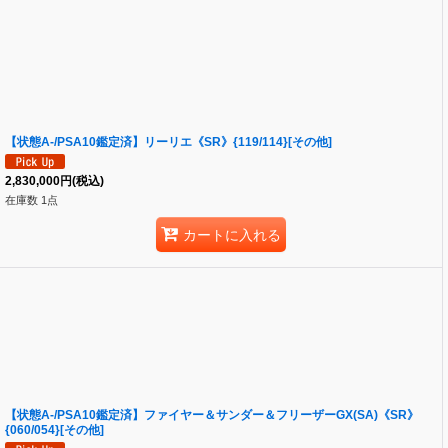
【状態A-/PSA10鑑定済】リーリエ《SR》{119/114}[その他]
2,830,000
円
(税込)
在庫数 1点
カートに入れる
【状態A-/PSA10鑑定済】ファイヤー＆サンダー＆フリーザーGX(SA)《SR》
{060/054}[その他]