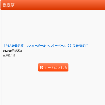
鑑定済
【PSA10鑑定済】マスターボール マスターボール《-》{030/086}[-]
16,800
円
(税込)
在庫数 1点
カートに入れる