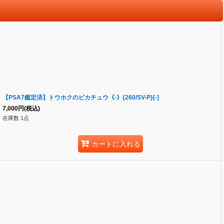
【PSA7鑑定済】トウホクのピカチュウ《-》{260/SV-P}[-]
7,000
円
(税込)
在庫数 1点
カートに入れる