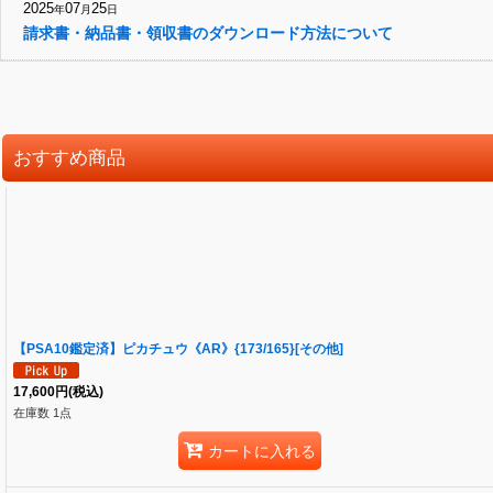
2025
07
25
年
月
日
請求書・納品書・領収書のダウンロード方法について
おすすめ商品
【PSA10鑑定済】ピカチュウ《AR》{173/165}[その他]
17,600
円
(税込)
在庫数 1点
カートに入れる