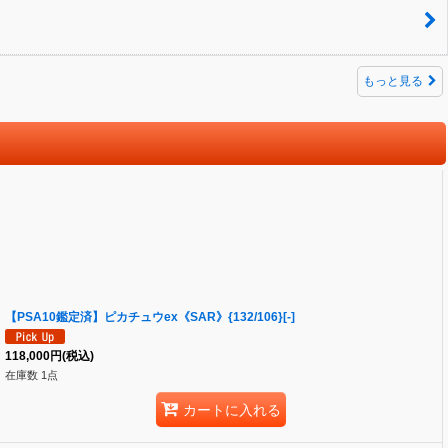
もっと見る
【PSA10鑑定済】ピカチュウex《SAR》{132/106}[-]
118,000
円
(税込)
在庫数 1点
カートに入れる