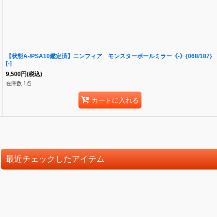
【状態A-/PSA10鑑定済】ニンフィア モンスターボールミラー《-》{068/187}
[-]
9,500
円
(税込)
在庫数 1点
カートに入れる
最近チェックしたアイテム