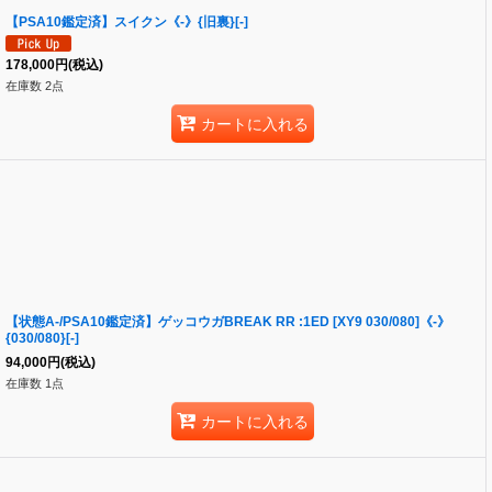
【PSA10鑑定済】スイクン《-》{旧裏}[-]
178,000
円
(税込)
在庫数 2点
カートに入れる
【状態A-/PSA10鑑定済】ゲッコウガBREAK RR :1ED [XY9 030/080]《-》
{030/080}[-]
94,000
円
(税込)
在庫数 1点
カートに入れる