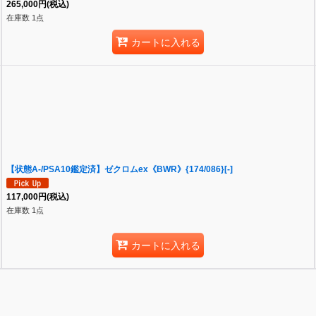
265,000
円
(税込)
在庫数 1点
カートに入れる
【状態A-/PSA10鑑定済】ゼクロムex《BWR》{174/086}[-]
117,000
円
(税込)
在庫数 1点
カートに入れる