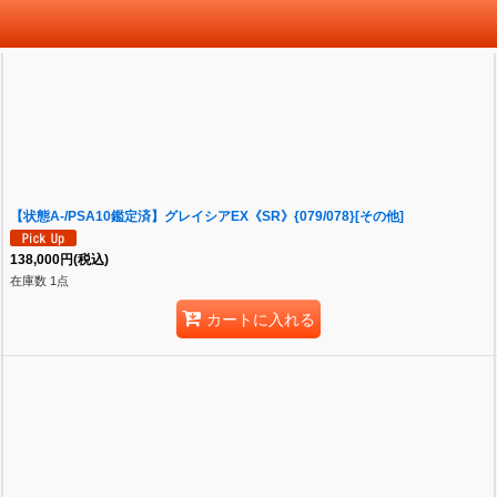
【状態A-/PSA10鑑定済】グレイシアEX《SR》{079/078}[その他]
138,000
円
(税込)
在庫数 1点
カートに入れる