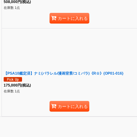
508,000
円
(税込)
在庫数 1点
カートに入れる
【PSA10鑑定済】ナミ(パラレル/漫画背景/コミパラ)《R☆》{OP01-016}
175,000
円
(税込)
在庫数 1点
カートに入れる