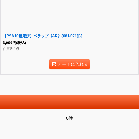
【PSA10鑑定済】ペラップ《AR》{081/071}[-]
6,000
円
(税込)
在庫数 1点
カートに入れる
0件