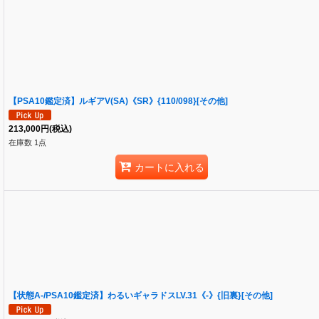
【PSA10鑑定済】ルギアV(SA)《SR》{110/098}[その他]
213,000
円
(税込)
在庫数 1点
カートに入れる
【状態A-/PSA10鑑定済】わるいギャラドスLV.31《-》{旧裏}[その他]