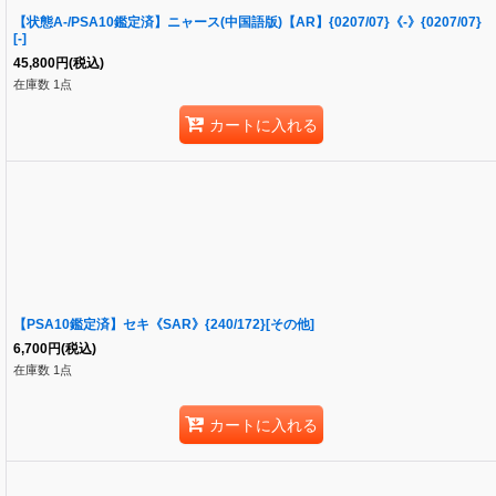
【状態A-/PSA10鑑定済】ニャース(中国語版)【AR】{0207/07}《-》{0207/07}
[-]
45,800
円
(税込)
在庫数 1点
カートに入れる
【PSA10鑑定済】セキ《SAR》{240/172}[その他]
6,700
円
(税込)
在庫数 1点
カートに入れる