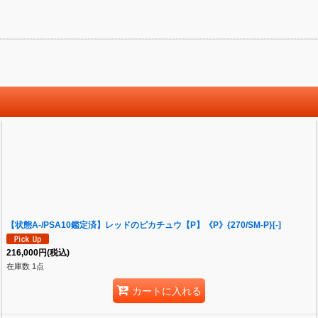
【状態A-/PSA10鑑定済】レッドのピカチュウ【P】《P》{270/SM-P}[-]
216,000
円
(税込)
在庫数 1点
カートに入れる