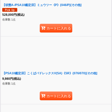
【状態A-/PSA10鑑定済】ミュウツー《P》{046/P}[その他]
528,000
円
(税込)
在庫数 1点
カートに入れる
【PSA10鑑定済】こくばバドレックスV(SA)《SR》{076/070}[その他]
9,980
円
(税込)
在庫数 1点
カートに入れる