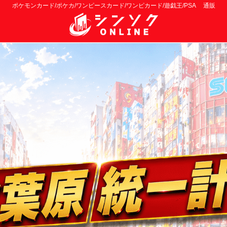
ポケモンカード/ポケカ/ワンピースカード/ワンピカード/遊戯王/PSA 通販