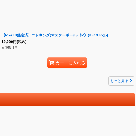
【PSA10鑑定済】ニドキング(マスターボール)《R》{034/165}[-]
19,000
円
(税込)
在庫数 1点
カートに入れる
もっと見る