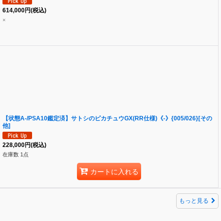
614,000
円
(税込)
×
【状態A-/PSA10鑑定済】サトシのピカチュウGX(RR仕様)《-》{005/026}[その
他]
228,000
円
(税込)
在庫数 1点
カートに入れる
もっと見る