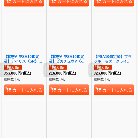
カートに入れる
カートに入れる
カートに入れる
【状態A-/PSA10鑑定
【状態A-/PSA10鑑定
【PSA10鑑定済】ブラ
済】アイリス《SR》
済】ピカチュウV《-》
ッキー＆ダークライ
{082/076}[その他]
{001/015}[その他]
GX(SA)《SR》
{182/173}[その他]
353,000
円
(税込)
218,000
円
(税込)
323,000
円
(税込)
在庫数 1点
在庫数 3点
在庫数 1点
カートに入れる
カートに入れる
カートに入れる