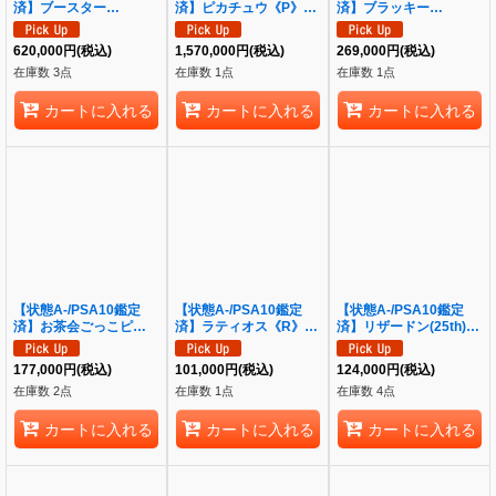
済】ブースター
済】ピカチュウ《P》
済】ブラッキー
EX《RR》{007/032}[そ
{090/XY-P}[その他]
GX《SSR》{229/150}
の他]
[その他]
620,000
円
(税込)
1,570,000
円
(税込)
269,000
円
(税込)
在庫数 3点
在庫数 1点
在庫数 1点
カートに入れる
カートに入れる
カートに入れる
【状態A-/PSA10鑑定
【状態A-/PSA10鑑定
【状態A-/PSA10鑑定
済】お茶会ごっこピカチ
済】ラティオス《R》
済】リザードン(25th)
ュウ《P》{325/SM-P}
{019/027}[CP2]
《P》{001/025}[その他]
[その他]
177,000
円
(税込)
101,000
円
(税込)
124,000
円
(税込)
在庫数 2点
在庫数 1点
在庫数 4点
カートに入れる
カートに入れる
カートに入れる