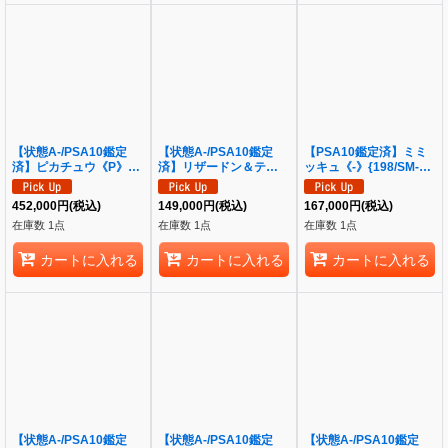
【状態A-/PSA10鑑定
【状態A-/PSA10鑑定
【PSA10鑑定済】ミミ
済】ピカチュウ《P》
済】リザードン＆テール
ッキュ《-》{198/SM-P}
{199/SM-P}[その他]
ナーGX(SA)《SR》
[-]
{068/064}[その他]
452,000
円
(税込)
149,000
円
(税込)
167,000
円
(税込)
在庫数 1点
在庫数 1点
在庫数 1点
カートに入れる
カートに入れる
カートに入れる
【状態A-/PSA10鑑定
【状態A-/PSA10鑑定
【状態A-/PSA10鑑定