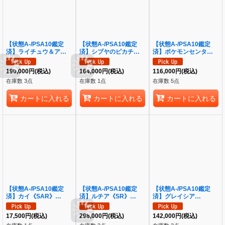
【状態A-/PSA10鑑定
【状態A-/PSA10鑑定
【状態A-/PSA10鑑定
済】ライチュウ＆アロー
済】シブヤのピカチュウ
済】ポケモンセンターの
ラライチュウGX(SA)
《P》{002/S-P}[その他]
お姉さん(1ED)《SR》
《SR》{057/054}[その
{086/080}[その他]
190,000
円
(税込)
164,000
円
(税込)
116,000
円
(税込)
他]
在庫数 3点
在庫数 1点
在庫数 5点
カートに入れる
カートに入れる
カートに入れる
【状態A-/PSA10鑑定
【状態A-/PSA10鑑定
【状態A-/PSA10鑑定
済】カイ《SAR》
済】ルチア《SR》
済】グレイシア
{236/172}[その他]
{104/096}[その他]
VMAX(SA)《HR》
{091/069}[その他]
17,500
円
(税込)
298,000
円
(税込)
142,000
円
(税込)