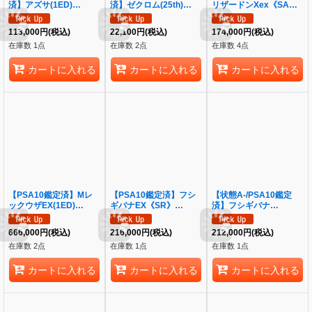
済】アズサ(1ED)
済】ゼクロム(25th)
リザードンXex《SAR》
《SR》{064/059}[その
《P》{021/025}[その他]
{110/080}[-]
他]
113,000
円
(税込)
22,100
円
(税込)
174,000
円
(税込)
在庫数 1点
在庫数 2点
在庫数 4点
カートに入れる
カートに入れる
カートに入れる
【PSA10鑑定済】Mレ
【PSA10鑑定済】フシ
【状態A-/PSA10鑑定
ックウザEX(1ED)
ギバナEX《SR》
済】フシギバナ
《UR》{095/081}[XY7]
{088/087}[その他]
EX《SR》{088/087}[そ
の他]
666,000
円
(税込)
216,000
円
(税込)
212,000
円
(税込)
在庫数 2点
在庫数 1点
在庫数 1点
カートに入れる
カートに入れる
カートに入れる