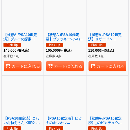
【状態A-/PSA10鑑定
【状態A-/PSA10鑑定
【状態A-/PSA10鑑定
済】ブルーの探索
済】ブラッキーV(SA)
済】リザードン
《SR》{196/173}[その
《SR》{085/069}[その
ex【SAR】《-》
他]
他]
{201/165}[-]
145,000
円
(税込)
105,000
円
(税込)
110,000
円
(税込)
在庫数 1点
在庫数 4点
在庫数 4点
カートに入れる
カートに入れる
カートに入れる
【PSA10鑑定済】こわ
【PSA10鑑定済】ヒビ
【状態A-/PSA10鑑定
いおねえさん《SR》
キのホウオウ
済】_のピカチュウ
{184/171}[その他]
ex《SAR》{086/063}[-]
(25th)《P》{007/025}