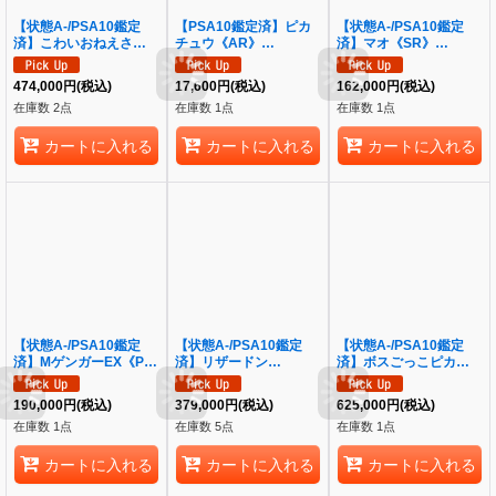
【状態A-/PSA10鑑定
【PSA10鑑定済】ピカ
【状態A-/PSA10鑑定
済】こわいおねえさん
チュウ《AR》
済】マオ《SR》
《SR》{184/171}[その
{173/165}[その他]
{055/050}[その他]
他]
474,000
円
(税込)
17,600
円
(税込)
162,000
円
(税込)
在庫数 2点
在庫数 1点
在庫数 1点
カートに入れる
カートに入れる
カートに入れる
【状態A-/PSA10鑑定
【状態A-/PSA10鑑定
【状態A-/PSA10鑑定
済】MゲンガーEX《P》
済】リザードン
済】ボスごっこピカチュ
{079/XY-P}[その他]
EX《SR》{081/080}[そ
ウ ロケット団《P》
の他]
{191/SM-P}[その他]
190,000
円
(税込)
379,000
円
(税込)
625,000
円
(税込)
在庫数 1点
在庫数 5点
在庫数 1点
カートに入れる
カートに入れる
カートに入れる