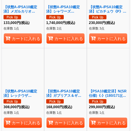
【状態A-/PSA10鑑定
【状態A-/PSA10鑑定
【状態A-/PSA10鑑定
済】メガルカリオ
済】シャワーズ
済】ピカチュウ《P》
ex《MUR》{092/063}
VMAX(SA仕様)《P》
{001/S-P}[その他]
[-]
{187/S-P}[その他]
133,000
円
(税込)
1,740,000
円
(税込)
230,000
円
(税込)
在庫数 1点
在庫数 2点
在庫数 3点
カートに入れる
カートに入れる
カートに入れる
【状態A-/PSA10鑑定
【状態A-/PSA10鑑定
【PSA10鑑定済】N(SR
済】レックウザ
済】ガブリアス＆ギラテ
仕様)《-》{180/171}[そ
GX《SSR》{240/150}
ィナGX(SA)《SR》
の他]
[その他]
{060/054}[-]
308,000
円
(税込)
168,000
円
(税込)
299,000
円
(税込)
在庫数 1点
在庫数 1点
在庫数 1点
カートに入れる
カートに入れる
カートに入れる