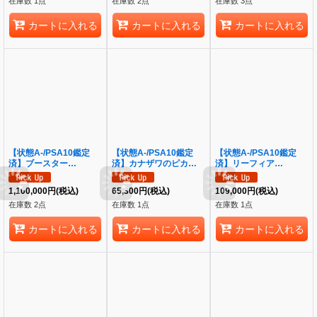
在庫数 1点
在庫数 2点
在庫数 3点
カートに入れる
カートに入れる
カートに入れる
【状態A-/PSA10鑑定
【状態A-/PSA10鑑定
【状態A-/PSA10鑑定
済】ブースター
済】カナザワのピカチュ
済】リーフィア
VMAX(SA仕様)《P》
ウ《P》{144/S-P}[その
VMAX(SA)《HR》
{186/S-P}[その他]
他]
{089/069}[その他]
1,100,000
円
(税込)
65,300
円
(税込)
109,000
円
(税込)
在庫数 2点
在庫数 1点
在庫数 1点
カートに入れる
カートに入れる
カートに入れる