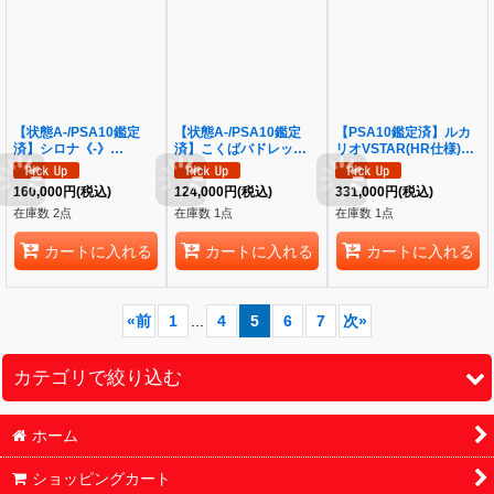
【状態A-/PSA10鑑定
【状態A-/PSA10鑑定
【PSA10鑑定済】ルカ
済】シロナ《-》
済】こくばバドレックス
リオVSTAR(HR仕様)
{070/066}[-]
VMAX(SA)《HR》
《P》{305/S-P}[その他]
{086/070}[その他]
160,000
円
(税込)
124,000
円
(税込)
331,000
円
(税込)
在庫数 2点
在庫数 1点
在庫数 1点
カートに入れる
カートに入れる
カートに入れる
«
前
1
...
4
5
6
7
次
»
カテゴリで絞り込む
ホーム
ポケモンカード (全商品)
ショッピングカート
シングル