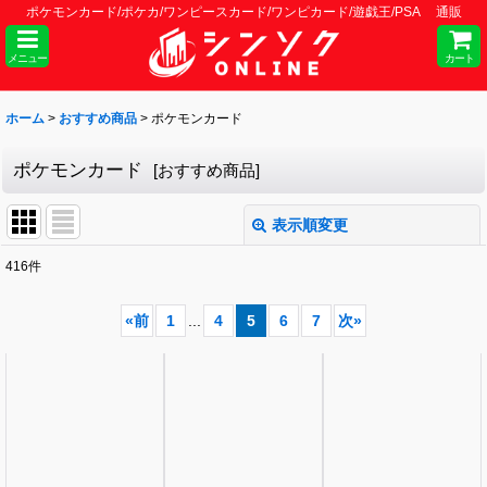
ポケモンカード/ポケカ/ワンピースカード/ワンピカード/遊戯王/PSA 通販
メニュー
カート
ホーム
>
おすすめ商品
>
ポケモンカード
ポケモンカード
[
おすすめ商品
]
表示順変更
閉じる
416
件
サブカテゴリ
:
«
前
1
...
4
5
6
7
次
»
表示数
:
並び順
:
絞り込む