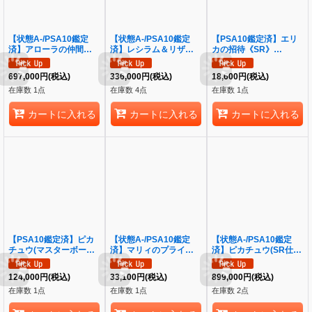
【状態A-/PSA10鑑定
【状態A-/PSA10鑑定
【PSA10鑑定済】エリ
済】アローラの仲間たち
済】レシラム＆リザード
カの招待《SR》
(SR仕様)《P》{401/SM-
ンGX(SA)《SR》
{196/165}[SV2a]
P}[その他]
{097/095}[その他]
697,000
円
(税込)
336,000
円
(税込)
18,600
円
(税込)
在庫数 1点
在庫数 4点
在庫数 1点
カートに入れる
カートに入れる
カートに入れる
【PSA10鑑定済】ピカ
【状態A-/PSA10鑑定
【状態A-/PSA10鑑定
チュウ(マスターボール
済】マリィのプライド
済】ピカチュウ(SR仕
ミラー)《C》{025/165}
《SR》{419/414}[その
様)《P》{400/SM-P}[そ
[その他]
他]
の他]
124,000
円
(税込)
33,100
円
(税込)
899,000
円
(税込)
在庫数 1点
在庫数 1点
在庫数 2点