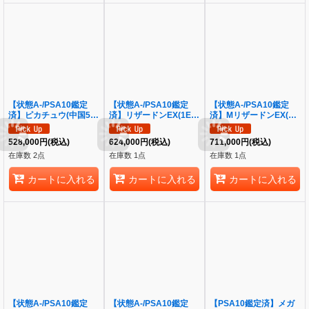
【状態A-/PSA10鑑定
【状態A-/PSA10鑑定
【状態A-/PSA10鑑定
済】ピカチュウ(中国5周
済】リザードンEX(1ED)
済】MリザードンEX(Y)
年)《-》{153/SV-P}[-]
《SR》{090/087}[その
《SR》{091/087}[その
他]
他]
528,000
円
(税込)
624,000
円
(税込)
711,000
円
(税込)
在庫数 2点
在庫数 1点
在庫数 1点
カートに入れる
カートに入れる
カートに入れる
【状態A-/PSA10鑑定
【状態A-/PSA10鑑定
【PSA10鑑定済】メガ