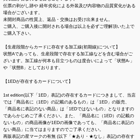
伝票の剥がし跡や 経年劣化による外装及び内容物の品質変化がある
場合がございます。
未開封商品の性質上、返品・交換はお受け出来ません。
ご購入、ご購入後に開封される場合は以上を必ずご理解頂いた上で
ご購入下さい。
【生産段階からカードに存在する加工線(初期線)について】
状態Aであっても、生産段階で存在する加工線などを含む場合がご
ざいます。加工線が何本も目立つものは度合いによって「状態A-」
や「状態B」としております。
【1EDが存在するカードについて】
1st edition(以下「1ED」表記)の存在するカードにつきまして、当店
では「商品名に（1ED）の記載のあるもの」は「1ED」の販売、
「商品名に表記のない商品」は「1EDではないもの」となりますの
であらかじめご了承ください。また、「商品名に（1ED）の記載の
ないもの」の商品画像が1EDの画像であっても、「商品名に表記の
ない商品」に当てはまりますのでご了承ください。
再販表記の星マークの有無 (以下「★あり・★なし」表記)の存在す