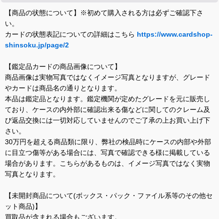
【商品の状態について】※初めて購入される方は必ずご確認下さ
い。
カードの状態表記についての詳細はこちら
https://www.cardshop-
shinsoku.jp/page/2
【鑑定品カードの商品画像について】
商品画像は実物写真ではなくイメージ写真となりますが、グレード
やカードは商品名の通りとなります。
本品は鑑定品となります。鑑定機関が定めたグレードを元に販売し
ており、ケースの内外部に確認出来る傷などに関してのクレーム及
び返品交換には一切対応していませんのでご了承の上お買い上げ下
さい。
30万円を超える商品類に限り、弊社の検品時にケースの内部や外部
に目立つ傷等がある場合には、写真で確認できる様に掲載している
場合があります。こちらがあるものは、イメージ写真ではなく実物
写真となります。
【未開封商品について(ボックス・パック・ファイル系等のその他セ
ット商品)】
買取品が含まれる場合もございます。