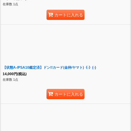
在庫数 1点
カートに入れる
【状態A-/PSA10鑑定済】ドン!!カード(金枠/ヤマト)《-》{-}
14,000
円
(税込)
在庫数 1点
カートに入れる