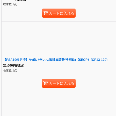
在庫数 1点
カートに入れる
【PSA10鑑定済】サボ(パラレル/海賊旗背景/漫画絵)《SECP》{OP13-120}
21,000
円
(税込)
在庫数 1点
カートに入れる