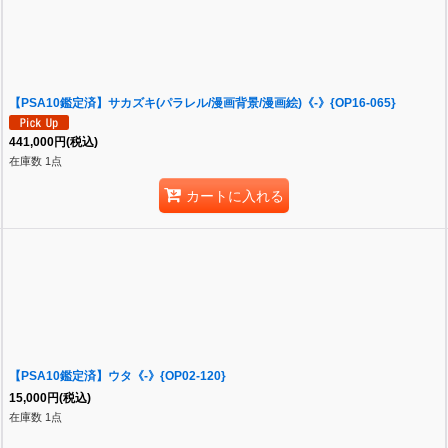
【PSA10鑑定済】サカズキ(パラレル/漫画背景/漫画絵)《-》{OP16-065}
441,000
円
(税込)
在庫数 1点
カートに入れる
【PSA10鑑定済】ウタ《-》{OP02-120}
15,000
円
(税込)
在庫数 1点