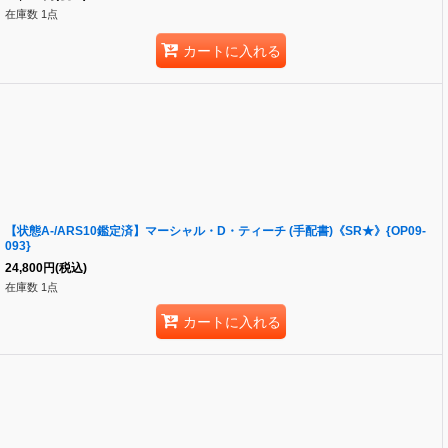
在庫数 1点
カートに入れる
【状態A-/ARS10鑑定済】マーシャル・D・ティーチ (手配書)《SR★》{OP09-
093}
24,800
円
(税込)
在庫数 1点
カートに入れる