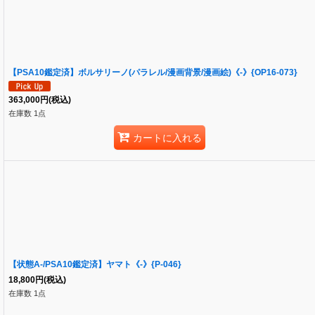
【PSA10鑑定済】ボルサリーノ(パラレル/漫画背景/漫画絵)《-》{OP16-073}
363,000
円
(税込)
在庫数 1点
カートに入れる
【状態A-/PSA10鑑定済】ヤマト《-》{P-046}
18,800
円
(税込)
在庫数 1点