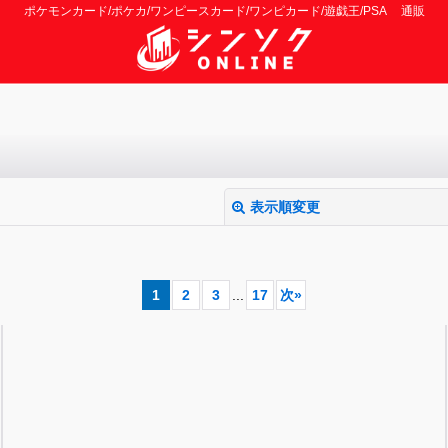
ポケモンカード/ポケカ/ワンピースカード/ワンピカード/遊戯王/PSA 通販
表示順変更
1
2
3
...
17
次
»
絞り込む