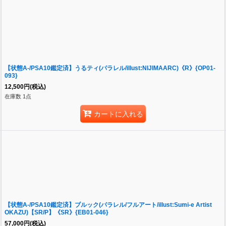
【状態A-/PSA10鑑定済】うるティ(パラレル/illust:NIJIMAARC)《R》{OP01-
093}
12,500
円
(税込)
在庫数 1点
カートに入れる
【状態A-/PSA10鑑定済】ブルック(パラレル/フルアート/illust:Sumi-e Artist
OKAZU)【SR/P】《SR》{EB01-046}
57,000
円
(税込)