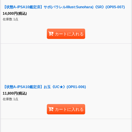
【状態A-/PSA10鑑定済】サボ(パラレル/illust:Sunohara)《SR》{OP05-007}
14,000
円
(税込)
在庫数 1点
カートに入れる
【状態A-/PSA10鑑定済】お玉《UC★》{OP01-006}
11,800
円
(税込)
在庫数 1点
カートに入れる