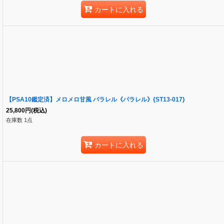
カートに入れる
【PSA10鑑定済】メロメロ甘風 パラレル《パラレル》{ST13-017}
25,800
円
(税込)
在庫数 1点
カートに入れる