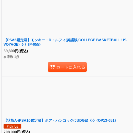
【PSA6鑑定済】モンキー・D・ルフィ(英語版/COLLEGE BASKETBALL US
VOYAGE)《-》{P-055}
39,800
円
(税込)
在庫数 1点
カートに入れる
【状態A-/PSA10鑑定済】ボア・ハンコック(JUDGE)《-》{OP13-051}
208,000
円
(税込)