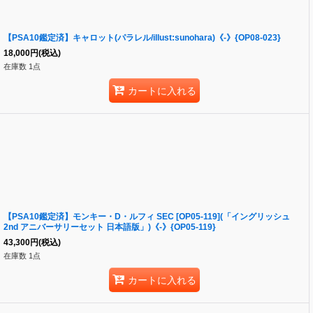
【PSA10鑑定済】キャロット(パラレル/illust:sunohara)《-》{OP08-023}
18,000
円
(税込)
在庫数 1点
カートに入れる
【PSA10鑑定済】モンキー・D・ルフィ SEC [OP05-119](「イングリッシュ
2nd アニバーサリーセット 日本語版」)《-》{OP05-119}
43,300
円
(税込)
在庫数 1点
カートに入れる