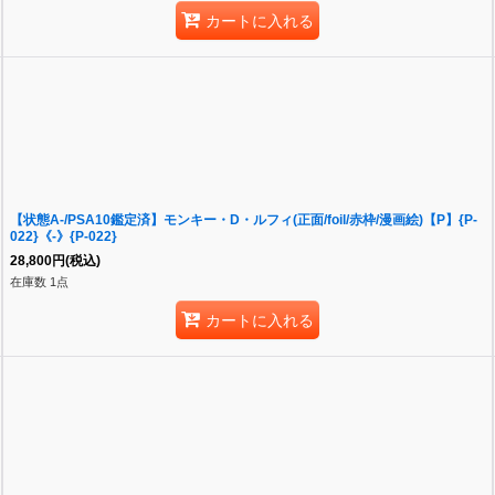
カートに入れる
【状態A-/PSA10鑑定済】モンキー・D・ルフィ(正面/foil/赤枠/漫画絵)【P】{P-
022}《-》{P-022}
28,800
円
(税込)
在庫数 1点
カートに入れる