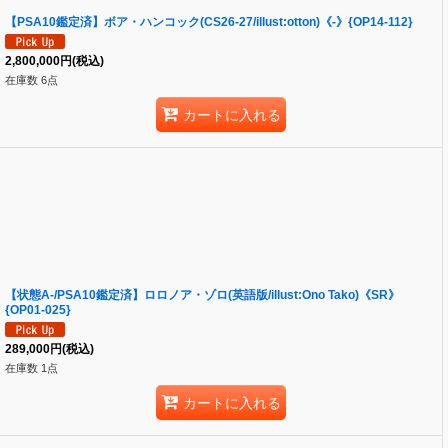
【PSA10鑑定済】ボア・ハンコック(CS26-27/illust:otton)《-》{OP14-112}
2,800,000
円
(税込)
在庫数 6点
カートに入れる
【状態A-/PSA10鑑定済】ロロノア・ゾロ(英語版/illust:Ono Tako)《SR》
{OP01-025}
289,000
円
(税込)
在庫数 1点
カートに入れる