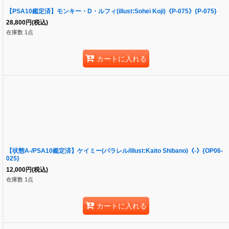
【PSA10鑑定済】モンキー・D・ルフィ(illust:Sohei Koji)《P-075》{P-075}
28,800
円
(税込)
在庫数 1点
カートに入れる
【状態A-/PSA10鑑定済】ケイミー(パラレル/illust:Kaito Shibano)《-》{OP06-
025}
12,000
円
(税込)
在庫数 1点
カートに入れる