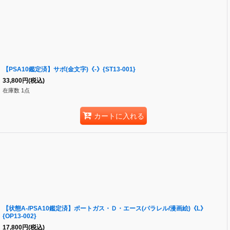
【PSA10鑑定済】サボ(金文字)《-》{ST13-001}
33,800
円
(税込)
在庫数 1点
カートに入れる
【状態A-/PSA10鑑定済】ポートガス・Ｄ・エース(パラレル/漫画絵)《L》
{OP13-002}
17,800
円
(税込)