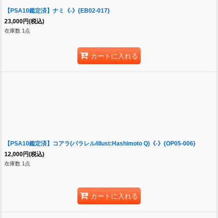
【PSA10鑑定済】ナミ《-》{EB02-017}
23,000
円
(税込)
在庫数 1点
カートに入れる
【PSA10鑑定済】コアラ(パラレル/illust:Hashimoto Q)《-》{OP05-006}
12,000
円
(税込)
在庫数 1点
カートに入れる