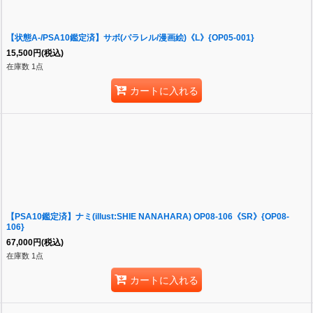
【状態A-/PSA10鑑定済】サボ(パラレル/漫画絵)《L》{OP05-001}
15,500
円
(税込)
在庫数 1点
カートに入れる
【PSA10鑑定済】ナミ(illust:SHIE NANAHARA) OP08-106《SR》{OP08-
106}
67,000
円
(税込)
在庫数 1点
カートに入れる