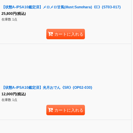
【状態A-/PSA10鑑定済】メロメロ甘風(illust:Sunohara)《C》{ST03-017}
25,800
円
(税込)
在庫数 1点
カートに入れる
【状態A-/PSA10鑑定済】光月おでん《SR》{OP02-030}
12,000
円
(税込)
在庫数 1点
カートに入れる