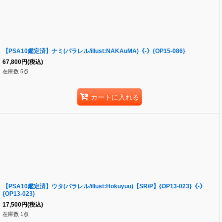
【PSA10鑑定済】ナミ(パラレル/illust:NAKAuMA)《-》{OP15-086}
67,800
円
(税込)
在庫数 5点
カートに入れる
【PSA10鑑定済】ウタ(パラレル/illust:Hokuyuu)【SR/P】{OP13-023}《-》
{OP13-023}
17,500
円
(税込)
在庫数 1点