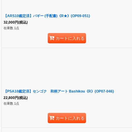
【ARS10鑑定済】バギー (手配書)《R★》{OP09-051}
32,000
円
(税込)
在庫数 1点
カートに入れる
【PSA10鑑定済】センゴク 和柄アート Bashikou《R》{OP07-046}
22,800
円
(税込)
在庫数 1点
カートに入れる