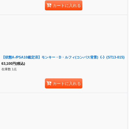
カートに入れる
【状態A-/PSA10鑑定済】モンキー・D・ルフィ(コンパス背景)《-》{ST13-015}
63,100
円
(税込)
在庫数 1点
カートに入れる