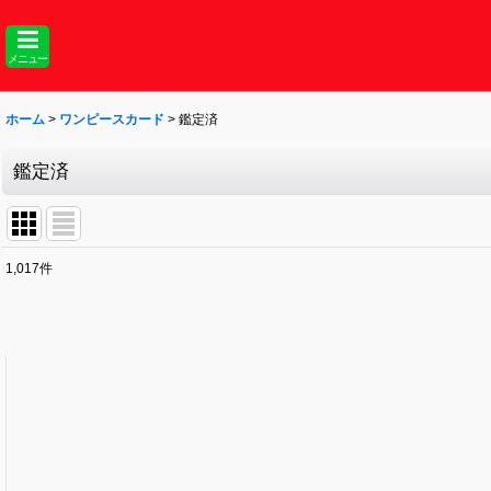
メニュー
ホーム
>
ワンピースカード
>
鑑定済
鑑定済
1,017
件
表示数
:
並び順
: