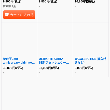
9,800
円
(税込)
9,800
円
(税込)
10,800
円
(税込)
在庫数 1点
×
×
カートに入れる
遊戯王25th
ULTIMATE KAIBA
壺COLLECTION(購入特
anniversary ultimate
SET(アタッシュケース
典なし)
海馬セット ダンボール
開封済)
39,800
円
(税込)
35,000
円
(税込)
9,000
円
(税込)
未開封
×
×
×