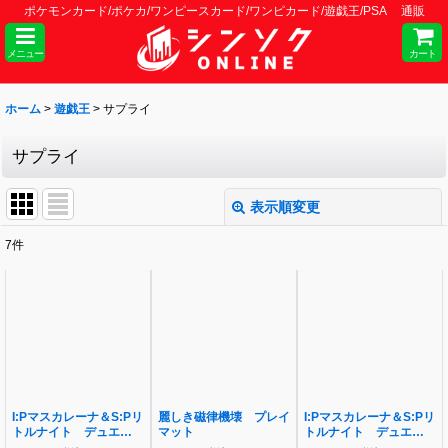
ポケモンカード/ポケカ/ワンピースカード/ワンピカード/遊戯王/PSA 通販
メニュー
カート
ホーム
>
遊戯王
>
サプライ
サプライ
表示順変更
閉じる
7
件
表示数
:
並び順
:
絞り込む
I:Pマスカレーナ＆S:Pリ
麗しき磁律機壊 プレイ
I:Pマスカレーナ＆S:Pリ
トルナイト デュエルセ
マット
トルナイト デュエルセ
ット
ット