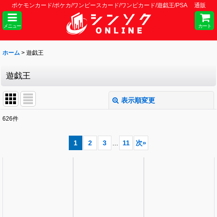
ポケモンカード/ポケカ/ワンピースカード/ワンピカード/遊戯王/PSA 通販
メニュー
カート
ホーム
>
遊戯王
遊戯王
表示順変更
閉じる
626
件
サブカテゴリ
:
1
2
3
...
11
次
»
表示数
:
並び順
:
絞り込む