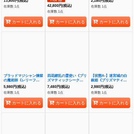
13,800
円
(税込)
2,180
円
(税込)
ズマティックシークレッ
JPS15}
42,800
円
(税込)
在庫数 1点
在庫数 1点
ト》{BPRO-JP024}
在庫数 1点
カートに入れる
カートに入れる
カートに入れる
ブラッドマジシャン煉獄
四花繚乱の霊使い《プリ
【状態A-】迷宮城の白
の魔術師《レリーフ》
ズマティックシークレッ
銀姫《プリズマティック
{FET-JP020}
ト》{BLZD-JP050}
シークレット》{DABL-
5,980
円
(税込)
7,480
円
(税込)
2,980
円
(税込)
JP030}
在庫数 1点
在庫数 1点
在庫数 1点
カートに入れる
カートに入れる
カートに入れる