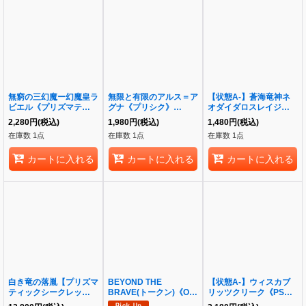
無窮の三幻魔ー幻魔皇ラ
無限と有限のアルス＝ア
【状態A-】蒼海竜神ネ
ビエル《プリズマティッ
グナ《プリシク》
オダイダロスレイジ《プ
クシークレット》
{BETB-jp018}
リシク》{BETB-JP046}
2,280
円
(税込)
1,980
円
(税込)
1,480
円
(税込)
{CORI-JP007}
在庫数 1点
在庫数 1点
在庫数 1点
カートに入れる
カートに入れる
カートに入れる
白き竜の落胤【プリズマ
BEYOND THE
【状態A-】ウィスカブ
ティックシークレット】
BRAVE(トークン)《OF
リッツクリーク《PSE》
{BPRO-JP024}《プリ
ウルトラ》{BETB-
{CORI-JP010}