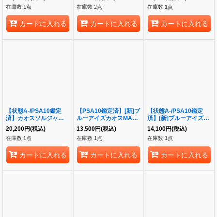
ル》{711E-JP002}
ュリーシークレット】
在庫数 1点
在庫数 2点
在庫数 1点
《クォーターセンチュリ
ーレア》{TDPP-JP015}
カートに入れる
カートに入れる
カートに入れる
【状態A-/PSA10鑑定
【PSA10鑑定済】[新]ブ
【状態A-/PSA10鑑定
済】カオスソルジャー開
ルーアイズカオスMAX
済】[新]ブルーアイズカ
闢の使者《クォーターセ
ドラゴン(左向)《クォー
オスMAXドラゴン(左向)
20,200
円
(税込)
13,500
円
(税込)
14,100
円
(税込)
ンチュリーシークレッ
ターセンチュリーシーク
《クォーターセンチュリ
在庫数 1点
在庫数 1点
在庫数 1点
ト》{25DS-JP002}
レット》{QCAC-
ーシークレット》
JP001}
{QCAC-JP001}
カートに入れる
カートに入れる
カートに入れる