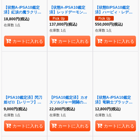
【状態A-/PSA10鑑定
【状態A-/PSA10鑑定
【状態B/PSA10鑑定
済】紅涙の魔ラクリモー
済】レッドデーモンズド
済】ハーピィ・レディ三
サ【クォーターセンチュ
ラゴン【レリーフ】《レ
姉妹《-》{-}
18,800
円
(税込)
リーシークレット】
リーフ》{TDGS-JP041}
137,000
円
(税込)
550,000
円
(税込)
在庫数 1点
《25th》{ROTA-JP014}
在庫数 1点
在庫数 1点
カートに入れる
カートに入れる
カートに入れる
【PSA10鑑定済】閃刀
【PSA10鑑定済】カオ
【状態A-/PSA10鑑定
姫ゼロ【レリーフ】《レ
スソルジャー開闢の使者
済】竜騎士ブラック・マ
リーフ》{DUAD-
《クォーターセンチュリ
ジシャン・ガール(正面)
9,000
円
(税込)
22,000
円
(税込)
12,800
円
(税込)
JP049}
ーシークレット》
《プリズマティックシー
在庫数 1点
在庫数 1点
在庫数 1点
{25DS-JP002}
クレット》{PAC1-
JP023}
カートに入れる
カートに入れる
カートに入れる