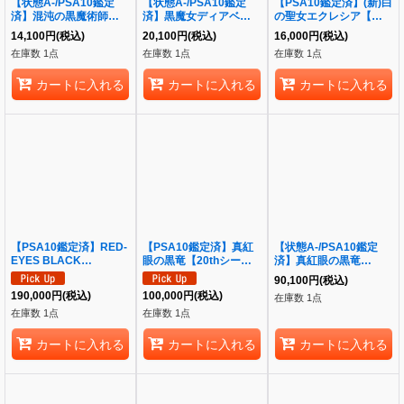
【状態A-/PSA10鑑定
【状態A-/PSA10鑑定
【PSA10鑑定済】(新)白
済】混沌の黒魔術師【ク
済】黒魔女ディアベルス
の聖女エクレシア【クォ
ォーターセンチュリーシ
ター イラスト違い
ーターセンチュリーシー
14,100
円
(税込)
20,100
円
(税込)
16,000
円
(税込)
ークレット】《クォータ
《-》{QCAC-JP012}
クレット】《クォーター
在庫数 1点
在庫数 1点
在庫数 1点
ーセンチュリーシークレ
センチュリーシークレッ
ット》{QCLP-JP018}
ト》{CF01-JPS02}
カートに入れる
カートに入れる
カートに入れる
【PSA10鑑定済】RED-
【PSA10鑑定済】真紅
【状態A-/PSA10鑑定
EYES BLACK
眼の黒竜【20thシーク
済】真紅眼の黒竜
DRAGON(NIKE)《-》
レット】《20th》
【20thシークレット】
90,100
円
(税込)
{NKC1-EN002}
{20CP-JPS03}
《20th》{20CP-JPS03}
190,000
円
(税込)
100,000
円
(税込)
在庫数 1点
在庫数 1点
在庫数 1点
カートに入れる
カートに入れる
カートに入れる