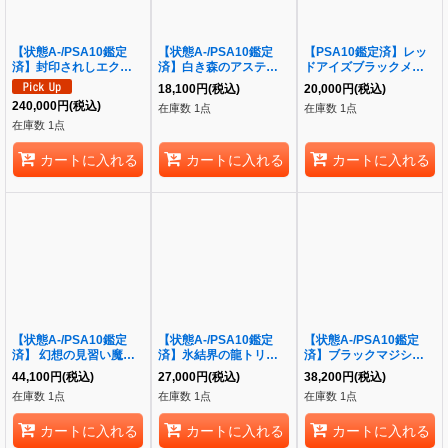
【状態A-/PSA10鑑定
【状態A-/PSA10鑑定
【PSA10鑑定済】レッ
済】封印されしエクゾデ
済】白き森のアステーリ
ドアイズブラックメタル
ィア(初期)【ウルトラ】
ャ《プリズマティックシ
ドラゴン《クォーターセ
18,100
円
(税込)
20,000
円
(税込)
{-}《-》{-}
ークレット》
ンチュリーシークレッ
240,000
円
(税込)
在庫数 1点
在庫数 1点
{LPST/JP018}
ト》{QCLP-JP005}
在庫数 1点
カートに入れる
カートに入れる
カートに入れる
【状態A-/PSA10鑑定
【状態A-/PSA10鑑定
【状態A-/PSA10鑑定
済】 幻想の見習い魔導
済】氷結界の龍トリシュ
済】ブラックマジシャン
師【20thシークレッ
ーラ【20thシークレッ
ガール(2立ち/杖担ぎ)
44,100
円
(税込)
27,000
円
(税込)
38,200
円
(税込)
ト】《20thシークレッ
ト】《20th》{20CP-
《クォーターセンチュリ
在庫数 1点
在庫数 1点
在庫数 1点
ト》{20CP-JPF02}
JPF05}
ーシークレット》
{QCAC-JP019}
カートに入れる
カートに入れる
カートに入れる