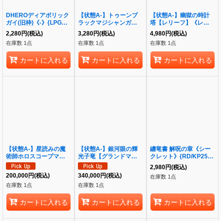
DHEROディアボリック
【状態A-】トゥーンブ
【状態A-】幽獄の時計
ガイ(旧枠)《-》{LPG2-
ラックマジシャンガール
塔【レリーフ】《レリー
JP027}
【クォーターセンチュリ
フ》{EOJ-JP048}
2,280
円
(税込)
3,280
円
(税込)
4,980
円
(税込)
ーシークレット】《モン
在庫数 1点
在庫数 1点
在庫数 1点
スター》{QCLP-JP010}
カートに入れる
カートに入れる
カートに入れる
【状態A-】星読みの魔
【状態A-】銀河眼の輝
纏竜書 解呪の章《シー
術師ホロスコープマジシ
光子竜【グランドマスタ
クレット》{RD/KP25-
ャン【グランドマスタ
ー】《グランドマスタ
JP050}
2,980
円
(税込)
ー】《グランドマスタ
ー》{LOCR-JP011}
200,000
円
(税込)
340,000
円
(税込)
在庫数 1点
ー》{LOCH-JP014}
在庫数 1点
在庫数 1点
カートに入れる
カートに入れる
カートに入れる