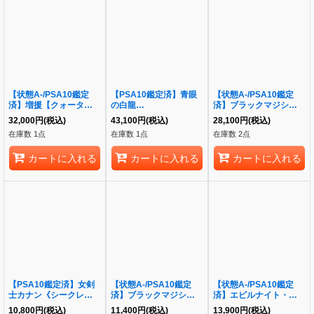
【状態A-/PSA10鑑定
【PSA10鑑定済】青眼
【状態A-/PSA10鑑定
済】増援【クォーターセ
の白龍
済】ブラックマジシャン
ンチュリーシークレッ
『25thANNIVERSARY
(6正面/陣背景)《クォー
32,000
円
(税込)
43,100
円
(税込)
28,100
円
(税込)
ト】《クォーターセンチ
ULTIMATEKAIBASET』
ターセンチュリーシーク
在庫数 1点
在庫数 1点
在庫数 2点
ュリー》{ART1-JP001}
《シークレット》
レット》{QCAC-
{25thANNIVERSARYU
JP018}
カートに入れる
カートに入れる
カートに入れる
LTIMATEKAIBASET}
【PSA10鑑定済】女剣
【状態A-/PSA10鑑定
【状態A-/PSA10鑑定
士カナン《シークレッ
済】ブラックマジシャン
済】エビルナイト・ドラ
ト》{QCLP-JP001}
ガール《ノーマルパラレ
ゴン【クォーターセンチ
10,800
円
(税込)
11,400
円
(税込)
13,900
円
(税込)