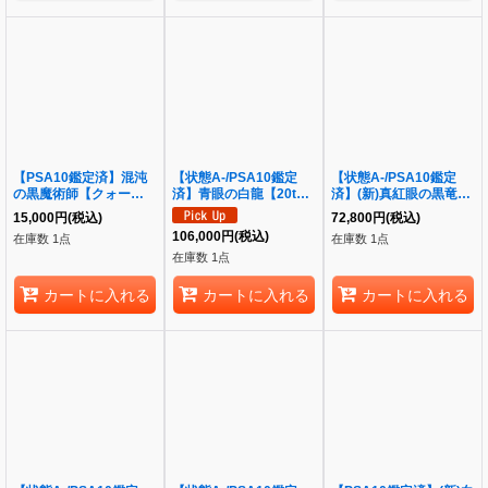
【PSA10鑑定済】混沌
【状態A-/PSA10鑑定
【状態A-/PSA10鑑定
の黒魔術師【クォーター
済】青眼の白龍【20th
済】(新)真紅眼の黒竜
センチュリーシークレッ
シークレット】《20th
【クォーターセンチュリ
15,000
円
(税込)
72,800
円
(税込)
ト】《クォーターセンチ
シークレット》{20CP-
ーシークレット】
106,000
円
(税込)
在庫数 1点
在庫数 1点
ュリーシークレット》
JPS02}
《25thシークレット》
在庫数 1点
{QCLP-JP018}
{QCCP-JP108}
カートに入れる
カートに入れる
カートに入れる