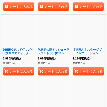
カートに入れる
カートに入れる
カートに入れる
DHEROデスドグマガイ
氷結界の龍トリシューラ
【状態A-】スターヴヴ
《プリズマティックシー
《ウルトラ》{DT08-
ェノムフュージョンドラ
クレット》{BETB-
JP042}
ゴン【ホログラフィッ
1,980
円
(税込)
3,680
円
(税込)
2,180
円
(税込)
JP021}
ク】《ホログラフィッ
在庫数 1点
在庫数 1点
在庫数 1点
ク》{INOV-JP038}
カートに入れる
カートに入れる
カートに入れる