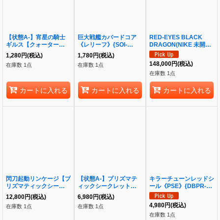
【状態A-】宵星の騎士
巨大戦艦カバードコア
RED-EYES BLACK
ギルス【クォーターセン
《レリーフ》{SOI-
DRAGON(NIKE 未開封)
チュリーシークレット】
JP013}
《-》{NKC1-EN002}
1,280
円
(税込)
1,780
円
(税込)
{QCTB-JP042}《-》
148,000
円
(税込)
在庫数 1点
在庫数 1点
{QCTB-JP042}
在庫数 1点
カートに入れる
カートに入れる
カートに入れる
閃刀起動リンケージ【プ
【状態A-】プリズマテ
キラーチューンレッドシ
リズマティックシークレ
ィックシークレット
ール《PSE》{DBPR-
ット】《-》{ULSP-
CORI-JPS13 聖魔の乙
JP037}
12,800
円
(税込)
6,980
円
(税込)
JP001}
女アルテミス《PSEC》
4,980
円
(税込)
在庫数 1点
在庫数 1点
{CORI-JPS13}
在庫数 1点