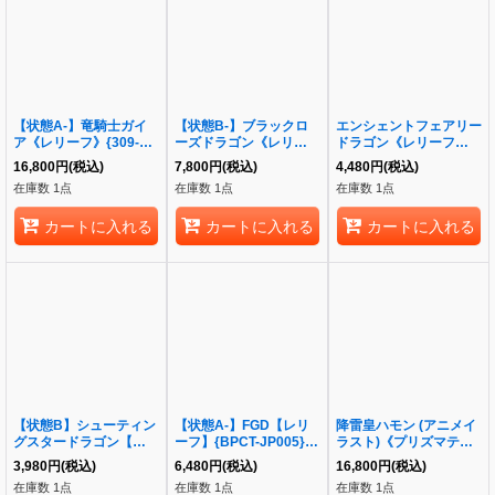
【状態A-】竜騎士ガイ
【状態B-】ブラックロ
エンシェントフェアリー
ア《レリーフ》{309-
ーズドラゴン《レリー
ドラゴン《レリーフ》
057}
フ》{CSOC-JP039}
{ANPR-JP040}
16,800
円
(税込)
7,800
円
(税込)
4,480
円
(税込)
在庫数 1点
在庫数 1点
在庫数 1点
カートに入れる
カートに入れる
カートに入れる
【状態B】シューティン
【状態A-】FGD【レリ
降雷皇ハモン (アニメイ
グスタードラゴン【レリ
ーフ】{BPCT-JP005}
ラスト)《プリズマティ
ーフ】{STBL-JP040}
《融合》《レリーフ》
ックシークレット》
3,980
円
(税込)
6,480
円
(税込)
16,800
円
(税込)
《-》{STBL-JP040}
{BPCT-JP005}
{LPG2-JP040}
在庫数 1点
在庫数 1点
在庫数 1点