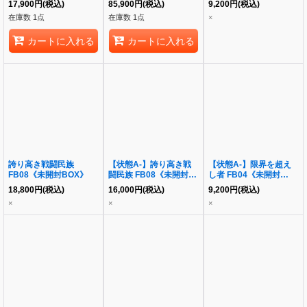
17,900
円
(税込)
85,900
円
(税込)
9,200
円
(税込)
ン《未開封BOX》
在庫数 1点
在庫数 1点
×
カートに入れる
カートに入れる
誇り高き戦闘民族
【状態A-】誇り高き戦
【状態A-】限界を超え
FB08《未開封BOX》
闘民族 FB08《未開封
し者 FB04《未開封
BOX》
BOX》
18,800
円
(税込)
16,000
円
(税込)
9,200
円
(税込)
×
×
×