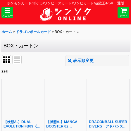
ポケモンカード/ポケカ/ワンピースカード/ワンピカード/遊戯王/PSA 通販
メニュー
カート
ホーム
>
ドラゴンボールカード
>
BOX・カートン
BOX・カートン
表示順変更
閉じる
38
件
表示数
:
並び順
:
絞り込む
【状態A-】DUAL
【状態A-】MANGA
DRAGONBALL SUPER
EVOLUTION FB09《未
BOOSTER 02
DIVERS アドバンスパ
開封BOX》
SB02《未開封BOX》
ック バトルオブサイヤ