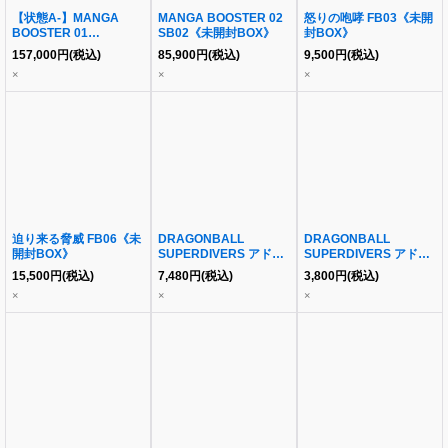
【状態A-】MANGA
MANGA BOOSTER 02
怒りの咆哮 FB03《未開
BOOSTER 01
SB02《未開封BOX》
封BOX》
SB01《未開封BOX》
157,000
円
(税込)
85,900
円
(税込)
9,500
円
(税込)
×
×
×
迫り来る脅威 FB06《未
DRAGONBALL
DRAGONBALL
開封BOX》
SUPERDIVERS アドバ
SUPERDIVERS アドバ
ンスパック《未開封
ンスパック2《未開封
15,500
円
(税込)
7,480
円
(税込)
3,800
円
(税込)
BOX》
BOX》
×
×
×