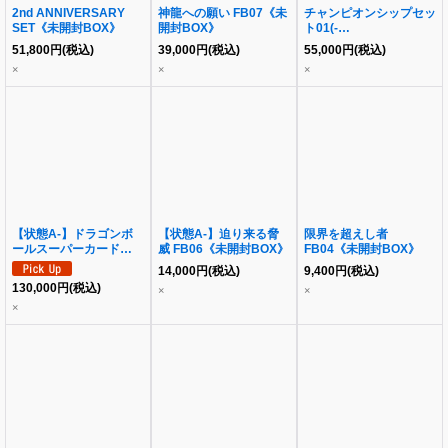
2nd ANNIVERSARY
神龍への願い FB07《未
チャンピオンシップセッ
SET《未開封BOX》
開封BOX》
ト01(-
ILLUSTARTIONS-)《未
51,800
円
(税込)
39,000
円
(税込)
55,000
円
(税込)
開封BOX》
×
×
×
【状態A-】ドラゴンボ
【状態A-】迫り来る脅
限界を超えし者
ールスーパーカードゲー
威 FB06《未開封BOX》
FB04《未開封BOX》
ム フュージョンワール
14,000
円
(税込)
9,400
円
(税込)
ド 1st アニバーサリーセ
130,000
円
(税込)
×
×
ット《未開封BOX》
×