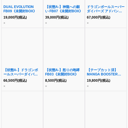
DUAL EVOLUTION
【状態A-】神龍への願
ドラゴンボールスーパー
FB09《未開封BOX》
い FB07《未開封BOX》
ダイバーズ アドバンス
パック DRAGON BALL
19,000
円
(税込)
39,000
円
(税込)
67,000
円
(税込)
40th Anniversary
×
×
×
Edition《未開封BOX》
【状態A-】ドラゴンボ
【状態A-】怒りの咆哮
【テープカット済】
ールスーパーダイバーズ
FB03《未開封BOX》
MANGA BOOSTER
アドバンスパック
02《未開封BOX》
66,500
円
(税込)
8,500
円
(税込)
19,800
円
(税込)
DRAGON BALL 40th
×
×
×
Anniversary
Edition《未開封BOX》