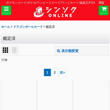
ポケモンカード/ポケカ/ワンピースカード/ワンピカード/遊戯王/PSA 通販
メニュー
カート
ホーム
>
ドラゴンボールカード
>
鑑定済
鑑定済
表示順変更
閉じる
77
件
表示数
:
1
2
次
»
並び順
:
絞り込む