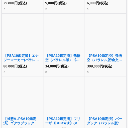
(パラレル/Sparking
レル/Sparking ZEROロ
29,800
円
(税込)
5,000
円
(税込)
6,000
円
(税込)
ZEROロゴ)[R☆]《-》
ゴ)[C☆]《-》{FS02-16}
×
×
×
{FB01-066}
【PSA10鑑定済】エナ
【PSA10鑑定済】孫悟
【PSA10鑑定済】孫悟
ジーマーカー(パラレル
空（パラレル版）《-》
空（パラレル版/金文
版/Sparking ZERO)[☆]
{FB01-001}
字）《SR☆》{FB03-
80,000
円
(税込)
34,000
円
(税込)
309,000
円
(税込)
《-》{E-04}
064}
×
×
×
【状態A-/PSA10鑑定
【PSA10鑑定済】フリ
【PSA10鑑定済】バー
済】ゴクウブラック（パ
ーザ《GDR★★》{APT-
ダック（パラレル版/金
ラレル版）《L☆》
028}
文字）《SR☆》{FS05-