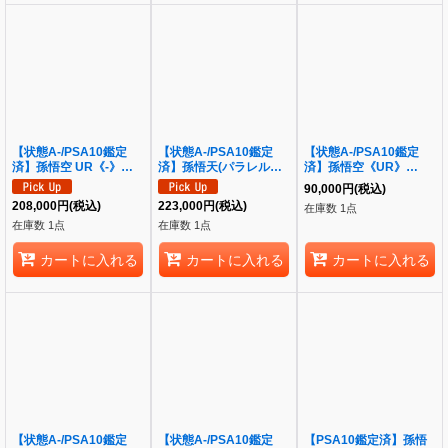
【状態A-/PSA10鑑定
【状態A-/PSA10鑑定
【状態A-/PSA10鑑定
済】孫悟空 UR《-》
済】孫悟天(パラレル版)
済】孫悟空《UR》
{UGM1-SEC4}
《SCR☆☆》{FB08-
{BM11-ASEC}
90,000
円
(税込)
121}
208,000
円
(税込)
223,000
円
(税込)
在庫数 1点
在庫数 1点
在庫数 1点
カートに入れる
カートに入れる
カートに入れる
【状態A-/PSA10鑑定
【状態A-/PSA10鑑定
【PSA10鑑定済】孫悟