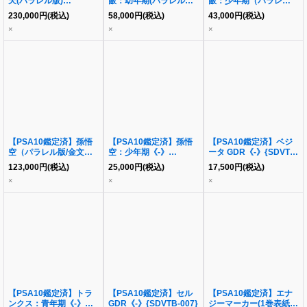
天(パラレル版)
飯：幼年期(パラレル版)
飯：少年期（パラレル
《SCR☆☆》{FB08-
《SCR☆》{FB03-139}
版）《scr☆》{fb01-
230,000
円
(税込)
58,000
円
(税込)
43,000
円
(税込)
121}
140}
×
×
×
【PSA10鑑定済】孫悟
【PSA10鑑定済】孫悟
【PSA10鑑定済】ベジ
空（パラレル版/金文字/
空：少年期《-》
ータ GDR《-》{SDVTB-
漫画イラスト）
{SDVTB-001}
004}
123,000
円
(税込)
25,000
円
(税込)
17,500
円
(税込)
《SR☆》{FB07-104}
×
×
×
【PSA10鑑定済】トラ
【PSA10鑑定済】セル
【PSA10鑑定済】エナ
ンクス：青年期《-》
GDR《-》{SDVTB-007}
ジーマーカー(1巻表紙/