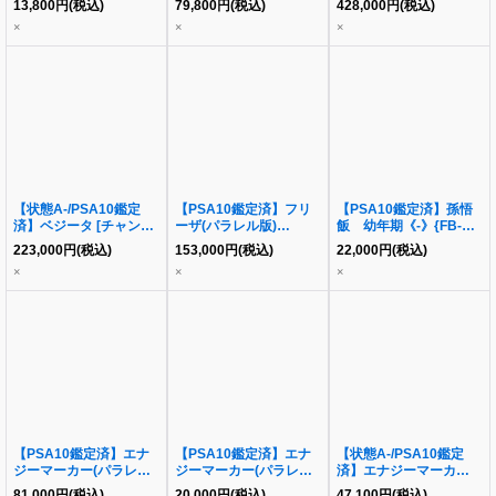
13,800
円
(税込)
79,800
円
(税込)
428,000
円
(税込)
{fb01-035}
11}
×
×
×
【状態A-/PSA10鑑定
【PSA10鑑定済】フリ
【PSA10鑑定済】孫悟
済】ベジータ [チャンピ
ーザ(パラレル版)
飯 幼年期《-》{FB-
オンシップ版]《-》
【SCR☆☆】《-》
139}
223,000
円
(税込)
153,000
円
(税込)
22,000
円
(税込)
{FB02-133}
{FB05-120}
×
×
×
【PSA10鑑定済】エナ
【PSA10鑑定済】エナ
【状態A-/PSA10鑑定
ジーマーカー(パラレル/
ジーマーカー(パラレル/
済】エナジーマーカー
ゴジータ&ベジッ
ビルス)《☆》{E01-06}
(パラレル版/孫悟飯:少年
81,000
円
(税込)
20,000
円
(税込)
47,100
円
(税込)