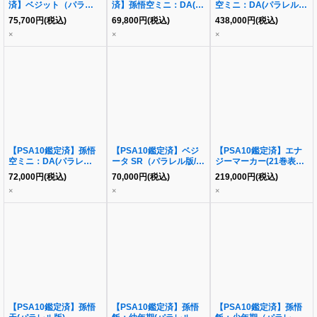
済】ベジット（パラレル
済】孫悟空ミニ：DA(パ
空ミニ：DA(パラレル
版/金文字）《SR☆》
ラレル/DAIMAロゴ)
版/シリアル/金文字)
75,700
円
(税込)
69,800
円
(税込)
438,000
円
(税込)
{FB02-061}
《-》{FP-024}
《-》{FB04-012}
×
×
×
【PSA10鑑定済】孫悟
【PSA10鑑定済】ベジ
【PSA10鑑定済】エナ
空ミニ：DA(パラレ
ータ SR（パラレル版/金
ジーマーカー(21巻表紙/
ル/DAIMAロゴ)《-》
文字）《-》{FB01-096}
金)《-》{E-56}
72,000
円
(税込)
70,000
円
(税込)
219,000
円
(税込)
{FP-024}
×
×
×
【PSA10鑑定済】孫悟
【PSA10鑑定済】孫悟
【PSA10鑑定済】孫悟