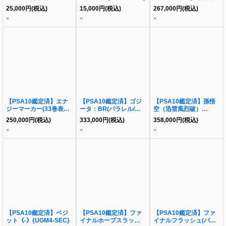
{SDVTB-005}
銀)《-》{E-42}
25,000
円
(税込)
15,000
円
(税込)
267,000
円
(税込)
×
×
×
【PSA10鑑定済】エナ
【PSA10鑑定済】ゴジ
【PSA10鑑定済】孫悟
ジーマーカー(33巻表紙/
ータ：BR(パラレル/シ
空（迅雷風烈破）
金)《☆》{E-81}
リアル/金文字)《SR☆》
《GDR★》{APT-006}
250,000
円
(税込)
333,000
円
(税込)
358,000
円
(税込)
{FB09-007}
×
×
×
【PSA10鑑定済】ベジ
【PSA10鑑定済】ファ
【PSA10鑑定済】ファ
ット《-》{UGM4-SEC}
イナルホープスラッシュ
イナルフラッシュ(パラ