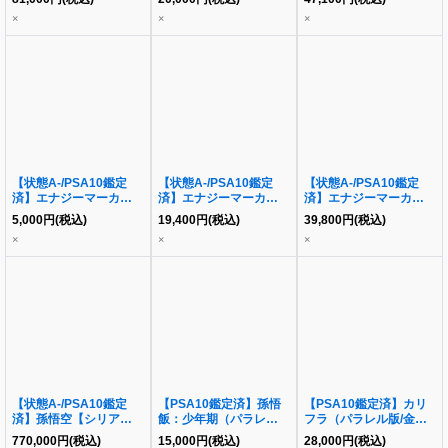
ト/GODRANK)【☆】
期)《-》{E01-10}
×
×
×
{E-69}《-》{-}
【状態A-/PSA10鑑定
【状態A-/PSA10鑑定
【状態A-/PSA10鑑定
済】エナジーマーカー
済】エナジーマーカー
済】エナジーマーカー
(パラレル版/クウラ)
(パラレル版/フリーザ)
(パラレル版/孫悟空/背景
5,000
円
(税込)
19,400
円
(税込)
39,800
円
(税込)
《-》{E01-12}
《-》{E01-04}
超サイヤ人)《-》{E01-
×
×
×
01}
【状態A-/PSA10鑑定
【PSA10鑑定済】孫悟
【PSA10鑑定済】カリ
済】孫悟空【シリアル】
飯：少年期（パラレル
フラ（パラレル版/金文
《PR☆》{FP-001}
版）《R☆》{FB01-
字）《-》{FB02-007}
770,000
円
(税込)
15,000
円
(税込)
28,000
円
(税込)