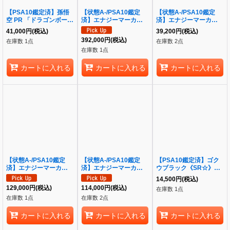
【PSA10鑑定済】孫悟
【状態A-/PSA10鑑定
【状態A-/PSA10鑑定
空 PR 「ドラゴンボール
済】エナジーマーカー
済】エナジーマーカー
ゲンキダマツリ 来場記
(24巻表紙/金)《-》{E-
(パラレル版/孫悟空：少
41,000
円
(税込)
39,200
円
(税込)
念品」)《-》{SDVP-
78}
年期)《-》{E-34}
392,000
円
(税込)
在庫数 1点
在庫数 2点
024}
在庫数 1点
カートに入れる
カートに入れる
カートに入れる
【状態A-/PSA10鑑定
【状態A-/PSA10鑑定
【PSA10鑑定済】ゴク
済】エナジーマーカー
済】エナジーマーカー
ウブラック《SR☆》
(背景金/神龍)《-》{E-
(42巻表紙/銀）《-》{E-
{FB01-039}
14,500
円
(税込)
32}
90}
129,000
円
(税込)
114,000
円
(税込)
在庫数 1点
在庫数 1点
在庫数 2点
カートに入れる
カートに入れる
カートに入れる