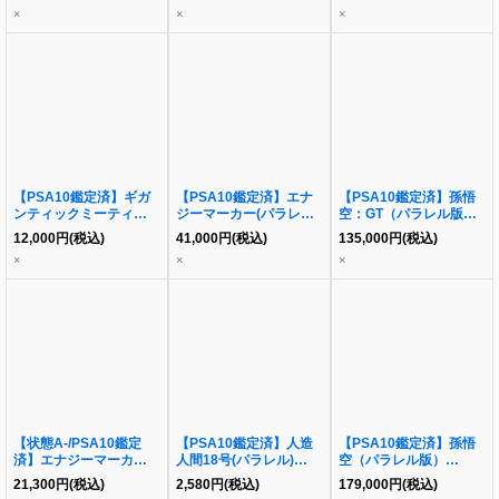
090}
×
×
×
【PSA10鑑定済】ギガ
【PSA10鑑定済】エナ
【PSA10鑑定済】孫悟
ンティックミーティア
ジーマーカー(パラレル
空：GT（パラレル版）
（パラレル版/金文字）
版/孫悟空/背景超サイヤ
《SCR☆☆》{FB03-
12,000
円
(税込)
41,000
円
(税込)
135,000
円
(税込)
《C☆》{FS03-
人)《-》{E01-01}
140}
×
×
×
15[FB02]}
【状態A-/PSA10鑑定
【PSA10鑑定済】人造
【PSA10鑑定済】孫悟
済】エナジーマーカー
人間18号(パラレル)
空（パラレル版）
(パラレル版/ベジータ)
《SR☆》{FB01-079}
《SCR☆☆》{FB01-
21,300
円
(税込)
2,580
円
(税込)
179,000
円
(税込)
《-》{E01-02}
139}