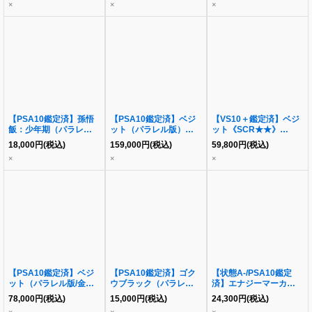
×
×
×
【PSA10鑑定済】孫悟
【PSA10鑑定済】ベジ
【VS10＋鑑定済】ベジ
飯：少年期（パラレル
ット（パラレル版）
ット《SCR★★》
版）《-》{FB01-071}
《SCR☆☆》{FB02-
{FB02‐139}
18,000
円
(税込)
159,000
円
(税込)
59,800
円
(税込)
139}
×
×
×
【PSA10鑑定済】ベジ
【PSA10鑑定済】ゴク
【状態A-/PSA10鑑定
ット（パラレル版/金文
ウブラック（パラレル
済】エナジーマーカー
字）《SR☆》{FB02-
版）《L☆》{fb01-035}
(パラレル版/ブロリー)
78,000
円
(税込)
15,000
円
(税込)
24,300
円
(税込)
061}
《-》{E01-03}