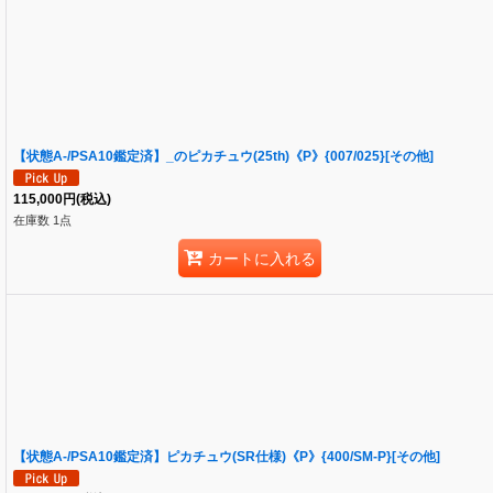
【状態A-/PSA10鑑定済】_のピカチュウ(25th)《P》{007/025}[その他]
115,000
円
(税込)
在庫数 1点
カートに入れる
【状態A-/PSA10鑑定済】ピカチュウ(SR仕様)《P》{400/SM-P}[その他]