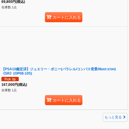
69,800
円
(税込)
在庫数 1点
カートに入れる
【PSA10鑑定済】ジュエリー・ボニー(パラレル/コンパス背景/illust:s!on)
《SR》{OP08-105}
167,000
円
(税込)
在庫数 1点
カートに入れる
もっと見る