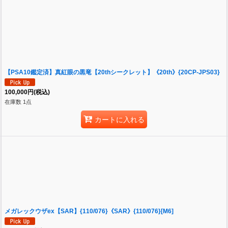
【PSA10鑑定済】真紅眼の黒竜【20thシークレット】《20th》{20CP-JPS03}
100,000
円
(税込)
在庫数 1点
カートに入れる
メガレックウザex【SAR】{110/076}《SAR》{110/076}[M6]