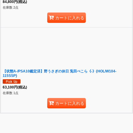
84,800
円
(税込)
在庫数 2点
カートに入れる
【状態A-/PSA10鑑定済】野うさぎの休日 兎田ぺこら《-》{HOL/W104-
115SSP}
63,100
円
(税込)
在庫数 1点
カートに入れる