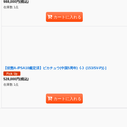
988,000
円
(税込)
在庫数 1点
カートに入れる
【状態A-/PSA10鑑定済】ピカチュウ(中国5周年)《-》{153/SV-P}[-]
528,000
円
(税込)
在庫数 1点
カートに入れる