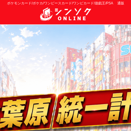
ポケモンカード/ポケカ/ワンピースカード/ワンピカード/遊戯王/PSA 通販