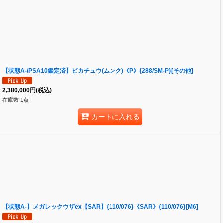
【状態A-/PSA10鑑定済】ピカチュウ(ムンク)《P》{288/SM-P}[その他]
2,380,000
円
(税込)
在庫数 1点
カートに入れる
【状態A-】メガレックウザex【SAR】{110/076}《SAR》{110/076}[M6]