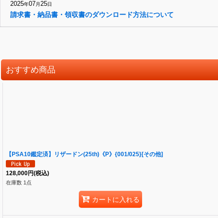
2025
07
25
年
月
日
請求書・納品書・領収書のダウンロード方法について
おすすめ商品
【PSA10鑑定済】リザードン(25th)《P》{001/025}[その他]
128,000
円
(税込)
在庫数 1点
カートに入れる