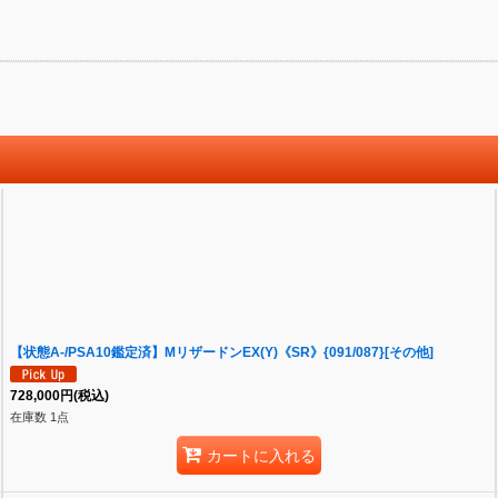
【状態A-/PSA10鑑定済】MリザードンEX(Y)《SR》{091/087}[その他]
728,000
円
(税込)
在庫数 1点
カートに入れる