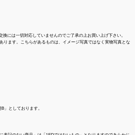
交換には一切対応していませんのでご了承の上お買い上げ下さい。
があります。こちらがあるものは、イメージ写真ではなく実物写真とな
態B」としております。
商品名に表記のない商品」は「1EDではないもの」となりますのであらかじ