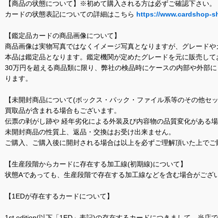
【商品の状態について】※初めて購入される方は必ずご確認下さい。
カードの状態表記についての詳細はこちら
https://www.cardshop-s
【鑑定品カードの商品画像について】
商品画像は実物写真ではなくイメージ写真となりますが、グレードや
本品は鑑定品となります。鑑定機関が定めたグレードを元に販売して
30万円を超える商品類に限り、弊社の検品時にケースの内部や外部
ります。
【未開封商品について(ボックス・パック・ファイル系等のその他セッ
買取品が含まれる場合もございます。
伝票の剥がし跡や 経年劣化による外装及び内容物の品質変化がある
未開封商品の性質上、返品・交換はお受け出来ません。
ご購入、ご購入後に開封される場合は以上を必ずご理解頂いた上でご
【生産段階からカードに存在する加工線(初期線)について】
状態Aであっても、生産段階で存在する加工線などを含む場合がござい
【1EDが存在するカードについて】
1st edition(以下「1ED」表記)の存在するカードにつきまし