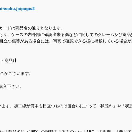
hinsoku.jp/page/2
カードは商品名の通りとなります。
おり、ケースの内外部に確認出来る傷などに関してのクレーム及び返品
に目立つ傷等がある場合には、写真で確認できる様に掲載している場合
ト商品)】
場合がございます。
購入下さい。
ます。加工線が何本も目立つものは度合いによって「状態A-」や「状
て、当店では「商品名に（1ED）の記載のあるもの」は「1ED」の販売、「