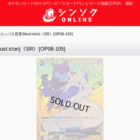
ポケモンカード/ポケカ/ワンピースカード/ワンピカード/遊戯王/PSA 通販
景/illust:s!on)《SR》{OP08-105}
!on)《SR》{OP08-105}