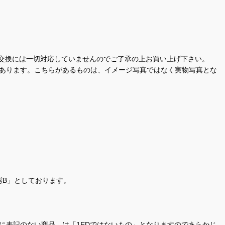
交換には一切対応していませんのでご了承の上お買い上げ下さい。
があります。こちらがあるものは、イメージ写真ではなく実物写真とな
態B」としております。
商品名に表記のない商品」は「1EDではないもの」となりますのであらかじ