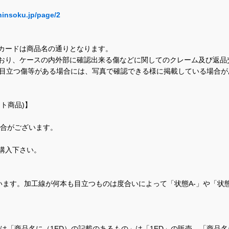
hinsoku.jp/page/2
カードは商品名の通りとなります。
おり、ケースの内外部に確認出来る傷などに関してのクレーム及び返品
に目立つ傷等がある場合には、写真で確認できる様に掲載している場合
ト商品)】
場合がございます。
購入下さい。
ます。加工線が何本も目立つものは度合いによって「状態A-」や「状
て、当店では「商品名に（1ED）の記載のあるもの」は「1ED」の販売、「