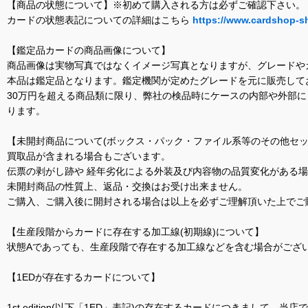
【商品の状態について】※初めて購入される方は必ずご確認下さい。
カードの状態表記についての詳細はこちら
https://www.cardshop-s
【鑑定品カードの商品画像について】
商品画像は実物写真ではなくイメージ写真となりますが、グレードや
本品は鑑定品となります。鑑定機関が定めたグレードを元に販売して
30万円を超える商品類に限り、弊社の検品時にケースの内部や外部
ります。
【未開封商品について(ボックス・パック・ファイル系等のその他セッ
買取品が含まれる場合もございます。
伝票の剥がし跡や 経年劣化による外装及び内容物の品質変化がある
未開封商品の性質上、返品・交換はお受け出来ません。
ご購入、ご購入後に開封される場合は以上を必ずご理解頂いた上でご
【生産段階からカードに存在する加工線(初期線)について】
状態Aであっても、生産段階で存在する加工線などを含む場合がござい
【1EDが存在するカードについて】
1st edition(以下「1ED」表記)の存在するカードにつきまし