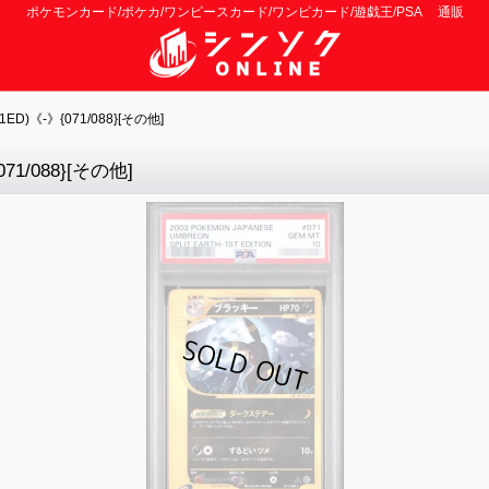
ポケモンカード/ポケカ/ワンピースカード/ワンピカード/遊戯王/PSA 通販
)《-》{071/088}[その他]
1/088}[その他]