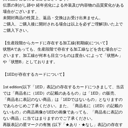
伝票の剥がし跡や 経年劣化による外装及び内容物の品質変化がある
場合がございます。
未開封商品の性質上、返品・交換はお受け出来ません。
ご購入、ご購入後に開封される場合は以上を必ずご理解頂いた上で
ご購入下さい。
【生産段階からカードに存在する加工線(初期線)について】
状態Aであっても、生産段階で存在する加工線などを含む場合がご
ざいます。加工線が何本も目立つものは度合いによって「状態A-」
や「状態B」としております。
【1EDが存在するカードについて】
1st edition(以下「1ED」表記)の存在するカードにつきまして、当店
では「商品名に（1ED）の記載のあるもの」は「1ED」の販売、
「商品名に表記のない商品」は「1EDではないもの」となりますの
であらかじめご了承ください。また、「商品名に（1ED）の記載の
ないもの」の商品画像が1EDの画像であっても、「商品名に表記の
ない商品」に当てはまりますのでご了承ください。
再販表記の星マークの有無 (以下「★あり・★なし」表記)の存在す