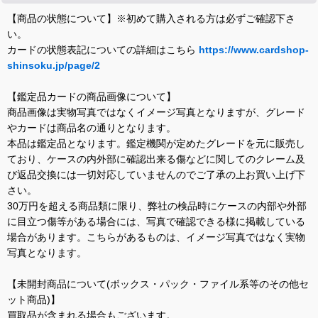
【商品の状態について】※初めて購入される方は必ずご確認下さ
い。
カードの状態表記についての詳細はこちら
https://www.cardshop-
shinsoku.jp/page/2
【鑑定品カードの商品画像について】
商品画像は実物写真ではなくイメージ写真となりますが、グレード
やカードは商品名の通りとなります。
本品は鑑定品となります。鑑定機関が定めたグレードを元に販売し
ており、ケースの内外部に確認出来る傷などに関してのクレーム及
び返品交換には一切対応していませんのでご了承の上お買い上げ下
さい。
30万円を超える商品類に限り、弊社の検品時にケースの内部や外部
に目立つ傷等がある場合には、写真で確認できる様に掲載している
場合があります。こちらがあるものは、イメージ写真ではなく実物
写真となります。
【未開封商品について(ボックス・パック・ファイル系等のその他セ
ット商品)】
買取品が含まれる場合もございます。