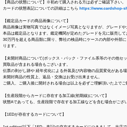
【商品の状態について】※初めて購入される方は必ずご確認下さい。
カードの状態表記についての詳細はこちら
https://www.cardshop-s
【鑑定品カードの商品画像について】
商品画像は実物写真ではなくイメージ写真となりますが、グレードや
本品は鑑定品となります。鑑定機関が定めたグレードを元に販売して
30万円を超える商品類に限り、弊社の検品時にケースの内部や外部
ります。
【未開封商品について(ボックス・パック・ファイル系等のその他セッ
買取品が含まれる場合もございます。
伝票の剥がし跡や 経年劣化による外装及び内容物の品質変化がある
未開封商品の性質上、返品・交換はお受け出来ません。
ご購入、ご購入後に開封される場合は以上を必ずご理解頂いた上でご
【生産段階からカードに存在する加工線(初期線)について】
状態Aであっても、生産段階で存在する加工線などを含む場合がござい
【1EDが存在するカードについて】
1st edition(以下「1ED」表記)の存在するカードにつきまし