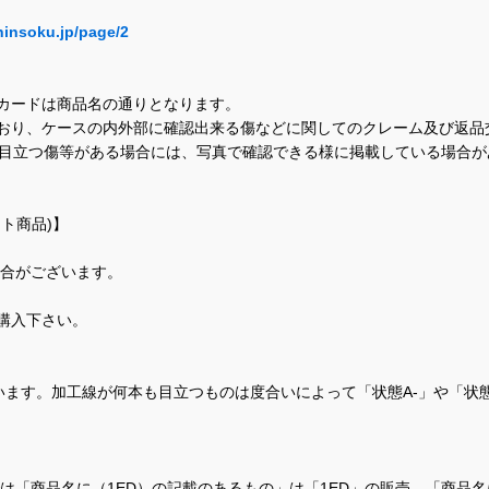
hinsoku.jp/page/2
カードは商品名の通りとなります。
おり、ケースの内外部に確認出来る傷などに関してのクレーム及び返品
に目立つ傷等がある場合には、写真で確認できる様に掲載している場合
ト商品)】
場合がございます。
購入下さい。
ます。加工線が何本も目立つものは度合いによって「状態A-」や「状
て、当店では「商品名に（1ED）の記載のあるもの」は「1ED」の販売、「