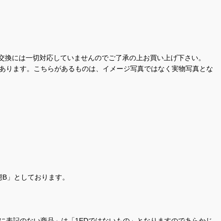
交換には一切対応していませんのでご了承の上お買い上げ下さい。
があります。こちらがあるものは、イメージ写真ではなく実物写真とな
態B」としております。
商品名に表記のない商品」は「1EDではないもの」となりますのであらかじ