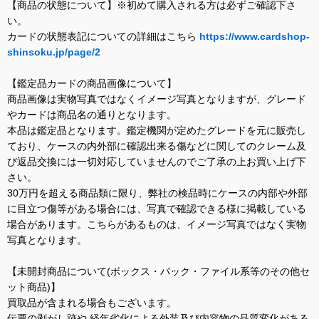
【商品の状態について】※初めて購入される方は必ずご確認下さ
い。
カードの状態表記についての詳細はこちら
https://www.cardshop-
shinsoku.jp/page/2
【鑑定品カードの商品画像について】
商品画像は実物写真ではなくイメージ写真となりますが、グレード
やカードは商品名の通りとなります。
本品は鑑定品となります。鑑定機関が定めたグレードを元に販売し
ており、ケースの内外部に確認出来る傷などに関してのクレーム及
び返品交換には一切対応していませんのでご了承の上お買い上げ下
さい。
30万円を超える商品類に限り、弊社の検品時にケースの内部や外部
に目立つ傷等がある場合には、写真で確認できる様に掲載している
場合があります。こちらがあるものは、イメージ写真ではなく実物
写真となります。
【未開封商品について(ボックス・パック・ファイル系等のその他セ
ット商品)】
買取品が含まれる場合もございます。
伝票の剥がし跡や 経年劣化による外装及び内容物の品質変化がある