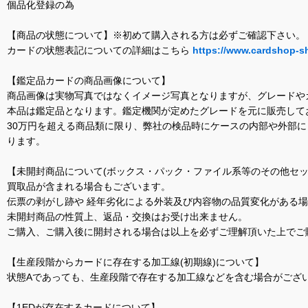
個品化登録の為
【商品の状態について】※初めて購入される方は必ずご確認下さい。
カードの状態表記についての詳細はこちら
https://www.cardshop-s
【鑑定品カードの商品画像について】
商品画像は実物写真ではなくイメージ写真となりますが、グレードや
本品は鑑定品となります。鑑定機関が定めたグレードを元に販売して
30万円を超える商品類に限り、弊社の検品時にケースの内部や外部
ります。
【未開封商品について(ボックス・パック・ファイル系等のその他セッ
買取品が含まれる場合もございます。
伝票の剥がし跡や 経年劣化による外装及び内容物の品質変化がある
未開封商品の性質上、返品・交換はお受け出来ません。
ご購入、ご購入後に開封される場合は以上を必ずご理解頂いた上でご
【生産段階からカードに存在する加工線(初期線)について】
状態Aであっても、生産段階で存在する加工線などを含む場合がござい
【1EDが存在するカードについて】