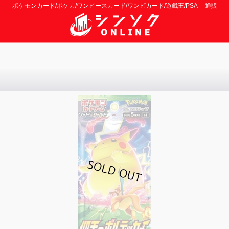
ポケモンカード/ポケカ/ワンピースカード/ワンピカード/遊戯王/PSA 通販