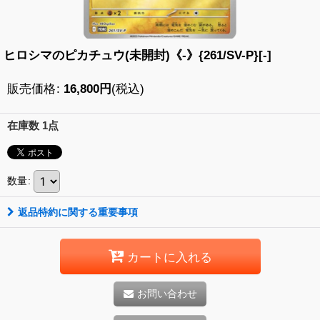
ヒロシマのピカチュウ(未開封)《-》{261/SV-P}[-]
販売価格
:
16,800
円
(税込)
在庫数 1点
数量
:
返品特約に関する重要事項
カートに入れる
お問い合わせ