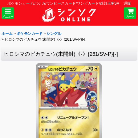
ポケモンカード/ポケカ/ワンピースカード/ワンピカード/遊戯王/PSA 通販
メニュー
カート
ホーム
>
ポケモンカード
>
シングル
>
ヒロシマのピカチュウ(未開封)《-》{261/SV-P}[-]
ヒロシマのピカチュウ(未開封)《-》{261/SV-P}[-]