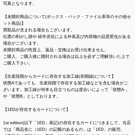
写真となります。
【未開封商品について(ボックス・パック・ファイル系等のその他セ
ット商品)】
買取品が含まれる場合もございます。
伝票の剥がし跡や 経年劣化による外装及び内容物の品質変化がある
場合がございます。
未開封商品の性質上、返品・交換はお受け出来ません。
ご購入、ご購入後に開封される場合は以上を必ずご理解頂いた上で
ご購入下さい。
【生産段階からカードに存在する加工線(初期線)について】
状態Aであっても、生産段階で存在する加工線などを含む場合がご
ざいます。加工線が何本も目立つものは度合いによって「状態A-」
や「状態B」としております。
【1EDが存在するカードについて】
1st edition(以下「1ED」表記)の存在するカードにつきまして、当店
では「商品名に（1ED）の記載のあるもの」は「1ED」の販売、