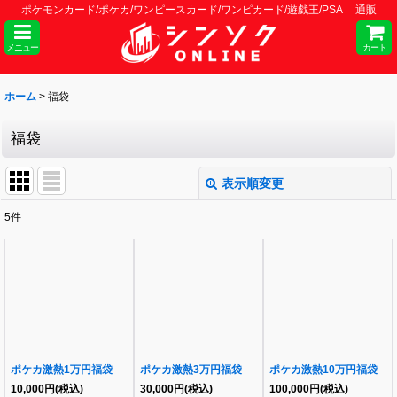
ポケモンカード/ポケカ/ワンピースカード/ワンピカード/遊戯王/PSA 通販
メニュー
カート
ホーム
>
福袋
福袋
表示順変更
閉じる
5
件
表示数
:
並び順
:
絞り込む
ポケカ激熱1万円福袋
ポケカ激熱3万円福袋
ポケカ激熱10万円福袋
10,000
円
(税込)
30,000
円
(税込)
100,000
円
(税込)