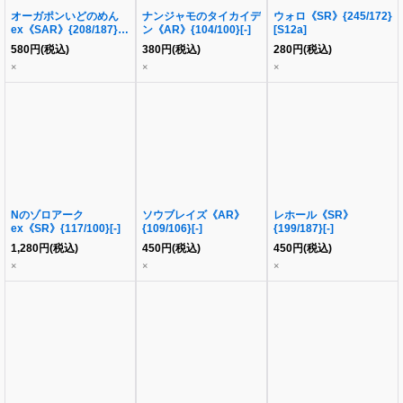
オーガポンいどのめん
ナンジャモのタイカイデ
ウォロ《SR》{245/172}
ex《SAR》{208/187}
ン《AR》{104/100}[-]
[S12a]
[SV8a]
580
円
(税込)
380
円
(税込)
280
円
(税込)
×
×
×
Nのゾロアーク
ソウブレイズ《AR》
レホール《SR》
ex《SR》{117/100}[-]
{109/106}[-]
{199/187}[-]
1,280
円
(税込)
450
円
(税込)
450
円
(税込)
×
×
×