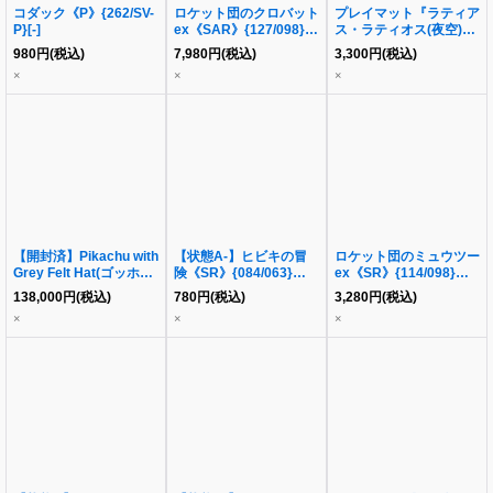
コダック《P》{262/SV-
ロケット団のクロバット
プレイマット『ラティア
P}[-]
ex《SAR》{127/098}
ス・ラティオス(夜空)』
[SV10]
《-》{-}[-]
980
円
(税込)
7,980
円
(税込)
3,300
円
(税込)
×
×
×
【開封済】Pikachu with
【状態A-】ヒビキの冒
ロケット団のミュウツー
Grey Felt Hat(ゴッホピ
険《SR》{084/063}
ex《SR》{114/098}
カチュウ)《-》{085/SV-
[SV9a]
[SV10]
138,000
円
(税込)
780
円
(税込)
3,280
円
(税込)
P}[-]
×
×
×