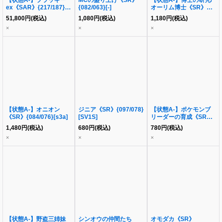
【状態A-】ブラッキー
MCの盛り上げ《SR》
【状態A-】博士の研究/
ex《SAR》{217/187}
{082/063}[-]
オーリム博士《SR》
[SV8a]
{099/078}[SV1S]
51,800
円
(税込)
1,080
円
(税込)
1,180
円
(税込)
×
×
×
【状態A-】オニオン
ジニア《SR》{097/078}
【状態A-】ポケモンブ
《SR》{084/076}[s3a]
[SV1S]
リーダーの育成《SR》
{078/070}[S2a]
1,480
円
(税込)
680
円
(税込)
780
円
(税込)
×
×
×
【状態A-】野盗三姉妹
シンオウの仲間たち
オモダカ《SR》