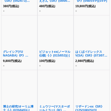
《SR》{092/073}
えさん《SR》{084/062}
《P》{048/SV-P}[SV-P]
[SV1a]
[SV3a]
380
円
(税込)
480
円
(税込)
19,800
円
(税込)
×
×
×
グレイシア(YU
ピジョットex(ノーマル
はくばバドレックス
NAGABA)《P》
仕様)《-》{015/053}[-]
V(SA)《SR》{073/070}
{069/SV-P}[SV-P]
[S6H]
9,800
円
(税込)
100
円
(税込)
2,980
円
(税込)
×
×
×
博士の研究/オーリム博
ミュウツー(マスターボ
リザードンex《SR》
士《-》{035/045}[-]
ールミラー)《R》
{125/108}[SV3]