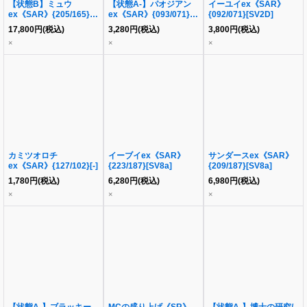
【状態B】ミュウ
【状態A-】パオジアン
イーユイex《SAR》
ex《SAR》{205/165}
ex《SAR》{093/071}
{092/071}[SV2D]
[SV2a]
[SV2P]
17,800
円
(税込)
3,280
円
(税込)
3,800
円
(税込)
×
×
×
カミツオロチ
イーブイex《SAR》
サンダースex《SAR》
ex《SAR》{127/102}[-]
{223/187}[SV8a]
{209/187}[SV8a]
1,780
円
(税込)
6,280
円
(税込)
6,980
円
(税込)
×
×
×