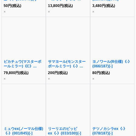
{150/165}[SV2a]
50
円
(税込)
13,800
円
(税込)
3,480
円
(税込)
×
×
×
ピカチュウ(マスターボ
サマヨール(モンスター
ヨノワール(R仕様)《-》
ールミラー)《C》
ボールミラー)《-》
{066/187}[-]
{025/165}[SV2a]
{065/187}[-]
79,800
円
(税込)
200
円
(税込)
80
円
(税込)
×
×
×
ミュウex(ノーマル仕様)
リーリエのピッピ
テツノカシラex《-》
《-》{001/045}[-]
ex《-》{033/100}[-]
{078/187}[-]