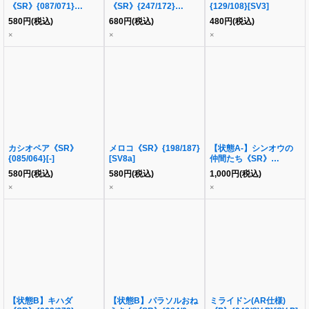
《SR》{087/071}
《SR》{247/172}
{129/108}[SV3]
[S10a]
[S12a]
580
円
(税込)
680
円
(税込)
480
円
(税込)
×
×
×
カシオペア《SR》
メロコ《SR》{198/187}
【状態A-】シンオウの
{085/064}[-]
[SV8a]
仲間たち《SR》
{247/172}[S12a]
580
円
(税込)
580
円
(税込)
1,000
円
(税込)
×
×
×
【状態B】キハダ
【状態B】パラソルおね
ミライドン(AR仕様)