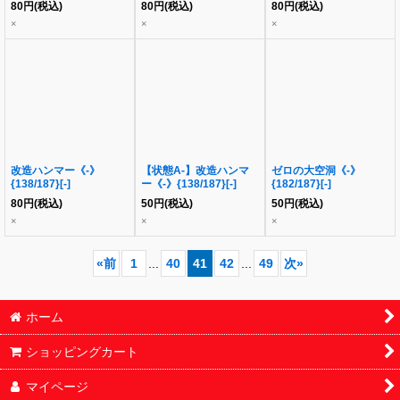
80
円
(税込)
80
円
(税込)
80
円
(税込)
×
×
×
改造ハンマー《-》
【状態A-】改造ハンマ
ゼロの大空洞《-》
{138/187}[-]
ー《-》{138/187}[-]
{182/187}[-]
80
円
(税込)
50
円
(税込)
50
円
(税込)
×
×
×
«
前
1
...
40
41
42
...
49
次
»
ホーム
ショッピングカート
マイページ