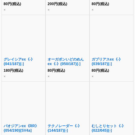
80
円
(税込)
200
円
(税込)
80
円
(税込)
×
×
×
グレイシアex《-》
オーガポンいどのめん
ガブリアスex《-》
{041/187}[-]
ex《-》{050/187}[-]
{039/187}[-]
180
円
(税込)
80
円
(税込)
80
円
(税込)
×
×
×
パオジアンex《RR》
テクノレーダー《-》
むしとりセット《-》
{054/190}[SV4a]
{144/187}[-]
{022/045}[-]