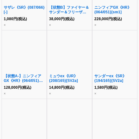
サザレ《SR》{087/066}
【状態B】ファイヤー＆
ニンフィアGX《HR》
[-]
サンダー＆フリーザー
{064/051}[sm1]
GX(SA)《SR》
1,080
円
(税込)
38,000
円
(税込)
228,000
円
(税込)
{060/054}[sm10b]
×
×
×
【状態A-】ニンフィア
ミュウex《UR》
サンダーex《SR》
GX《HR》{064/051}
{208/165}[SV2a]
{194/165}[SV2a]
[sm1]
128,000
円
(税込)
14,800
円
(税込)
1,580
円
(税込)
×
×
×