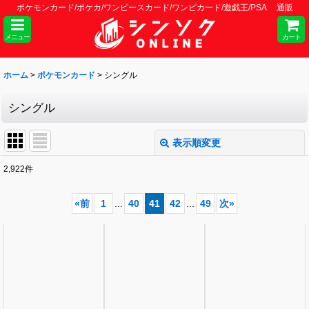
ポケモンカード/ポケカ/ワンピースカード/ワンピカード/遊戯王/PSA 通販
メニュー
カート
ホーム
>
ポケモンカード
>
シングル
シングル
表示順変更
閉じる
2,922
件
表示数
:
«
前
1
...
40
41
42
...
49
次
»
並び順
:
絞り込む