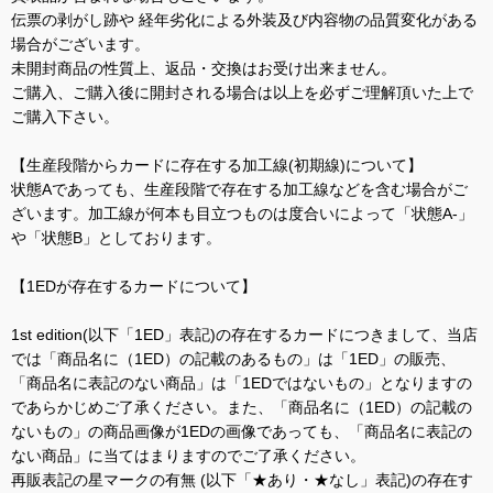
伝票の剥がし跡や 経年劣化による外装及び内容物の品質変化がある
場合がございます。
未開封商品の性質上、返品・交換はお受け出来ません。
ご購入、ご購入後に開封される場合は以上を必ずご理解頂いた上で
ご購入下さい。
【生産段階からカードに存在する加工線(初期線)について】
状態Aであっても、生産段階で存在する加工線などを含む場合がご
ざいます。加工線が何本も目立つものは度合いによって「状態A-」
や「状態B」としております。
【1EDが存在するカードについて】
1st edition(以下「1ED」表記)の存在するカードにつきまして、当店
では「商品名に（1ED）の記載のあるもの」は「1ED」の販売、
「商品名に表記のない商品」は「1EDではないもの」となりますの
であらかじめご了承ください。また、「商品名に（1ED）の記載の
ないもの」の商品画像が1EDの画像であっても、「商品名に表記の
ない商品」に当てはまりますのでご了承ください。
再販表記の星マークの有無 (以下「★あり・★なし」表記)の存在す