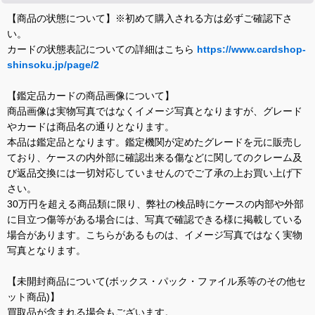
【商品の状態について】※初めて購入される方は必ずご確認下さ
い。
カードの状態表記についての詳細はこちら
https://www.cardshop-
shinsoku.jp/page/2
【鑑定品カードの商品画像について】
商品画像は実物写真ではなくイメージ写真となりますが、グレード
やカードは商品名の通りとなります。
本品は鑑定品となります。鑑定機関が定めたグレードを元に販売し
ており、ケースの内外部に確認出来る傷などに関してのクレーム及
び返品交換には一切対応していませんのでご了承の上お買い上げ下
さい。
30万円を超える商品類に限り、弊社の検品時にケースの内部や外部
に目立つ傷等がある場合には、写真で確認できる様に掲載している
場合があります。こちらがあるものは、イメージ写真ではなく実物
写真となります。
【未開封商品について(ボックス・パック・ファイル系等のその他セ
ット商品)】
買取品が含まれる場合もございます。