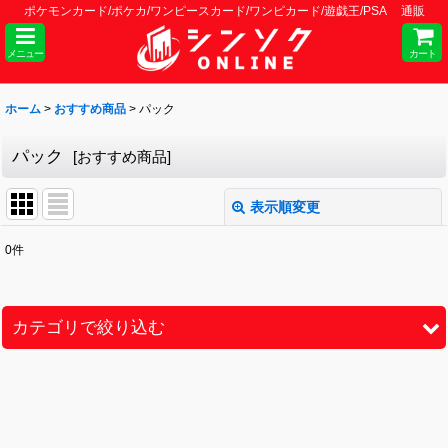
ポケモンカード/ポケカ/ワンピースカード/ワンピカード/遊戯王/PSA 通販
メニュー
カート
ホーム
>
おすすめ商品
>
パック
パック
[
おすすめ商品
]
表示順変更
閉じる
0
件
表示数
:
並び順
:
カテゴリで絞り込む
絞り込む
ユニオンアリーナ (全商品)
シングル