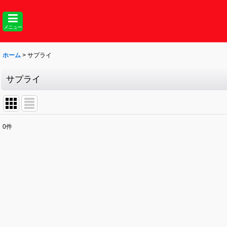
メニュー
ホーム
>
サプライ
サプライ
0
件
表示数
:
並び順
: