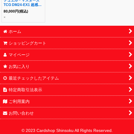
デュエル・マスターズ
TCG DM24-EX1 超感謝
祭 ファンタジー
80,000
円
(税込)
BEST《未開封カート
×
ン》
ホーム
ショッピングカート
マイページ
お気に入り
最近チェックしたアイテム
特定商取引法表示
ご利用案内
お問い合わせ
© 2023 Cardshop Shinsoku All Rights Reserved.