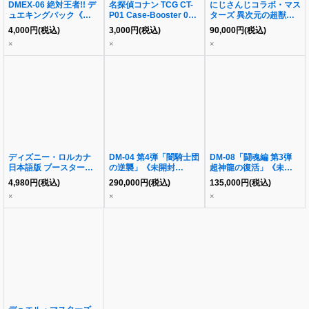
DMEX-06 絶対王者!! デ
名探偵コナン TCG CT-
にじさんじコラボ・マス
ュエキングパック《未開
P01 Case-Booster 01
ターズ 異次元の超獣使
封BOX》
探偵たちの切札
い《未開封カートン》
4,000
円
(税込)
3,000
円
(税込)
90,000
円
(税込)
BOX《未開封BOX》
×
×
×
ディズニー・ロルカナ
DM-04 第4弾「闇騎士団
DM-08「闘魂編 第3弾
日本語版 ブースターパ
の逆襲」《未開封
超神龍の復活」《未開封
ック THE FIRST
BOX》
BOX》
4,980
円
(税込)
290,000
円
(税込)
135,000
円
(税込)
CHAPTER 物語のはじ
×
×
×
まり《未開封BOX》