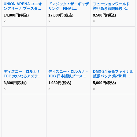
UNION ARENA ユニオ
『マジック：ザ・ギャザ
フュージョンワールド
ンアリーナ ブースター
リング FINAL
誇り高き戦闘民族《未開
パック To LOVEる-とら
FANTASY』チョコボ・
封BOX》
14,800
円
(税込)
17,000
円
(税込)
9,500
円
(税込)
ぶる- Memory of
バンドル 日本語版《未
×
×
×
Heroines《未開封
開封BOX》
BOX》
ディズニー ロルカナ
ディズニー・ロルカナ・
DMX-24 革命ファイナル
TCG 大いなるアズライ
TCG 日本語版ブースタ
拡張パック 第2章 輝け!
ト《未開封BOX》
ーパック 逆襲のアース
デュエデミー賞パック
3,800
円
(税込)
1,980
円
(税込)
5,000
円
(税込)
ラ《未開封BOX》
《未開封BOX》
×
×
×