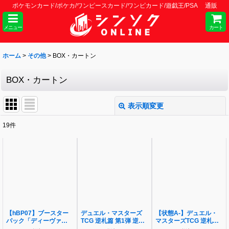
ポケモンカード/ポケカ/ワンピースカード/ワンピカード/遊戯王/PSA 通販
メニュー
カート
ホーム
>
その他
>
BOX・カートン
BOX・カートン
表示順変更
閉じる
19
件
表示数
:
並び順
:
絞り込む
【hBP07】ブースター
デュエル・マスターズ
【状態A-】デュエル・
パック「ディーヴァフィ
TCG 逆札篇 第1弾 逆転
マスターズTCG 逆札篇
ーバ」《未開封BOX》
神VS切札竜《未開封
第1弾 逆転神VS切札竜