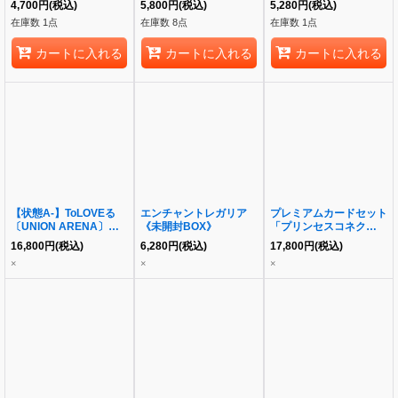
4,700
円
(税込)
5,800
円
(税込)
5,280
円
(税込)
BOX》
《未開封BOX》
在庫数 1点
在庫数 8点
在庫数 1点
カートに入れる
カートに入れる
カートに入れる
【状態A-】ToLOVEる
エンチャントレガリア
プレミアムカードセット
〔UNION ARENA〕
《未開封BOX》
「プリンセスコネクト！
《未開封BOX》
Re:Dive」《未開封
16,800
円
(税込)
6,280
円
(税込)
17,800
円
(税込)
BOX》
×
×
×