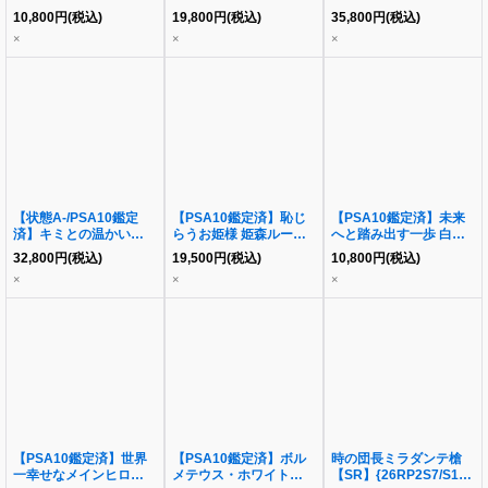
ュ・カイザー《SR》
ア《SSP》{HOL/W104-
{HOL/W91-T098SP}
10,800
円
(税込)
19,800
円
(税込)
35,800
円
(税込)
{4/5}
013SSP}
×
×
×
【状態A-/PSA10鑑定
【PSA10鑑定済】恥じ
【PSA10鑑定済】未来
済】キミとの温かい時間
らうお姫様 姫森ルーナ
へと踏み出す一歩 白上
角巻わため《SSP》
《SSP》{HOL/W104-
フブキ《SP》
32,800
円
(税込)
19,500
円
(税込)
10,800
円
(税込)
{HOL/W104-009SSP}
049SSP}
{HOL/W104-055SP}
×
×
×
【PSA10鑑定済】世界
【PSA10鑑定済】ボル
時の団長ミラダンテ槍
一幸せなメインヒロイン
メテウス・ホワイト・ド
【SR】{26RP2S7/S11}