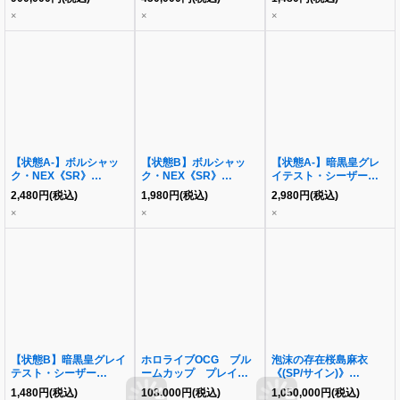
×
×
×
【状態A-】ボルシャッ
【状態B】ボルシャッ
【状態A-】暗黒皇グレ
ク・NEX《SR》
ク・NEX《SR》
イテスト・シーザー
{S8/S10/Y8}
{S8/S10/Y8}《SR》
《SR》{S5/S5/Y7}
2,480
円
(税込)
1,980
円
(税込)
2,980
円
(税込)
{S8/S10/Y8}
×
×
×
【状態B】暗黒皇グレイ
ホロライブOCG ブル
泡沫の存在桜島麻衣
テスト・シーザー
ームカップ プレイマッ
《(SP/サイン)》
《SR》{S5/S5/Y7}
ト ときのそら＆
{SBY/W64-T18SP}
1,480
円
(税込)
108,000
円
(税込)
1,050,000
円
(税込)