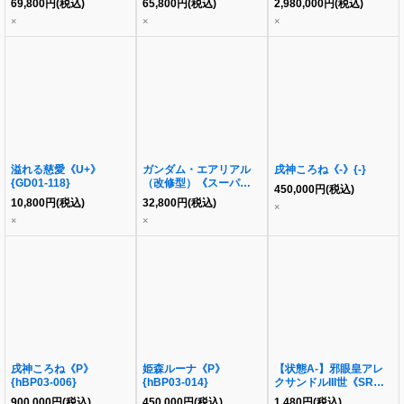
69,800
円
(税込)
65,800
円
(税込)
2,980,000
円
(税込)
×
×
×
溢れる慈愛《U+》
ガンダム・エアリアル
戌神ころね《-》{-}
{GD01-118}
（改修型）《スーパーパ
450,000
円
(税込)
ラレル》{GD01-067}
10,800
円
(税込)
32,800
円
(税込)
×
×
×
戌神ころね《P》
姫森ルーナ《P》
【状態A-】邪眼皇アレ
{hBP03-006}
{hBP03-014}
クサンドルIII世《SR》
{S3/S5/Y7}
900,000
円
(税込)
450,000
円
(税込)
1,480
円
(税込)