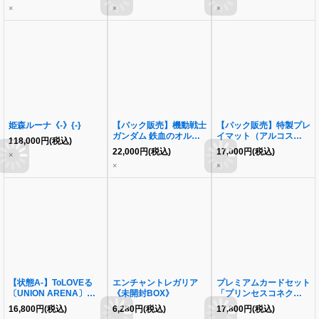
《SR》{S5/S5/Y7}
AZKi《-》{-}
×
×
×
姫森ルーナ《-》{-}
【パック販売】機動戦士
【パック販売】特製プレ
ガンダム 鉄血のオルフ
イマット（アルコス覚醒
118,000
円
(税込)
ェンズ ティーチングア
者たち）
22,000
円
(税込)
17,000
円
(税込)
×
プリキャンペーン プレ
×
×
イマット
【状態A-】ToLOVEる
エンチャントレガリア
プレミアムカードセット
〔UNION ARENA〕
《未開封BOX》
「プリンセスコネクト！
《未開封BOX》
Re:Dive」《未開封
16,800
円
(税込)
6,280
円
(税込)
17,800
円
(税込)
BOX》