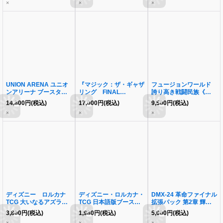
×
×
×
UNION ARENA ユニオ
『マジック：ザ・ギャザ
フュージョンワールド
ンアリーナ ブースター
リング FINAL
誇り高き戦闘民族《未開
パック To LOVEる-とら
FANTASY』チョコボ・
封BOX》
14,800
円
(税込)
17,000
円
(税込)
9,500
円
(税込)
ぶる- Memory of
バンドル 日本語版《未
×
×
×
Heroines《未開封
開封BOX》
BOX》
ディズニー ロルカナ
ディズニー・ロルカナ・
DMX-24 革命ファイナル
TCG 大いなるアズライ
TCG 日本語版ブースタ
拡張パック 第2章 輝け!
ト《未開封BOX》
ーパック 逆襲のアース
デュエデミー賞パック
3,800
円
(税込)
1,980
円
(税込)
5,000
円
(税込)
ラ《未開封BOX》
《未開封BOX》
×
×
×