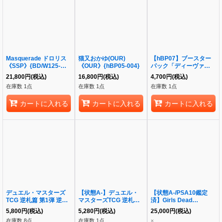
Masquerade ドロリス
猫又おかゆ(OUR)
【hBP07】ブースター
《SSP》{BD/W125-
《OUR》{hBP05-004}
パック「ディーヴァフィ
030SSP}
ーバ」《未開封BOX》
21,800
円
(税込)
16,800
円
(税込)
4,700
円
(税込)
在庫数 1点
在庫数 1点
在庫数 1点
カートに入れる
カートに入れる
カートに入れる
デュエル・マスターズ
【状態A-】デュエル・
【状態A-/PSA10鑑定
TCG 逆札篇 第1弾 逆転
マスターズTCG 逆札篇
済】Girls Dead
神VS切札竜《未開封
第1弾 逆転神VS切札竜
Monster 岩沢
5,800
円
(税込)
5,280
円
(税込)
25,000
円
(税込)
BOX》
《未開封BOX》
《SECRET》{BB-AB-
在庫数 8点
在庫数 1点
×