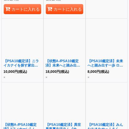
065SC}
カートに入れる
カートに入れる
【PSA10鑑定済】ニラ
【状態A-/PSA10鑑定
【PSA10鑑定済】未来
イカナイを探す家出少女
済】未来へと踏み出す一
へと踏み出す一歩 ロボ
海咲 LO-5951-S《-》
歩 星街すいせい
子さん SP《SP》
10,000
円
(税込)
18,000
円
(税込)
8,000
円
(税込)
{LO-5951-S}
SP《-》{HOL/W104-
{HOL/W104-093SP}
×
×
×
131SP SP}
【状態A-/PSA10鑑定
【PSA10鑑定済】異世
【PSA10鑑定済】みん