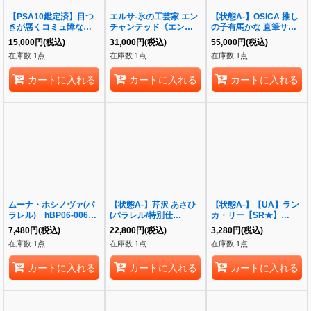
【PSA10鑑定済】目つ
エルサ-氷の工芸家 エン
【状態A-】OSICA 推し
きが悪くコミュ障な月華
チャンテッド《エンチャ
の子有馬かな 直筆サイ
会会長 アリスティア・
ンテッド》{233/204
ンカード《-》{-}
15,000
円
(税込)
31,000
円
(税込)
55,000
円
(税込)
ヴァレンベリ・華蔵寺
JA-11}
在庫数 1点
在庫数 1点
在庫数 1点
LO-5821-S《-》{LO-
5821-S}
カートに入れる
カートに入れる
カートに入れる
ムーナ・ホシノヴァ(パ
【状態A-】芹沢 あさひ
【状態A-】【UA】ラン
ラレル) hBP06-006
(パラレル/特別仕
カ・リー【SR★】
OUR《-》{hBP06-006}
様)PcSR★★★《-》
UA36BT/MCR-1-
7,480
円
(税込)
22,800
円
(税込)
3,280
円
(税込)
{PC01BT/IMS-3-043}
022《MCR-1-022》
在庫数 1点
在庫数 1点
在庫数 1点
{UA36BT/MCR-1-022}
カートに入れる
カートに入れる
カートに入れる