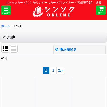
ポケモンカード/ポケカ/ワンピースカード/ワンピカード/遊戯王/PSA 通販
メニュー
カート
ホーム
>
その他
その他
表示順変更
閉じる
67
件
サブカテゴリ
:
1
2
次
»
表示数
:
並び順
:
絞り込む