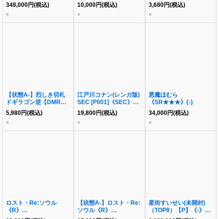
恵《SEC》{SHS/W98-
ラゴン(24EX2収録)
《-》{26RP2S7/S11}
348,000
円
(税込)
10,000
円
(税込)
3,680
円
(税込)
031SEC}
《-》{-}
×
×
×
【状態A-】烈しき切札
江戸川コナン(レンガ版)
悪魔ほむら
ドギラゴン逆【DMR】
SEC [P001]《SEC》
《SR★★★》{-}
{26RP2DM1/DM1}《-》
{P001}
5,980
円
(税込)
19,800
円
(税込)
34,000
円
(税込)
{26RP2DM1/DM1}
×
×
×
ロスト・Re:ソウル
【状態A-】ロスト・Re:
星街すいせい(未開封)
《R》
ソウル《R》
（TOP8）【P】《-》
{22RP2XSP6/SP5}
{22RP2XSP6/SP5}
{hBP01-007}