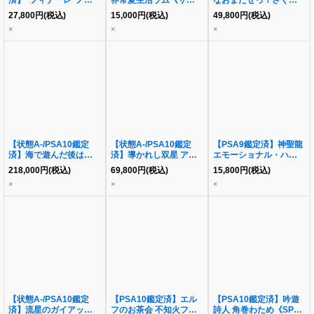
済】“フィナーレ”ノワー
界常夏生活ラム《サイ
なおまたせっ！さくらみ
ル《SSP》{NIK/S117-
ン》{RZ/S55-027SP}
こ(HOL/W91-T013SP)
27,800
円
(税込)
15,000
円
(税込)
49,800
円
(税込)
032SSP}
《-》{HOL/W91-
×
×
×
T013SP)}
【状態A-/PSA10鑑定
【状態A-/PSA10鑑定
【PSA9鑑定済】神聖龍
済】海で遊んだ後は…
済】導かれし双星 アク
エモーショナル・ハード
宝鐘マリン《SSP》
ア&ルビー SEC+
コア《SR》
218,000
円
(税込)
69,800
円
(税込)
15,800
円
(税込)
{HOL/W104-081SSP
[OSK/S121-030EX](ブ
{RP22SP4/SP6}
×
×
×
SSP}
ースターパック「【推し
の子】Vol.2」)《-》
{OSK/S121-030EX}
【状態A-/PSA10鑑定
【PSA10鑑定済】エル
【PSA10鑑定済】吟遊
済】流星のガイアッシ
フのお茶会 不知火フレ
詩人 角巻わため《SP》