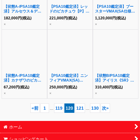
【状態A-/PSA10鑑定
【PSA10鑑定済】レッ
【PSA10鑑定済】ブー
済】アルセウス＆ディア
ドのピカチュウ【P】
スターVMAX(SA仕様)
ルガ＆パルキアGX(SA)
《P》{270/SM-P}[-]
《P》{186/S-P}[その他]
182,000
円
(税込)
221,000
円
(税込)
1,120,000
円
(税込)
《SR》{100/095}[その
×
×
×
他]
【状態A-/PSA10鑑定
【PSA10鑑定済】ニン
【状態B/PSA10鑑定
済】カナザワのピカチュ
フィアVMAX(SA)
済】アイリス《SR》
ウ《P》{144/S-P}[その
《HR》{093/069}[その
{082/076}[その他]
67,200
円
(税込)
250,000
円
(税込)
310,400
円
(税込)
他]
他]
×
×
×
«
前
1
...
119
120
121
...
130
次
»
ホーム
ショッピングカート