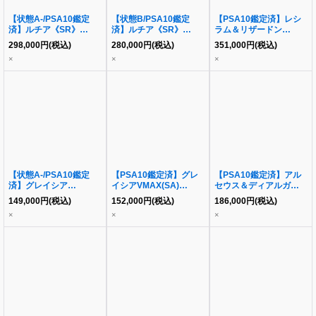
【状態A-/PSA10鑑定
【状態B/PSA10鑑定
【PSA10鑑定済】レシ
済】ルチア《SR》
済】ルチア《SR》
ラム＆リザードン
{104/096}[その他]
{104/096}[その他]
GX(SA)《SR》
298,000
円
(税込)
280,000
円
(税込)
351,000
円
(税込)
{097/095}[その他]
×
×
×
【状態A-/PSA10鑑定
【PSA10鑑定済】グレ
【PSA10鑑定済】アル
済】グレイシア
イシアVMAX(SA)
セウス＆ディアルガ＆パ
VMAX(SA)《HR》
《HR》{091/069}[その
ルキアGX(SA)《SR》
149,000
円
(税込)
152,000
円
(税込)
186,000
円
(税込)
{091/069}[その他]
他]
{100/095}[その他]
×
×
×