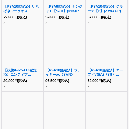
【PSA10鑑定済】いち
【PSA9鑑定済】ナンジ
【PSA10鑑定済】ジラ
げきウーラオス
ャモ【SAR】{096/071}
ーチ【P】{235/XY-P}
VMAX(SA)【HR】
[その他]
[XY]
29,800
円
(税込)
59,800
円
(税込)
67,000
円
(税込)
{085/070} [S5I]
×
×
×
【状態A-/PSA10鑑定
【PSA10鑑定済】ブラ
【PSA10鑑定済】エー
済】ニンフィア
ッキーex《SAR》
フィV(SA)《SR》
ex《SAR》{212/187}[-]
{217/187}[-]
{081/069}[その他]
30,800
円
(税込)
95,500
円
(税込)
52,900
円
(税込)
×
×
×