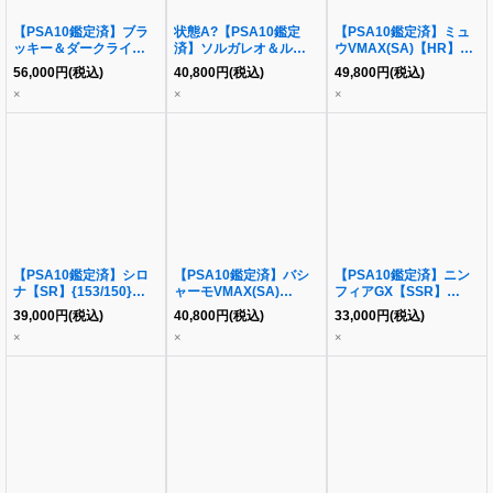
【PSA10鑑定済】ブラ
状態A?【PSA10鑑定
【PSA10鑑定済】ミュ
ッキー＆ダークライ
済】ソルガレオ＆ルナア
ウVMAX(SA)【HR】
GX(SA)【SR】
ーラGX(SA)【SR】
{119/100} [S8]
56,000
円
(税込)
40,800
円
(税込)
49,800
円
(税込)
{182/173} [sm12a]
{063/049} [sm11b]
×
×
×
【PSA10鑑定済】シロ
【PSA10鑑定済】バシ
【PSA10鑑定済】ニン
ナ【SR】{153/150}
ャーモVMAX(SA)
フィアGX【SSR】
[sm8b]
【HR】{086/070} [S5a]
{238/150} [sm8b]
39,000
円
(税込)
40,800
円
(税込)
33,000
円
(税込)
×
×
×