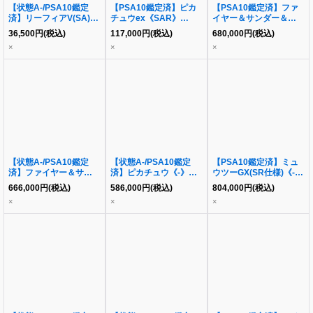
【状態A-/PSA10鑑定
【PSA10鑑定済】ピカ
【PSA10鑑定済】ファ
済】リーフィアV(SA)
チュウex《SAR》
イヤー＆サンダー＆フリ
《-》{071/069}[-]
{132/106}[-]
ーザーGX(SA)《SR》
36,500
円
(税込)
117,000
円
(税込)
680,000
円
(税込)
{060/054}[その他]
×
×
×
【状態A-/PSA10鑑定
【状態A-/PSA10鑑定
【PSA10鑑定済】ミュ
済】ファイヤー＆サンダ
済】ピカチュウ《-》
ウツーGX(SR仕様)《-》
ー＆フリーザーGX(SA)
{227/S-P}[-]
{082/072}[その他]
666,000
円
(税込)
586,000
円
(税込)
804,000
円
(税込)
《SR》{060/054}[その
×
×
×
他]