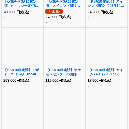
【状態A-/PSA10鑑定
【状態A-/PSA10鑑定
【PSA10鑑定済】スイ
済】ミュウツーGX(SR
済】スイレン《SR》
レン《SR》{118/114}
仕様)《-》{082/072}[そ
{118/114}[その他]
[その他]
788,000
円
(税込)
245,000
円
(税込)
の他]
240,000
円
(税込)
×
×
×
【PSA10鑑定済】ルザ
【PSA10鑑定済】ポケ
【PSA10鑑定済】カイ
ミーネ《SR》{055/050}
モンセンターのお姉さん
《SAR》{236/172}[そ
[その他]
(1ED)《SR》{086/080}
の他]
293,000
円
(税込)
116,000
円
(税込)
17,900
円
(税込)
[その他]
×
×
×