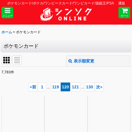
ポケモンカード/ポケカ/ワンピースカード/ワンピカード/遊戯王/PSA 通販
メニュー
カート
ホーム
>
ポケモンカード
ポケモンカード
表示順変更
閉じる
7,783
件
サブカテゴリ
:
«
前
1
...
119
120
121
...
130
次
»
表示数
:
並び順
:
絞り込む