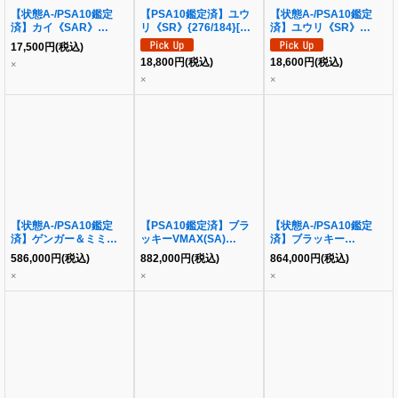
【状態A-/PSA10鑑定
【PSA10鑑定済】ユウ
【状態A-/PSA10鑑定
済】カイ《SAR》
リ《SR》{276/184}[そ
済】ユウリ《SR》
{236/172}[その他]
の他]
{276/184}[その他]
17,500
円
(税込)
18,800
円
(税込)
18,600
円
(税込)
×
×
×
【状態A-/PSA10鑑定
【PSA10鑑定済】ブラ
【状態A-/PSA10鑑定
済】ゲンガー＆ミミッキ
ッキーVMAX(SA)
済】ブラッキー
ュGX(SA)《SR》
《HR》{095/069}[その
VMAX(SA)《HR》
586,000
円
(税込)
882,000
円
(税込)
864,000
円
(税込)
{103/095}[その他]
他]
{095/069}[その他]
×
×
×