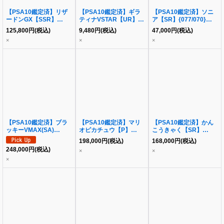
【PSA10鑑定済】リザ
【PSA10鑑定済】ギラ
【PSA10鑑定済】ソニ
ードンGX【SSR】
ティナVSTAR【UR】
ア【SR】{077/070}
{209/150}
{261/172}
[s1a]
125,800
円
(税込)
9,480
円
(税込)
47,000
円
(税込)
×
×
×
【PSA10鑑定済】ブラ
【PSA10鑑定済】マリ
【PSA10鑑定済】かん
ッキーVMAX(SA)
オピカチュウ【P】
こうきゃく【SR】
【HR】{095/069} [S6a]
{293/XY-P} [XY]
{192/173} [sm12a]
198,000
円
(税込)
168,000
円
(税込)
248,000
円
(税込)
×
×
×