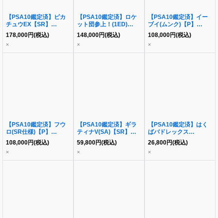
【PSA10鑑定済】ピカ
【PSA10鑑定済】ロケ
【PSA10鑑定済】イー
チュウEX【SR】
ット団参上！(1ED)
ブイ(ムンク)【P】
{094/087} [CP6]
{085/084} [PCG3]
{287/SM-P} [その他]
178,000
円
(税込)
148,000
円
(税込)
108,000
円
(税込)
×
×
×
【PSA10鑑定済】フウ
【PSA10鑑定済】ギラ
【PSA10鑑定済】はく
ロ(SR仕様)【P】
ティナV(SA)【SR】
ばバドレックス
{164/XY-P} [XY]
{111/100} [S11]
VMAX(SA)【HR】
108,000
円
(税込)
59,800
円
(税込)
26,800
円
(税込)
{085/070} [S6H]
×
×
×