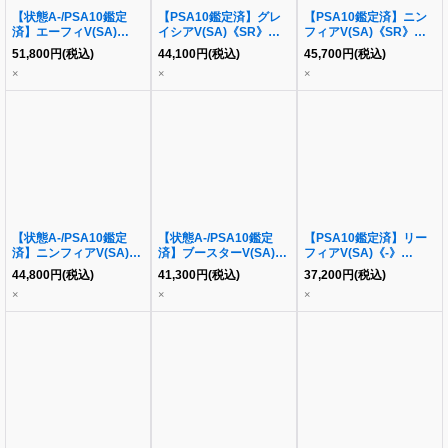
【状態A-/PSA10鑑定
【PSA10鑑定済】グレ
【PSA10鑑定済】ニン
済】エーフィV(SA)
イシアV(SA)《SR》
フィアV(SA)《SR》
《SR》{081/069}[その
{077/069}[その他]
{083/069}[その他]
51,800
円
(税込)
44,100
円
(税込)
45,700
円
(税込)
他]
×
×
×
【状態A-/PSA10鑑定
【状態A-/PSA10鑑定
【PSA10鑑定済】リー
済】ニンフィアV(SA)
済】ブースターV(SA)
フィアV(SA)《-》
《SR》{083/069}[その
《SR》{073/069}[その
{071/069}[-]
44,800
円
(税込)
41,300
円
(税込)
37,200
円
(税込)
他]
他]
×
×
×