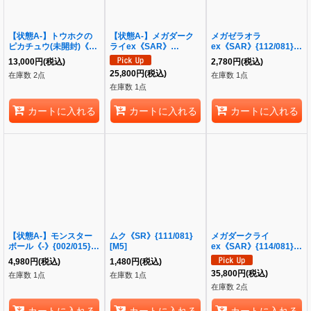
【状態A-】トウホクの
【状態A-】メガダーク
メガゼラオラ
ピカチュウ(未開封)《-》
ライex《SAR》
ex《SAR》{112/081}
{260/SV-P}[-]
{114/081}[M5]
[M5]
13,000
円
(税込)
2,780
円
(税込)
25,800
円
(税込)
在庫数 2点
在庫数 1点
在庫数 1点
カートに入れる
カートに入れる
カートに入れる
【状態A-】モンスター
ムク《SR》{111/081}
メガダークライ
ボール《-》{002/015}
[M5]
ex《SAR》{114/081}
[S8a-G]
[M5]
4,980
円
(税込)
1,480
円
(税込)
35,800
円
(税込)
在庫数 1点
在庫数 1点
在庫数 2点
カートに入れる
カートに入れる
カートに入れる