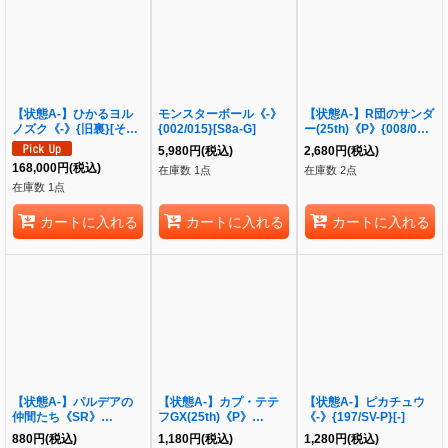
【状態A-】ひかるヨル
モンスターボール《-》
【状態A-】R団のサンダ
ノズク《-》{旧裏}[その
{002/015}[S8a-G]
ー(25th)《P》{008/025}
他]
[S8a-P]
5,980
円
(税込)
2,680
円
(税込)
168,000
円
(税込)
在庫数 1点
在庫数 2点
在庫数 1点
カートに入れる
カートに入れる
カートに入れる
【状態A-】パルデアの
【状態A-】カプ・テテ
【状態A-】ピカチュウ
仲間たち《SR》
フGX(25th)《P》
《-》{197/SV-P}[-]
{195/187}[SV8a]
{025/025}[S8a-P]
880
円
(税込)
1,180
円
(税込)
1,280
円
(税込)