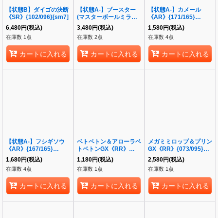
【状態B】ダイゴの決断
【状態A-】ブースター
【状態A-】カメール
《SR》{102/096}[sm7]
(マスターボールミラー)
《AR》{171/165}
《R》{136/165}[SV2a]
[SV2a]
6,480
円
(税込)
3,480
円
(税込)
1,580
円
(税込)
在庫数 1点
在庫数 2点
在庫数 4点
カートに入れる
カートに入れる
カートに入れる
【状態A-】フシギソウ
ベトベトン＆アローラベ
メガミミロップ＆プリン
《AR》{167/165}
トベトンGX《RR》
GX《RR》{073/095}
[SV2a]
{029/095}[sm10]
[sm12]
1,680
円
(税込)
1,180
円
(税込)
2,580
円
(税込)
在庫数 4点
在庫数 1点
在庫数 1点
カートに入れる
カートに入れる
カートに入れる