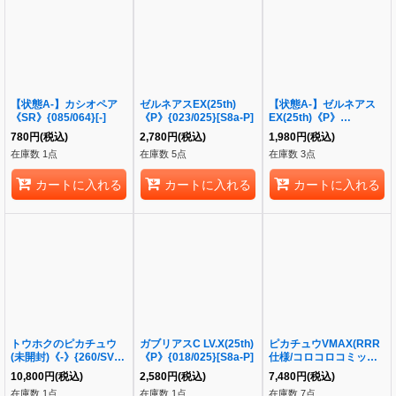
【状態A-】カシオペア
ゼルネアスEX(25th)
【状態A-】ゼルネアス
《SR》{085/064}[-]
《P》{023/025}[S8a-P]
EX(25th)《P》
{023/025}[S8a-P]
780
円
(税込)
2,780
円
(税込)
1,980
円
(税込)
在庫数 1点
在庫数 5点
在庫数 3点
カートに入れる
カートに入れる
カートに入れる
トウホクのピカチュウ
ガブリアスC LV.X(25th)
ピカチュウVMAX(RRR
(未開封)《-》{260/SV-
《P》{018/025}[S8a-P]
仕様/コロコロコミック)
P}[-]
《P》{265/S-P}[S-P]
10,800
円
(税込)
2,580
円
(税込)
7,480
円
(税込)
在庫数 1点
在庫数 1点
在庫数 7点