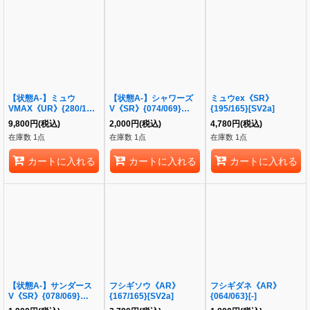
【状態A-】ミュウ
【状態A-】シャワーズ
ミュウex《SR》
VMAX《UR》{280/184}
V《SR》{074/069}
{195/165}[SV2a]
[S8b]
[S6a]
9,800
円
(税込)
2,000
円
(税込)
4,780
円
(税込)
在庫数 1点
在庫数 1点
在庫数 1点
カートに入れる
カートに入れる
カートに入れる
【状態A-】サンダース
フシギソウ《AR》
フシギダネ《AR》
V《SR》{078/069}
{167/165}[SV2a]
{064/063}[-]
[S6a]