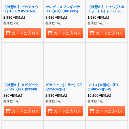
【状態A-】ピカチュウ
セレビィ＆フシギバナ
【状態A-】ミュウ(25th
C [TEF EN 051/162]
GX《RR》{001/095}
ミラー)《-》{002/028}
《-》{051/162}[-]
[sm9]
[S8a]
2,980
円
(税込)
3,980
円
(税込)
1,980
円
(税込)
在庫数 2点
在庫数 3点
在庫数 5点
カートに入れる
カートに入れる
カートに入れる
【状態A-】メガダーク
ピカチュウ(ミラー)《-》
マリィ(未開封)《P》
ライex《sr》{099/081}
{225/742}[-]
{140/S-P}[S-P]
[M5]
880
円
(税込)
2,980
円
(税込)
10,200
円
(税込)
在庫数 1点
在庫数 1点
在庫数 1点
カートに入れる
カートに入れる
カートに入れる