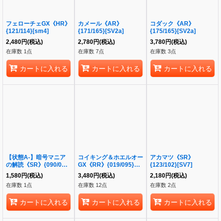
フェローチェGX《HR》
カメール《AR》
コダック《AR》
{121/114}[sm4]
{171/165}[SV2a]
{175/165}[SV2a]
2,480
円
(税込)
2,780
円
(税込)
3,780
円
(税込)
在庫数 1点
在庫数 7点
在庫数 3点
カートに入れる
カートに入れる
カートに入れる
【状態A-】暗号マニア
コイキング＆ホエルオー
アカマツ《SR》
の解読《SR》{090/071}
GX《RR》{019/095}
{123/102}[SV7]
[-]
[sm9]
1,580
円
(税込)
3,480
円
(税込)
2,180
円
(税込)
在庫数 1点
在庫数 12点
在庫数 2点
カートに入れる
カートに入れる
カートに入れる