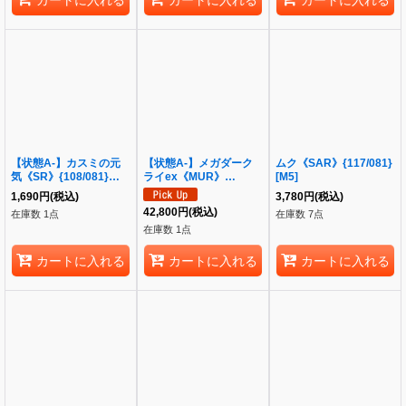
【状態A-】カスミの元
【状態A-】メガダーク
ムク《SAR》{117/081}
気《SR》{108/081}
ライex《MUR》
[M5]
[M5]
{118/081}[M5]
1,690
円
(税込)
3,780
円
(税込)
42,800
円
(税込)
在庫数 1点
在庫数 7点
在庫数 1点
カートに入れる
カートに入れる
カートに入れる