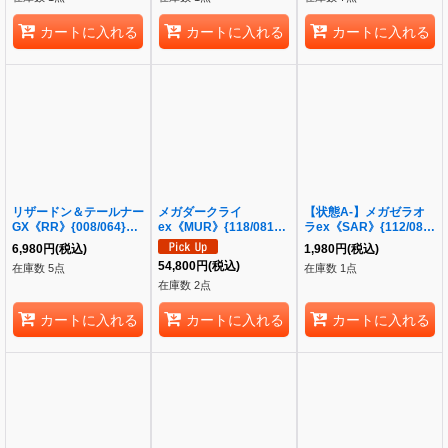
カートに入れる
カートに入れる
カートに入れる
リザードン＆テールナー
メガダークライ
【状態A-】メガゼラオ
GX《RR》{008/064}
ex《MUR》{118/081}
ラex《SAR》{112/081}
[sm11a]
[M5]
[M5]
6,980
円
(税込)
1,980
円
(税込)
54,800
円
(税込)
在庫数 5点
在庫数 1点
在庫数 2点
カートに入れる
カートに入れる
カートに入れる