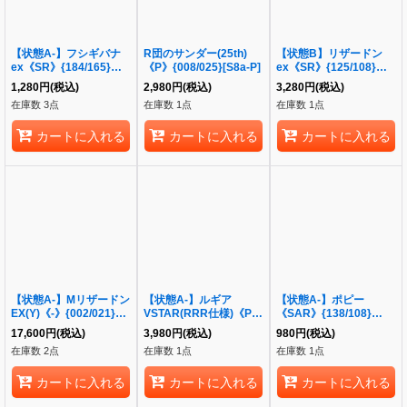
【状態A-】フシギバナ
R団のサンダー(25th)
【状態B】リザードン
ex《SR》{184/165}
《P》{008/025}[S8a-P]
ex《SR》{125/108}
[SV2a]
[SV3]
1,280
円
(税込)
2,980
円
(税込)
3,280
円
(税込)
在庫数 3点
在庫数 1点
在庫数 1点
カートに入れる
カートに入れる
カートに入れる
【状態A-】Mリザードン
【状態A-】ルギア
【状態A-】ポピー
EX(Y)《-》{002/021}
VSTAR(RRR仕様)《P》
《SAR》{138/108}
[XY]
{325/S-P}[S-P]
[SV3]
17,600
円
(税込)
3,980
円
(税込)
980
円
(税込)
在庫数 2点
在庫数 1点
在庫数 1点
カートに入れる
カートに入れる
カートに入れる