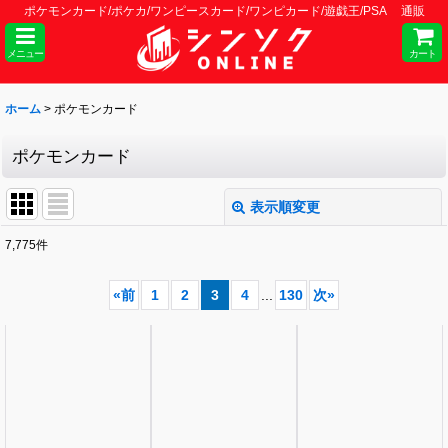
ポケモンカード/ポケカ/ワンピースカード/ワンピカード/遊戯王/PSA 通販
メニュー
カート
ホーム
>
ポケモンカード
ポケモンカード
表示順変更
閉じる
7,775
件
サブカテゴリ
:
«
前
1
2
3
4
...
130
次
»
表示数
:
並び順
:
絞り込む