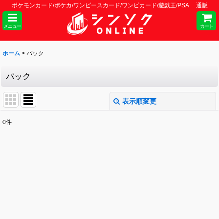
ポケモンカード/ポケカ/ワンピースカード/ワンピカード/遊戯王/PSA 通販
メニュー
カート
ホーム
>
パック
パック
表示順変更
閉じる
0
件
表示数
:
並び順
:
絞り込む