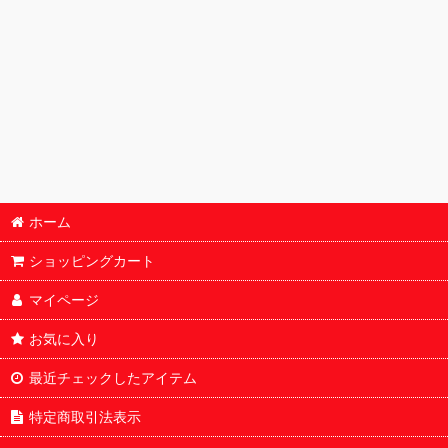
遊戯王
BOX
ドラゴンボールカード
鑑定済
LABUBU
パック単体販売
ヴァイスシュヴァルツ
オリパ
その他
サプライ
ホーム
福袋
ショッピングカート
マイページ
お気に入り
最近チェックしたアイテム
特定商取引法表示