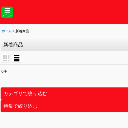
メニュー
ホーム
>
新着商品
新着商品
0
件
表示数
:
並び順
:
カテゴリで絞り込む
特集で絞り込む
ポケモンカード
ワンピースカード
未開封カートン