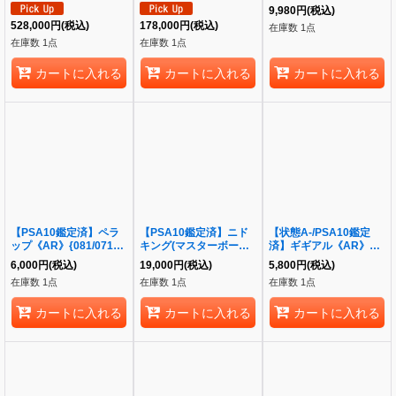
{046/P}[その他]
《SR》{076/070}[その
9,980
円
(税込)
他]
528,000
円
(税込)
178,000
円
(税込)
在庫数 1点
在庫数 1点
在庫数 1点
カートに入れる
カートに入れる
カートに入れる
【PSA10鑑定済】ペラ
【PSA10鑑定済】ニド
【状態A-/PSA10鑑定
ップ《AR》{081/071}
キング(マスターボール)
済】ギギアル《AR》
[-]
《R》{034/165}[-]
{147/086}[-]
6,000
円
(税込)
19,000
円
(税込)
5,800
円
(税込)
在庫数 1点
在庫数 1点
在庫数 1点
カートに入れる
カートに入れる
カートに入れる