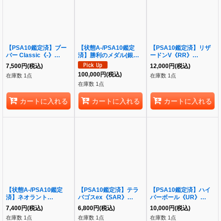
【PSA10鑑定済】ブー
【状態A-/PSA10鑑定
【PSA10鑑定済】リザ
バー Classic《-》
済】勝利のメダル(銀
ードンV《RR》
{006/032}[-]
2006/ピカチュウ)《P》
{014/100}[-]
7,500
円
(税込)
12,000
円
(税込)
{-}[その他]
100,000
円
(税込)
在庫数 1点
在庫数 1点
在庫数 1点
カートに入れる
カートに入れる
カートに入れる
【状態A-/PSA10鑑定
【PSA10鑑定済】テラ
【PSA10鑑定済】ハイ
済】ネオラント
パゴスex《SAR》
パーボール《UR》
V《SAR》{216/172}[そ
{226/187}[-]
{126/100}[その他]
7,400
円
(税込)
6,800
円
(税込)
10,000
円
(税込)
の他]
在庫数 1点
在庫数 1点
在庫数 1点