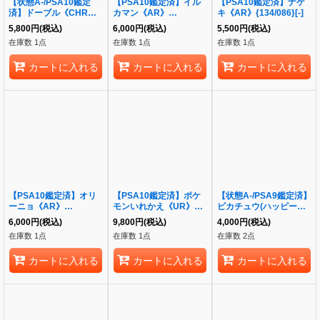
【状態A-/PSA10鑑定
【PSA10鑑定済】イル
【PSA10鑑定済】ナゲ
済】ドーブル《CHR》
カマン《AR》
キ《AR》{134/086}[-]
{073/068}[-]
{339/190}[-]
5,800
円
(税込)
6,000
円
(税込)
5,500
円
(税込)
在庫数 1点
在庫数 1点
在庫数 1点
カートに入れる
カートに入れる
カートに入れる
【PSA10鑑定済】オリ
【PSA10鑑定済】ポケ
【状態A-/PSA9鑑定済】
ーニョ《AR》
モンいれかえ《UR》
ピカチュウ(ハッピーセ
{079/078}[-]
{209/165}[-]
ットプロモ)《-》
6,000
円
(税込)
9,800
円
(税込)
4,000
円
(税込)
{020/M-P}[-]
在庫数 1点
在庫数 1点
在庫数 2点
カートに入れる
カートに入れる
カートに入れる