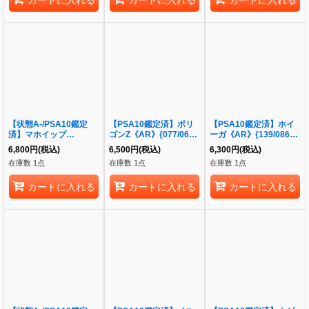
【状態A-/PSA10鑑定
【PSA10鑑定済】ポリ
【PSA10鑑定済】ホイ
済】マホイップ
ゴンZ《AR》{077/066}
ーガ《AR》{139/086}
《CHR》{201/184}[-]
[-]
[-]
6,800
円
(税込)
6,500
円
(税込)
6,300
円
(税込)
在庫数 1点
在庫数 1点
在庫数 1点
カートに入れる
カートに入れる
カートに入れる