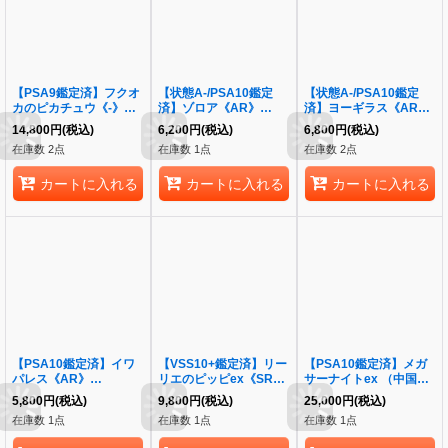
【PSA9鑑定済】フクオ
【状態A-/PSA10鑑定
【状態A-/PSA10鑑定
カのピカチュウ《-》
済】ゾロア《AR》
済】ヨーギラス《AR》
{289/SV-P}[-]
{072/064}[-]
{114/108}[-]
14,800
円
(税込)
6,200
円
(税込)
6,800
円
(税込)
在庫数 2点
在庫数 1点
在庫数 2点
カートに入れる
カートに入れる
カートに入れる
【PSA10鑑定済】イワ
【VSS10+鑑定済】リー
【PSA10鑑定済】メガ
パレス《AR》
リエのピッピex《SR》
サーナイトex （中国語
{067/063}[-]
{115/100}[-]
箔押しエラー）《MA》
5,800
円
(税込)
9,800
円
(税込)
25,000
円
(税込)
{226/193}[-]
在庫数 1点
在庫数 1点
在庫数 1点