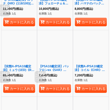
ナ《HR》{118/100}[そ
済】フェローチェ＆マッ
済】ハマナのバックアッ
の他]
シブーンGX《RR》
プ《SR》{116/100}[そ
11,000
円
(税込)
10,800
円
(税込)
8,800
円
(税込)
{001/173}[-]
の他]
在庫数 1点
在庫数 1点
在庫数 1点
カートに入れる
カートに入れる
カートに入れる
【状態A-/PSA10鑑定
【PSA10鑑定済】バッ
【状態A-/PSA10鑑定
済】ミュウ (1ED)《R》
フロンex《SAR》
済】コイル《CHR》
{027/078}[-]
{172/086}[-]
{055/049}[その他]
65,000
円
(税込)
7,400
円
(税込)
7,200
円
(税込)
在庫数 1点
在庫数 1点
在庫数 1点
カートに入れる
カートに入れる
カートに入れる