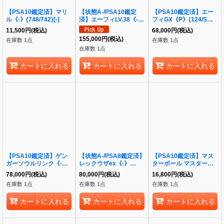
【PSA10鑑定済】マリ
【状態A-/PSA10鑑定
【PSA10鑑定済】エー
ル《-》{748/742}[-]
済】エーフィLV.38《-》
フィGX《P》{124/SM-
{旧裏}[その他]
P}[その他]
11,500
円
(税込)
68,000
円
(税込)
155,000
円
(税込)
在庫数 1点
在庫数 1点
在庫数 1点
カートに入れる
カートに入れる
カートに入れる
【PSA10鑑定済】ゲン
【状態A-/PSA8鑑定済】
【PSA10鑑定済】マス
ガーソウルリンク《-》
レックウザex《-》
ターボール マスターボ
{055/XY-P}[-]
{047/054}[-]
ール《-》{030/086}[-]
78,000
円
(税込)
80,000
円
(税込)
16,800
円
(税込)
在庫数 1点
在庫数 1点
在庫数 1点
カートに入れる
カートに入れる
カートに入れる