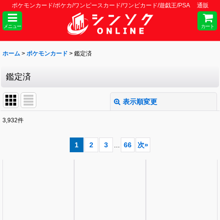
ポケモンカード/ポケカ/ワンピースカード/ワンピカード/遊戯王/PSA 通販
メニュー
カート
ホーム
>
ポケモンカード
>
鑑定済
鑑定済
表示順変更
閉じる
3,932
件
表示数
:
1
2
3
...
66
次
»
並び順
:
絞り込む