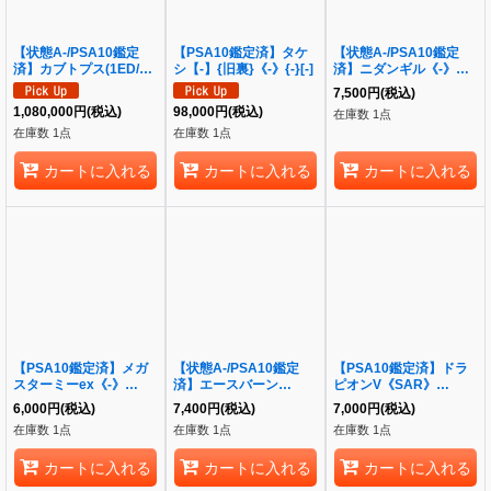
【状態A-/PSA10鑑定
【PSA10鑑定済】タケ
【状態A-/PSA10鑑定
済】カブトプス(1ED/ク
シ【-】{旧裏}《-》{-}[-]
済】ニダンギル《-》
リスタルタイプ)《-》
{091/080}[-]
7,500
円
(税込)
{090/088}[-]
1,080,000
円
(税込)
98,000
円
(税込)
在庫数 1点
在庫数 1点
在庫数 1点
カートに入れる
カートに入れる
カートに入れる
【PSA10鑑定済】メガ
【状態A-/PSA10鑑定
【PSA10鑑定済】ドラ
スターミーex《-》
済】エースバーン
ピオンV《SAR》
{095/080}[-]
ex《-》{116/102}[-]
{227/172}[その他]
6,000
円
(税込)
7,400
円
(税込)
7,000
円
(税込)
在庫数 1点
在庫数 1点
在庫数 1点
カートに入れる
カートに入れる
カートに入れる