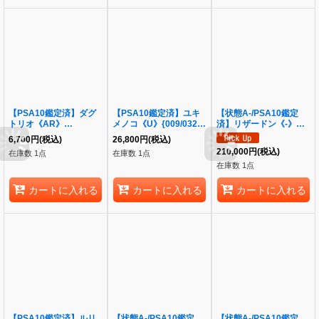
【PSA10鑑定済】ダグ
【PSA10鑑定済】ユキ
【状態A-/PSA10鑑定
トリオ《AR》
メノコ《U》{009/032}
済】リザードン《-》
{116/106}[-]
[その他]
{075/XY-P}[-]
6,700
円
(税込)
26,800
円
(税込)
210,000
円
(税込)
在庫数 1点
在庫数 1点
在庫数 1点
カートに入れる
カートに入れる
カートに入れる
【PSA10鑑定済】ルリ
【状態A-/PSA10鑑定
【状態A-/PSA10鑑定