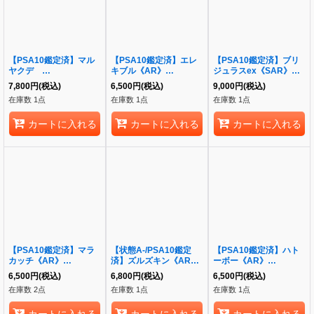
【PSA10鑑定済】マル
【PSA10鑑定済】エレ
【PSA10鑑定済】ブリ
ヤクデ
キブル《AR》
ジュラスex《SAR》
VMAX《CSR》
{180/172}[その他]
{088/064}[-]
7,800
円
(税込)
6,500
円
(税込)
9,000
円
(税込)
{219/184}[-]
在庫数 1点
在庫数 1点
在庫数 1点
カートに入れる
カートに入れる
カートに入れる
【PSA10鑑定済】マラ
【状態A-/PSA10鑑定
【PSA10鑑定済】ハト
カッチ《AR》
済】ズルズキン《AR》
ーボー《AR》
{093/086}[-]
{137/086}[-]
{154/086}[-]
6,500
円
(税込)
6,800
円
(税込)
6,500
円
(税込)
在庫数 2点
在庫数 1点
在庫数 1点
カートに入れる
カートに入れる
カートに入れる