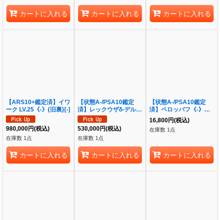
カートに入れる
カートに入れる
カートに入れる
【ARS10+鑑定済】イワ
【状態A-/PSA10鑑定
【状態A-/PSA10鑑定
ーク LV.25《-》{旧裏}[-]
済】レックウザδ-デルタ
済】ペロッパフ《-》
種(1ED)《-》{043/086}
{023/032}[-]
16,800
円
(税込)
[その他]
980,000
円
(税込)
530,000
円
(税込)
在庫数 1点
在庫数 1点
在庫数 1点
カートに入れる
カートに入れる
カートに入れる