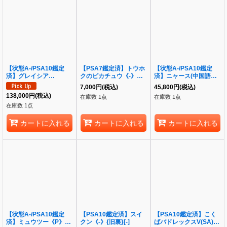
【状態A-/PSA10鑑定
【PSA7鑑定済】トウホ
【状態A-/PSA10鑑定
済】グレイシア
クのピカチュウ《-》
済】ニャース(中国語版)
EX《SR》{079/078}[そ
{260/SV-P}[-]
【AR】{0207/07}《-》
7,000
円
(税込)
45,800
円
(税込)
の他]
{0207/07}[-]
138,000
円
(税込)
在庫数 1点
在庫数 1点
在庫数 1点
カートに入れる
カートに入れる
カートに入れる
【状態A-/PSA10鑑定
【PSA10鑑定済】スイ
【PSA10鑑定済】こく
済】ミュウツー《P》
クン《-》{旧裏}[-]
ばバドレックスV(SA)