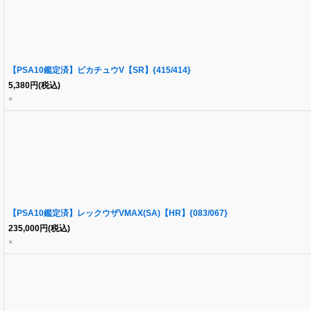
【PSA10鑑定済】ピカチュウV【SR】{415/414}
5,380
円
(税込)
×
【PSA10鑑定済】レックウザVMAX(SA)【HR】{083/067}
235,000
円
(税込)
×