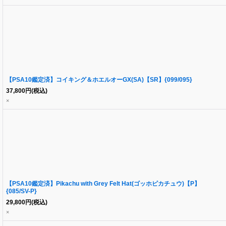
【PSA10鑑定済】コイキング＆ホエルオーGX(SA)【SR】{099/095}
37,800
円
(税込)
×
【PSA10鑑定済】Pikachu with Grey Felt Hat(ゴッホピカチュウ)【P】
{085/SV-P}
29,800
円
(税込)
×