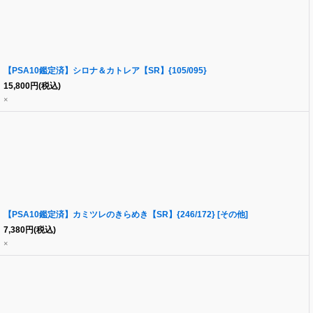
【PSA10鑑定済】シロナ＆カトレア【SR】{105/095}
15,800
円
(税込)
×
【PSA10鑑定済】カミツレのきらめき【SR】{246/172} [その他]
7,380
円
(税込)
×