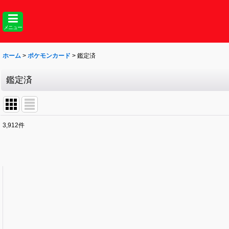
メニュー
ホーム
>
ポケモンカード
>
鑑定済
鑑定済
3,912
件
表示数
:
並び順
: