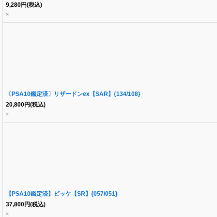
9,280
円
(税込)
×
〔PSA10鑑定済〕リザードンex【SAR】{134/108}
20,800
円
(税込)
×
【PSA10鑑定済】ビッケ【SR】{057/051}
37,800
円
(税込)
×