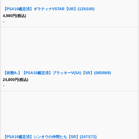
【PSA10鑑定済】ギラティナVSTAR【UR】{125/100}
4,980
円
(税込)
×
【状態A-】【PSA10鑑定済】ブラッキーV(SA)【SR】{085/069}
24,800
円
(税込)
×
【PSA10鑑定済】シンオウの仲間たち【SR】{247/172}