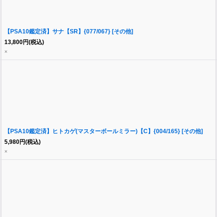
【PSA10鑑定済】サナ【SR】{077/067} [その他]
13,800
円
(税込)
×
【PSA10鑑定済】ヒトカゲ(マスターボールミラー)【C】{004/165} [その他]
5,980
円
(税込)
×