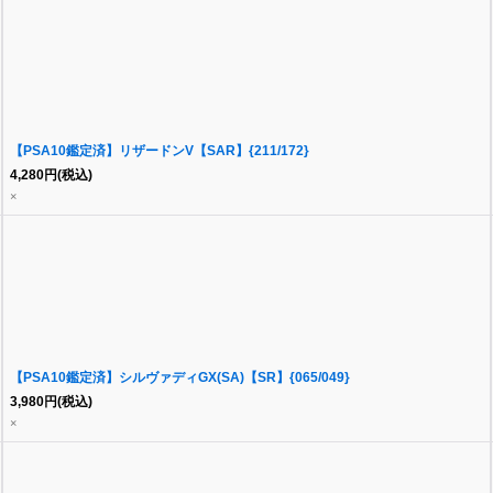
【PSA10鑑定済】リザードンV【SAR】{211/172}
4,280
円
(税込)
×
【PSA10鑑定済】シルヴァディGX(SA)【SR】{065/049}
3,980
円
(税込)
×