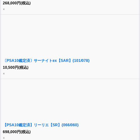
268,000
円
(税込)
×
〔PSA10鑑定済〕サーナイトex【SAR】{101/078}
10,500
円
(税込)
×
【PSA10鑑定済】リーリエ【SR】{066/060}
698,000
円
(税込)
×