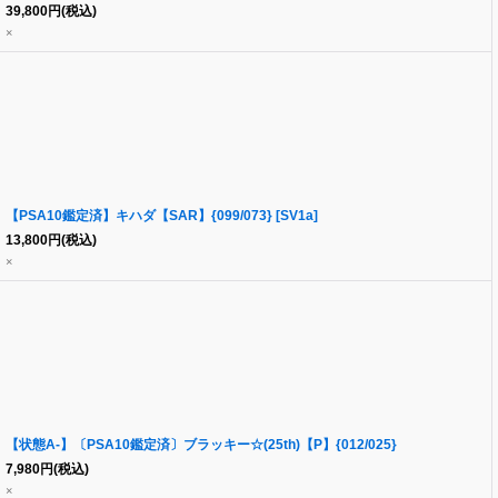
39,800
円
(税込)
×
【PSA10鑑定済】キハダ【SAR】{099/073} [SV1a]
13,800
円
(税込)
×
【状態A-】〔PSA10鑑定済〕ブラッキー☆(25th)【P】{012/025}
7,980
円
(税込)
×