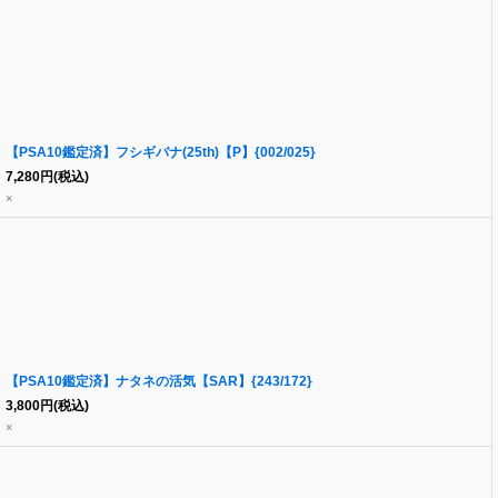
【PSA10鑑定済】フシギバナ(25th)【P】{002/025}
7,280
円
(税込)
×
【PSA10鑑定済】ナタネの活気【SAR】{243/172}
3,800
円
(税込)
×