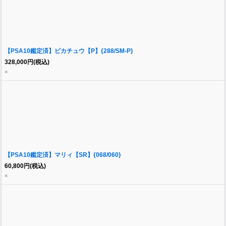
【PSA10鑑定済】ピカチュウ【P】{288/SM-P}
328,000
円
(税込)
×
【PSA10鑑定済】マリィ【SR】{068/060}
60,800
円
(税込)
×