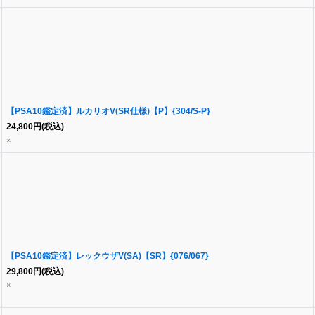
【PSA10鑑定済】ルカリオV(SR仕様)【P】{304/S-P}
24,800
円
(税込)
×
【PSA10鑑定済】レックウザV(SA)【SR】{076/067}
29,800
円
(税込)
×