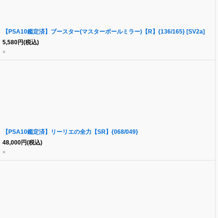
【PSA10鑑定済】ブースター(マスターボールミラー)【R】{136/165} [SV2a]
5,580
円
(税込)
×
【PSA10鑑定済】リーリエの全力【SR】{068/049}
48,000
円
(税込)
×