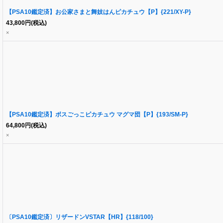
【PSA10鑑定済】お公家さまと舞妓はんピカチュウ【P】{221/XY-P}
43,800
円
(税込)
×
【PSA10鑑定済】ボスごっこピカチュウ マグマ団【P】{193/SM-P}
64,800
円
(税込)
×
〔PSA10鑑定済〕リザードンVSTAR【HR】{118/100}