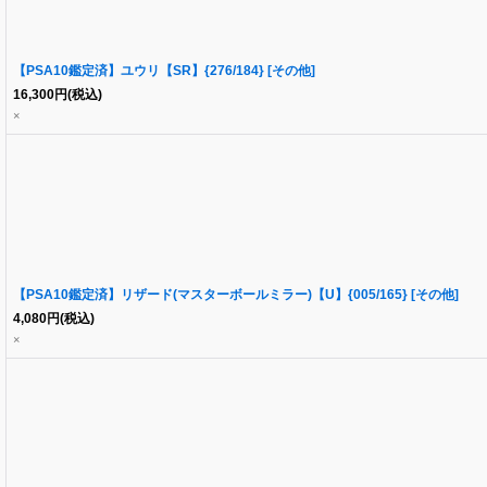
【PSA10鑑定済】ユウリ【SR】{276/184} [その他]
16,300
円
(税込)
×
【PSA10鑑定済】リザード(マスターボールミラー)【U】{005/165} [その他]
4,080
円
(税込)
×