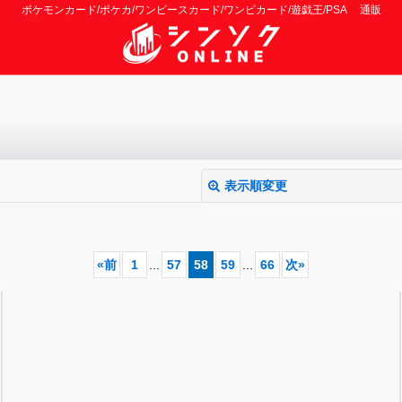
ポケモンカード/ポケカ/ワンピースカード/ワンピカード/遊戯王/PSA 通販
表示順変更
«
前
1
...
57
58
59
...
66
次
»
絞り込む