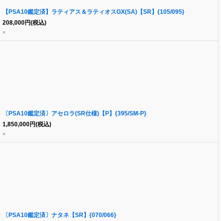
【PSA10鑑定済】ラティアス＆ラティオスGX(SA)【SR】{105/095}
208,000
円
(税込)
×
〔PSA10鑑定済〕アセロラ(SR仕様)【P】{395/SM-P}
1,850,000
円
(税込)
×
〔PSA10鑑定済〕ナタネ【SR】{070/066}