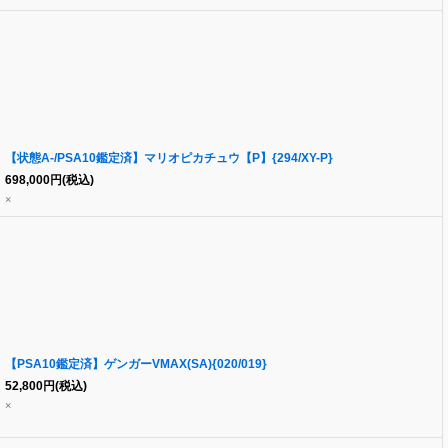
【状態A-/PSA10鑑定済】マリオピカチュウ【P】{294/XY-P}
698,000
円
(税込)
×
【PSA10鑑定済】ゲンガーVMAX(SA){020/019}
52,800
円
(税込)
×