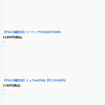
【PSA10鑑定済】リーフィアV(SA){071/069}
12,800
円
(税込)
×
【PSA10鑑定済】ミュウex(25th)【P】{014/025}
3,780
円
(税込)
×