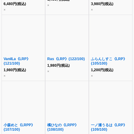
6,480
円
(税込)
3,980
円
(税込)
×
×
×
VanilLa《LRP》
Ras《LRP》{122/100}
ふらんしすこ《LRP》
{121/100}
{105/100}
1,980
円
(税込)
1,980
円
(税込)
1,200
円
(税込)
×
×
×
小森めと《LRPP》
橘ひなの《LRPP》
一ノ瀬うるは《LRP》
{107/100}
{108/100}
{109/100}