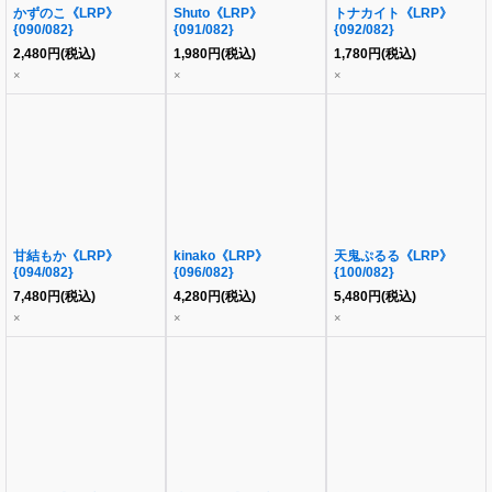
かずのこ《LRP》
Shuto《LRP》
トナカイト《LRP》
{090/082}
{091/082}
{092/082}
2,480
円
(税込)
1,980
円
(税込)
1,780
円
(税込)
×
×
×
甘結もか《LRP》
kinako《LRP》
天鬼ぷるる《LRP》
{094/082}
{096/082}
{100/082}
7,480
円
(税込)
4,280
円
(税込)
5,480
円
(税込)
×
×
×