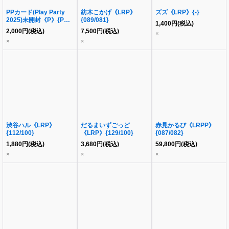
PPカード(Play Party
紡木こかげ《LRP》
ズズ《LRP》{-}
2025)未開封《P》{PR-
{089/081}
1,400
円
(税込)
019}
2,000
円
(税込)
7,500
円
(税込)
×
×
×
渋谷ハル《LRP》
だるまいずごっど
赤見かるび《LRPP》
{112/100}
《LRP》{129/100}
{087/082}
1,880
円
(税込)
3,680
円
(税込)
59,800
円
(税込)
×
×
×