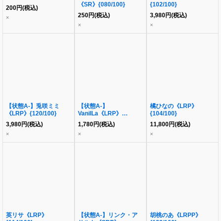
《SR》{080/100}
{102/100}
200
円
(税込)
250
円
(税込)
3,980
円
(税込)
×
×
×
【状態A-】兎咲ミミ
【状態A-】
橘ひなの《LRP》
《LRP》{120/100}
VanilLa《LRP》
{104/100}
{121/100}
3,980
円
(税込)
1,780
円
(税込)
11,800
円
(税込)
×
×
×
英リサ《LRP》
【状態A-】リンク・ア
胡桃のあ《LRPP》