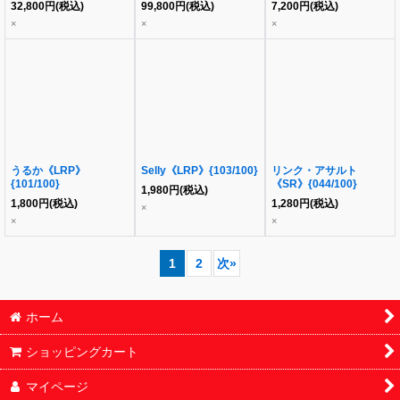
32,800
円
(税込)
99,800
円
(税込)
7,200
円
(税込)
×
×
×
うるか《LRP》
Selly《LRP》{103/100}
リンク・アサルト
{101/100}
《SR》{044/100}
1,980
円
(税込)
1,800
円
(税込)
1,280
円
(税込)
×
×
×
1
2
次
»
ホーム
ショッピングカート
マイページ