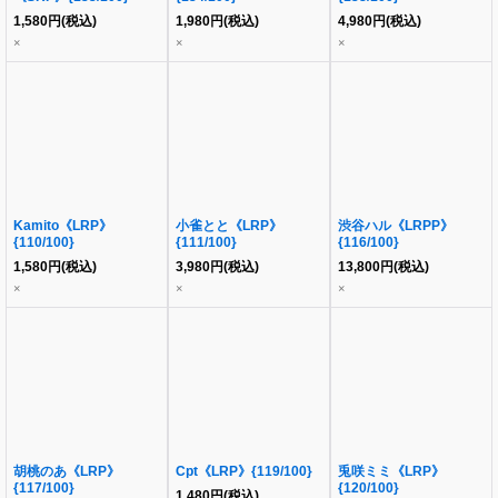
1,580
円
(税込)
1,980
円
(税込)
4,980
円
(税込)
×
×
×
Kamito《LRP》
小雀とと《LRP》
渋谷ハル《LRPP》
{110/100}
{111/100}
{116/100}
1,580
円
(税込)
3,980
円
(税込)
13,800
円
(税込)
×
×
×
胡桃のあ《LRP》
Cpt《LRP》{119/100}
兎咲ミミ《LRP》
{117/100}
{120/100}
1,480
円
(税込)