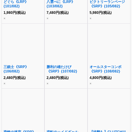
どぐら《LRP》
八雲べに《LRP》
ビクトリーランページ
{101/082}
{103/082}
《SRP》{105/082}
1,980
円
(税込)
7,480
円
(税込)
5,980
円
(税込)
×
×
×
三銃士《SRP》
勝利の雄たけび
オールスターコンボ
{106/082}
《SRP》{107/082}
《SRP》{108/082}
2,480
円
(税込)
2,480
円
(税込)
4,800
円
(税込)
×
×
×