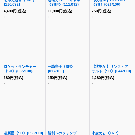
恐怖の迷宮《SRP》
逆転のハイドギャル
【状態A-】CLUTCH!!!
{110/082}
《SRP》{111/082}
《SR》{026/100}
4,480
円
(税込)
11,800
円
(税込)
250
円
(税込)
×
×
×
ロケットランチャー
一騎当千《SR》
【状態A-】リンク・ア
《SR》{035/100}
{017/100}
サルト《SR》{044/100}
380
円
(税込)
150
円
(税込)
1,280
円
(税込)
×
×
×
超新星《SR》{053/100}
勝利へのジャンプ
小森めと《LRP》