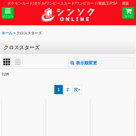
ポケモンカード/ポケカ/ワンピースカード/ワンピカード/遊戯王/PSA 通販
メニュー
カート
ホーム
>
クロススターズ
クロススターズ
表示順変更
閉じる
72
件
サブカテゴリ
:
1
2
次
»
表示数
:
並び順
:
絞り込む