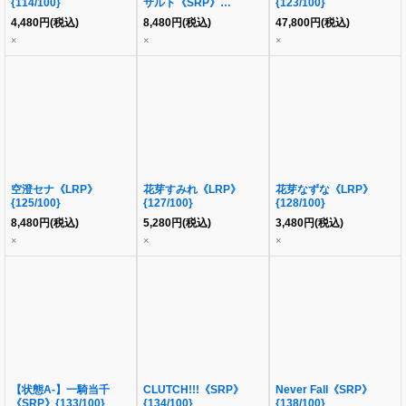
{114/100}
サルト《SRP》
{123/100}
{136/100}
4,480
円
(税込)
8,480
円
(税込)
47,800
円
(税込)
×
×
×
空澄セナ《LRP》
花芽すみれ《LRP》
花芽なずな《LRP》
{125/100}
{127/100}
{128/100}
8,480
円
(税込)
5,280
円
(税込)
3,480
円
(税込)
×
×
×
【状態A-】一騎当千
CLUTCH!!!《SRP》
Never Fall《SRP》
《SRP》{133/100}
{134/100}
{138/100}