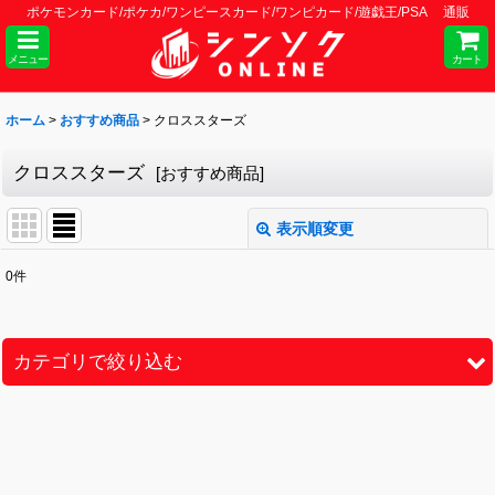
ポケモンカード/ポケカ/ワンピースカード/ワンピカード/遊戯王/PSA 通販
メニュー
カート
ホーム
>
おすすめ商品
>
クロススターズ
クロススターズ
[
おすすめ商品
]
表示順変更
閉じる
0
件
サブカテゴリ
:
表示数
:
カテゴリで絞り込む
並び順
:
シングル
BOX・カートン
絞り込む