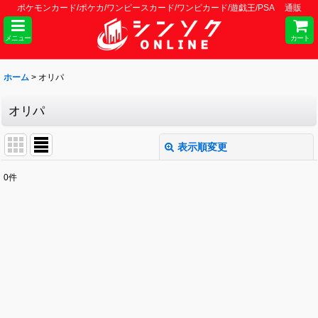
ポケモンカード/ポケカ/ワンピースカード/ワンピカード/遊戯王/PSA 通販
メニュー
カート
ホーム
>
オリパ
オリパ
表示順変更
閉じる
0
件
表示数
:
並び順
:
絞り込む