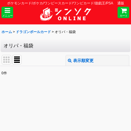
ポケモンカード/ポケカ/ワンピースカード/ワンピカード/遊戯王/PSA 通販
メニュー
カート
ホーム
>
ドラゴンボールカード
>
オリパ・福袋
オリパ・福袋
表示順変更
閉じる
0
件
表示数
:
並び順
:
絞り込む