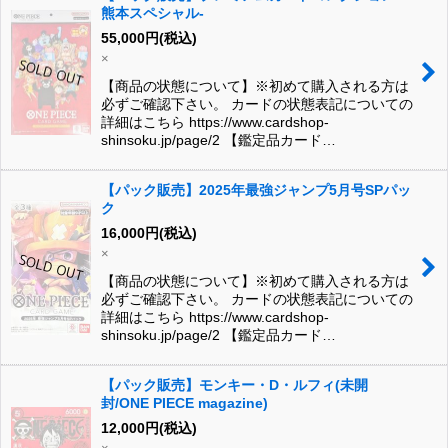
熊本スペシャル-
55,000
円
(税込)
×
【商品の状態について】※初めて購入される方は
必ずご確認下さい。 カードの状態表記についての
詳細はこちら https://www.cardshop-
shinsoku.jp/page/2 【鑑定品カード…
【パック販売】2025年最強ジャンプ5月号SPパッ
ク
16,000
円
(税込)
×
【商品の状態について】※初めて購入される方は
必ずご確認下さい。 カードの状態表記についての
詳細はこちら https://www.cardshop-
shinsoku.jp/page/2 【鑑定品カード…
【パック販売】モンキー・D・ルフィ(未開
封/ONE PIECE magazine)
12,000
円
(税込)