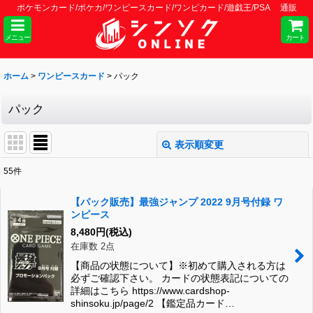
ポケモンカード/ポケカ/ワンピースカード/ワンピカード/遊戯王/PSA 通販
メニュー
カート
ホーム
>
ワンピースカード
>
パック
パック
表示順変更
閉じる
55
件
表示数
:
【パック販売】最強ジャンプ 2022 9月号付録 ワ
ンピース
並び順
:
8,480
円
(税込)
在庫数 2点
絞り込む
【商品の状態について】※初めて購入される方は
必ずご確認下さい。 カードの状態表記についての
詳細はこちら https://www.cardshop-
shinsoku.jp/page/2 【鑑定品カード…