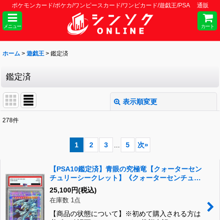
ポケモンカード/ポケカ/ワンピースカード/ワンピカード/遊戯王/PSA 通販
メニュー
カート
ホーム
>
遊戯王
>
鑑定済
鑑定済
表示順変更
閉じる
278
件
表示数
:
1
2
3
...
5
次
»
並び順
:
【PSA10鑑定済】青眼の究極竜【クォーターセン
チュリーシークレット】《クォーターセンチュリ
絞り込む
ーシークレット》{TDPP-JP018}
25,100
円
(税込)
在庫数 1点
【商品の状態について】※初めて購入される方は