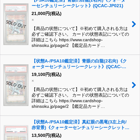
【PSA10鑑定済】青眼の白龍(2右向)《クォータ
ーセンチュリーシークレット》{QCAC-JP021}
21,000
円
(税込)
×
【商品の状態について】※初めて購入される方は
必ずご確認下さい。 カードの状態表記についての
詳細はこちら https://www.cardshop-
shinsoku.jp/page/2 【鑑定品カード…
【状態A-/PSA10鑑定済】青眼の白龍(2右向)《ク
ォーターセンチュリーシークレット》{QCAC-
JP021}
19,100
円
(税込)
×
【商品の状態について】※初めて購入される方は
必ずご確認下さい。 カードの状態表記についての
詳細はこちら https://www.cardshop-
shinsoku.jp/page/2 【鑑定品カード…
【状態A-/PSA10鑑定済】真紅眼の黒竜(3左上向/
赤背景)《クォーターセンチュリーシークレット》
{QCAC-JP022}
13,500
円
(税込)