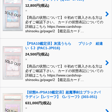
12,800
円
(税込)
×
【商品の状態について】※初めて購入される方は
必ずご確認下さい。 カードの状態表記についての
詳細はこちら https://www.cardshop-
shinsoku.jp/page/2 【鑑定品カード…
【PSA10鑑定済】灰流うらら プリシク 絵違
い《-》{PAC1-JP016}
24,500
円
(税込)
×
【商品の状態について】※初めて購入される方は
必ずご確認下さい。 カードの状態表記についての
詳細はこちら https://www.cardshop-
shinsoku.jp/page/2 【鑑定品カード…
【状態A-/PSA10鑑定済】超魔導剣士ブラックパ
ラディン【レリーフ】《レリーフ》{303-051}
631,000
円
(税込)
×