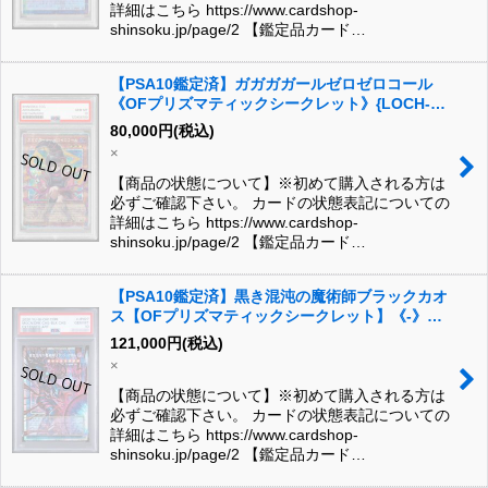
詳細はこちら https://www.cardshop-
shinsoku.jp/page/2 【鑑定品カード…
【PSA10鑑定済】ガガガガールゼロゼロコール
《OFプリズマティックシークレット》{LOCH-
JP012}
80,000
円
(税込)
×
【商品の状態について】※初めて購入される方は
必ずご確認下さい。 カードの状態表記についての
詳細はこちら https://www.cardshop-
shinsoku.jp/page/2 【鑑定品カード…
【PSA10鑑定済】黒き混沌の魔術師ブラックカオ
ス【OFプリズマティックシークレット】《-》
{CORI-JP027}
121,000
円
(税込)
×
【商品の状態について】※初めて購入される方は
必ずご確認下さい。 カードの状態表記についての
詳細はこちら https://www.cardshop-
shinsoku.jp/page/2 【鑑定品カード…