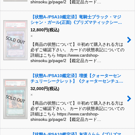
shinsoku.jp/page/2 【鑑定品カード…
【状態A-/PSA10鑑定済】竜騎士ブラック・マジ
シャン・ガール(正面)《プリズマティックシーク
レット》{PAC1-JP023}
12,800
円
(税込)
×
【商品の状態について】※初めて購入される方は
必ずご確認下さい。 カードの状態表記についての
詳細はこちら https://www.cardshop-
shinsoku.jp/page/2 【鑑定品カード…
【状態A-/PSA10鑑定済】増援【クォーターセン
チュリーシークレット】《クォーターセンチュリ
ー》{ART1-JP001}
32,000
円
(税込)
×
【商品の状態について】※初めて購入される方は
必ずご確認下さい。 カードの状態表記についての
詳細はこちら https://www.cardshop-
shinsoku.jp/page/2 【鑑定品カード…
【状態A-/PSA10鑑定済】灰流うらら《プリズマ