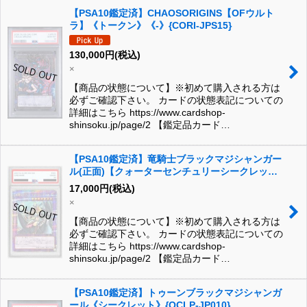
【PSA10鑑定済】CHAOSORIGINS【OFウルト
ラ】《トークン》《-》{CORI-JPS15}
130,000
円
(税込)
×
【商品の状態について】※初めて購入される方は
必ずご確認下さい。 カードの状態表記についての
詳細はこちら https://www.cardshop-
shinsoku.jp/page/2 【鑑定品カード…
【PSA10鑑定済】竜騎士ブラックマジシャンガー
ル(正面)【クォーターセンチュリーシークレッ
ト】《クォーターセンチュリーシークレット》
17,000
円
(税込)
{QCAC-JP020}
×
【商品の状態について】※初めて購入される方は
必ずご確認下さい。 カードの状態表記についての
詳細はこちら https://www.cardshop-
shinsoku.jp/page/2 【鑑定品カード…
【PSA10鑑定済】トゥーンブラックマジシャンガ
ール《シークレット》{QCLP-JP010}