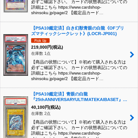
必ずご確認下さい。 カードの状態表記についての
詳細はこちら https://www.cardshop-
shinsoku.jp/page/2 【鑑定品カード…
【PSA10鑑定済】白き幻獣青眼の白龍《OFプリ
ズマティックシークレット》{LOCR-JP001}
219,000
円
(税込)
在庫数 1点
【商品の状態について】※初めて購入される方は
必ずご確認下さい。 カードの状態表記についての
詳細はこちら https://www.cardshop-
shinsoku.jp/page/2 【鑑定品カード…
【PSA10鑑定済】青眼の白龍
『25thANNIVERSARYULTIMATEKAIBASET』
《シークレット》
40,100
円
(税込)
{25thANNIVERSARYULTIMATEKAIBASET}
在庫数 2点
【商品の状態について】※初めて購入される方は
必ずご確認下さい。 カードの状態表記についての
詳細はこちら https://www.cardshop-