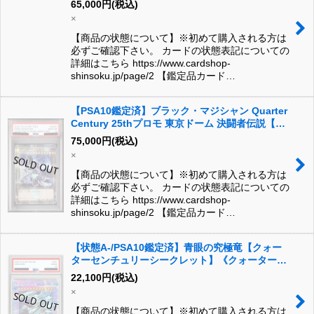
65,000
円
(税込)
EN004}
×
【商品の状態について】※初めて購入される方は
必ずご確認下さい。 カードの状態表記についての
詳細はこちら https://www.cardshop-
shinsoku.jp/page/2 【鑑定品カード…
【PSA10鑑定済】ブラック・マジシャン Quarter
Century 25thプロモ 東京ドーム 決闘者伝説【ク
ォーターセンチュリーシークレット】《Tokyo
75,000
円
(税込)
Dome Green Ver.》{-}
×
【商品の状態について】※初めて購入される方は
必ずご確認下さい。 カードの状態表記についての
詳細はこちら https://www.cardshop-
shinsoku.jp/page/2 【鑑定品カード…
【状態A-/PSA10鑑定済】青眼の究極竜【クォー
ターセンチュリーシークレット】《クォーターセ
ンチュリーシークレット》{TDPP-JP018}
22,100
円
(税込)
×
【商品の状態について】※初めて購入される方は