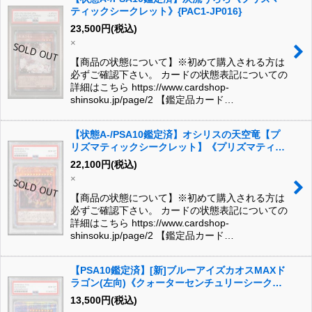
ティックシークレット》{PAC1-JP016}
23,500
円
(税込)
×
【商品の状態について】※初めて購入される方は
必ずご確認下さい。 カードの状態表記についての
詳細はこちら https://www.cardshop-
shinsoku.jp/page/2 【鑑定品カード…
【状態A-/PSA10鑑定済】オシリスの天空竜【プ
リズマティックシークレット】《プリズマティッ
クシークレット》{PGB1-JPS01}
22,100
円
(税込)
×
【商品の状態について】※初めて購入される方は
必ずご確認下さい。 カードの状態表記についての
詳細はこちら https://www.cardshop-
shinsoku.jp/page/2 【鑑定品カード…
【PSA10鑑定済】[新]ブルーアイズカオスMAXド
ラゴン(左向)《クォーターセンチュリーシークレ
ット》{QCAC-JP001}
13,500
円
(税込)