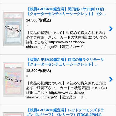
【状態A-/PSA10鑑定済】閃刀姫ハヤテ(剣/ロゼ)
【クォーターセンチュリーシークレット】《クォ
ーターセンチュリーシークレット》{QCAC-
14,500
円
(税込)
JP009}
×
【商品の状態について】※初めて購入される方は
必ずご確認下さい。 カードの状態表記についての
詳細はこちら https://www.cardshop-
shinsoku.jp/page/2 【鑑定品カード…
【状態A-/PSA10鑑定済】紅涙の魔ラクリモーサ
【クォーターセンチュリーシークレット】
《25th》{ROTA-JP014}
18,800
円
(税込)
×
【商品の状態について】※初めて購入される方は
必ずご確認下さい。 カードの状態表記についての
詳細はこちら https://www.cardshop-
shinsoku.jp/page/2 【鑑定品カード…
【状態A-/PSA10鑑定済】レッドデーモンズドラ
ゴン【レリーフ】《レリーフ》{TDGS-JP041}