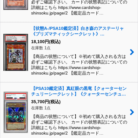
必ずご確認下さい。 カードの状態表記についての
詳細はこちら https://www.cardshop-
shinsoku.jp/page/2 【鑑定品カード…
【状態A-/PSA10鑑定済】白き森のアステーリャ
《プリズマティックシークレット》
{LPST/JP018}
18,100
円
(税込)
在庫数 1点
【商品の状態について】※初めて購入される方は
必ずご確認下さい。 カードの状態表記についての
詳細はこちら https://www.cardshop-
shinsoku.jp/page/2 【鑑定品カード…
【PSA10鑑定済】真紅眼の黒竜【クォーターセン
チュリーシークレット】《クォーターセンチュリ
ーシークレット》{QCCP-JP108}
35,700
円
(税込)
在庫数 1点
【商品の状態について】※初めて購入される方は
必ずご確認下さい。 カードの状態表記についての
詳細はこちら https://www.cardshop-
shinsoku.jp/page/2 【鑑定品カード…