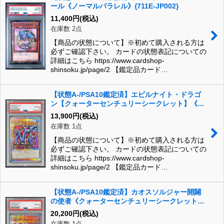
ール《ノーマルパラレル》{711E-JP002}
11,400
円
(税込)
在庫数 2点
【商品の状態について】※初めて購入される方は
必ずご確認下さい。 カードの状態表記についての
詳細はこちら https://www.cardshop-
shinsoku.jp/page/2 【鑑定品カード…
【状態A-/PSA10鑑定済】エビルナイト・ドラゴ
ン【クォーターセンチュリーシークレット】《ク
ォーターセンチュリーレア》{TDPP-JP015}
13,900
円
(税込)
在庫数 1点
【商品の状態について】※初めて購入される方は
必ずご確認下さい。 カードの状態表記についての
詳細はこちら https://www.cardshop-
shinsoku.jp/page/2 【鑑定品カード…
【状態A-/PSA10鑑定済】カオスソルジャー開闢
の使者《クォーターセンチュリーシークレット》
{25DS-JP002}
20,200
円
(税込)
在庫数 1点