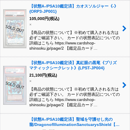
【状態A-/PSA10鑑定済】カオスソルジャー《-》
{ORP3-JP001}
105,000
円
(税込)
×
【商品の状態について】※初めて購入される方は
必ずご確認下さい。 カードの状態表記についての
詳細はこちら https://www.cardshop-
shinsoku.jp/page/2 【鑑定品カード…
【状態A-/PSA10鑑定済】真紅眼の黒竜《プリズ
マティックシークレット》{LPST-JP004}
21,100
円
(税込)
×
【商品の状態について】※初めて購入される方は
必ずご確認下さい。 カードの状態表記についての
詳細はこちら https://www.cardshop-
shinsoku.jp/page/2 【鑑定品カード…
【状態A-/PSA10鑑定済】聖域を守護せし光の
龍/DragonofIlluminationSanctuarysShield【ウ
ルトラ】{2025-EN004}《ウルトラ》{2025-