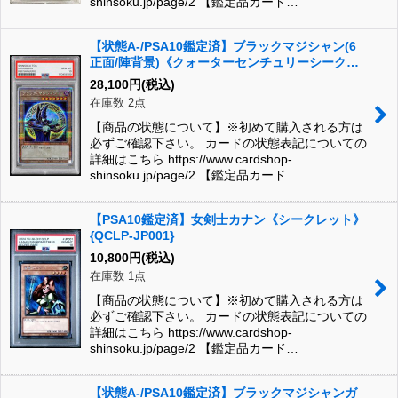
shinsoku.jp/page/2 【鑑定品カード…
【状態A-/PSA10鑑定済】ブラックマジシャン(6
正面/陣背景)《クォーターセンチュリーシークレ
ット》{QCAC-JP018}
28,100
円
(税込)
在庫数 2点
【商品の状態について】※初めて購入される方は
必ずご確認下さい。 カードの状態表記についての
詳細はこちら https://www.cardshop-
shinsoku.jp/page/2 【鑑定品カード…
【PSA10鑑定済】女剣士カナン《シークレット》
{QCLP-JP001}
10,800
円
(税込)
在庫数 1点
【商品の状態について】※初めて購入される方は
必ずご確認下さい。 カードの状態表記についての
詳細はこちら https://www.cardshop-
shinsoku.jp/page/2 【鑑定品カード…
【状態A-/PSA10鑑定済】ブラックマジシャンガ