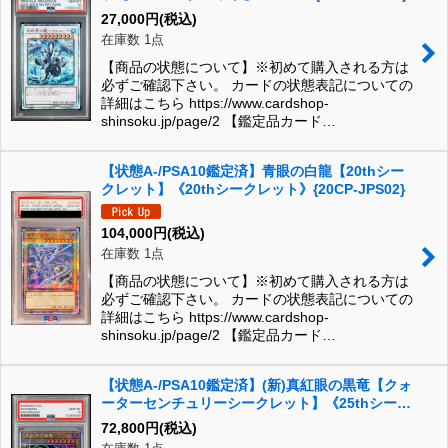
27,000
円
(税込)
在庫数 1点
【商品の状態について】※初めて購入される方は
必ずご確認下さい。 カードの状態表記についての
詳細はこちら https://www.cardshop-
shinsoku.jp/page/2 【鑑定品カード…
【状態A-/PSA10鑑定済】青眼の白龍【20thシー
クレット】《20thシークレット》{20CP-JPS02}
104,000
円
(税込)
在庫数 1点
【商品の状態について】※初めて購入される方は
必ずご確認下さい。 カードの状態表記についての
詳細はこちら https://www.cardshop-
shinsoku.jp/page/2 【鑑定品カード…
【状態A-/PSA10鑑定済】(新)真紅眼の黒竜【クォ
ーターセンチュリーシークレット】《25thシーク
レット》{QCCP-JP108}
72,800
円
(税込)