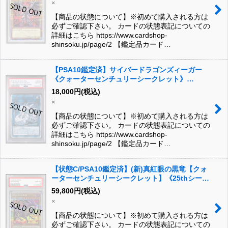
×
【商品の状態について】※初めて購入される方は
必ずご確認下さい。 カードの状態表記についての
詳細はこちら https://www.cardshop-
shinsoku.jp/page/2 【鑑定品カード…
【PSA10鑑定済】サイバードラゴンズィーガー
《クォーターセンチュリーシークレット》
{QCCP-JP027}
18,000
円
(税込)
×
【商品の状態について】※初めて購入される方は
必ずご確認下さい。 カードの状態表記についての
詳細はこちら https://www.cardshop-
shinsoku.jp/page/2 【鑑定品カード…
【状態C/PSA10鑑定済】(新)真紅眼の黒竜【クォ
ーターセンチュリーシークレット】《25thシーク
レット》{QCCP-JP108}
59,800
円
(税込)
×
【商品の状態について】※初めて購入される方は
必ずご確認下さい。 カードの状態表記についての