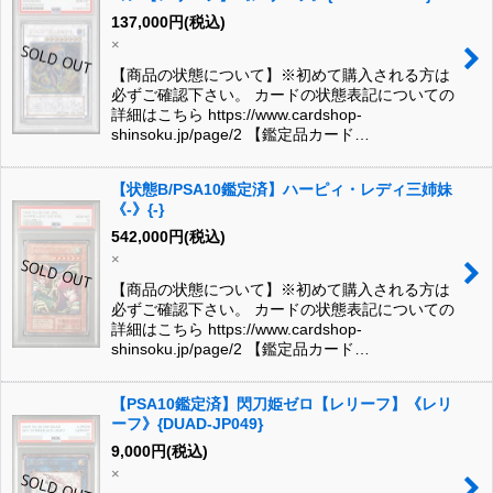
137,000
円
(税込)
×
【商品の状態について】※初めて購入される方は
必ずご確認下さい。 カードの状態表記についての
詳細はこちら https://www.cardshop-
shinsoku.jp/page/2 【鑑定品カード…
【状態B/PSA10鑑定済】ハーピィ・レディ三姉妹
《-》{-}
542,000
円
(税込)
×
【商品の状態について】※初めて購入される方は
必ずご確認下さい。 カードの状態表記についての
詳細はこちら https://www.cardshop-
shinsoku.jp/page/2 【鑑定品カード…
【PSA10鑑定済】閃刀姫ゼロ【レリーフ】《レリ
ーフ》{DUAD-JP049}
9,000
円
(税込)
×