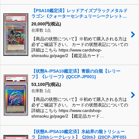
【PSA10鑑定済】レッドアイズブラックメタルド
ラゴン《クォーターセンチュリーシークレット》
{QCLP-JP005}
20,000
円
(税込)
在庫数 1点
【商品の状態について】※初めて購入される方は
必ずご確認下さい。 カードの状態表記についての
詳細はこちら https://www.cardshop-
shinsoku.jp/page/2 【鑑定品カード…
【状態A-/PSA10鑑定済】青眼の白龍【レリー
フ】《レリーフ》{QCCP-JP001}
53,100
円
(税込)
在庫数 1点
【商品の状態について】※初めて購入される方は
必ずご確認下さい。 カードの状態表記についての
詳細はこちら https://www.cardshop-
shinsoku.jp/page/2 【鑑定品カード…
【状態A-/PSA10鑑定済】氷結界の龍トリシュー
ラ【20thシークレット】《20th》{20CP-JPF05}