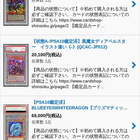
在庫数 1点
【商品の状態について】※初めて購入される方は
必ずご確認下さい。 カードの状態表記についての
詳細はこちら https://www.cardshop-
shinsoku.jp/page/2 【鑑定品カード…
【状態A-/PSA10鑑定済】黒魔女ディアベルスタ
ー イラスト違い《-》{QCAC-JP012}
20,100
円
(税込)
在庫数 1点
【商品の状態について】※初めて購入される方は
必ずご確認下さい。 カードの状態表記についての
詳細はこちら https://www.cardshop-
shinsoku.jp/page/2 【鑑定品カード…
【PSA10鑑定済】
BLUEEYESWHITEDRAGON【プリズマティック
シークレット】《プリズマティックシークレッ
69,000
円
(税込)
ト》{AC02-JP000}
在庫数 1点
【商品の状態について】※初めて購入される方は
必ずご確認下さい。 カードの状態表記についての