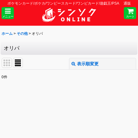
ポケモンカード/ポケカ/ワンピースカード/ワンピカード/遊戯王/PSA 通販
メニュー
カート
ホーム
>
その他
>
オリパ
オリパ
表示順変更
閉じる
0
件
表示数
:
並び順
:
絞り込む