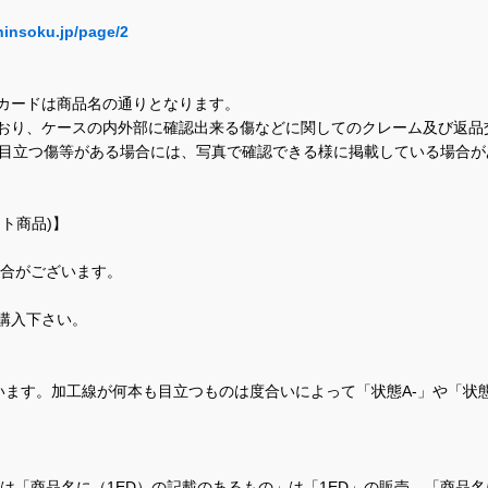
hinsoku.jp/page/2
カードは商品名の通りとなります。
おり、ケースの内外部に確認出来る傷などに関してのクレーム及び返品
に目立つ傷等がある場合には、写真で確認できる様に掲載している場合
ト商品)】
場合がございます。
購入下さい。
ます。加工線が何本も目立つものは度合いによって「状態A-」や「状
て、当店では「商品名に（1ED）の記載のあるもの」は「1ED」の販売、「