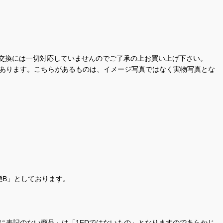
交換には一切対応していませんのでご了承の上お買い上げ下さい。
があります。こちらがあるものは、イメージ写真ではなく実物写真とな
態B」としております。
商品名に表記のない商品」は「1EDではないもの」となりますのであらかじ