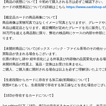
【商品の状態について】※初めて購入される方は必ずご確認下さい。
カードの状態表記についての詳細はこちら
https://www.cardshop-s
【鑑定品カードの商品画像について】
商品画像は実物写真ではなくイメージ写真となりますが、グレードや
本品は鑑定品となります。鑑定機関が定めたグレードを元に販売して
30万円を超える商品類に限り、弊社の検品時にケースの内部や外部
ります。
【未開封商品について(ボックス・パック・ファイル系等のその他セッ
買取品が含まれる場合もございます。
伝票の剥がし跡や 経年劣化による外装及び内容物の品質変化がある
未開封商品の性質上、返品・交換はお受け出来ません。
ご購入、ご購入後に開封される場合は以上を必ずご理解頂いた上でご
【生産段階からカードに存在する加工線(初期線)について】
状態Aであっても、生産段階で存在する加工線などを含む場合がござい
【1EDが存在するカードについて】
1st edition(以下「1ED」表記)の存在するカードにつきまし