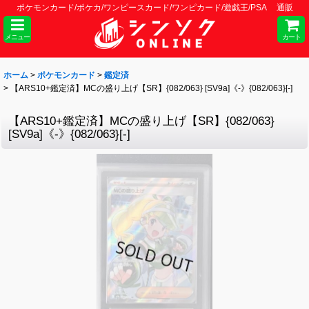
ポケモンカード/ポケカ/ワンピースカード/ワンピカード/遊戯王/PSA 通販
メニュー
カート
ホーム
>
ポケモンカード
>
鑑定済
>
【ARS10+鑑定済】MCの盛り上げ【SR】{082/063} [SV9a]《-》{082/063}[-]
【ARS10+鑑定済】MCの盛り上げ【SR】{082/063}
[SV9a]《-》{082/063}[-]