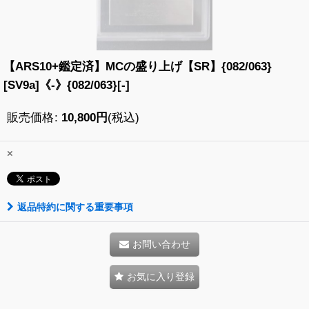
【ARS10+鑑定済】MCの盛り上げ【SR】{082/063}
[SV9a]《-》{082/063}[-]
販売価格
:
10,800
円
(税込)
×
返品特約に関する重要事項
お問い合わせ
お気に入り登録