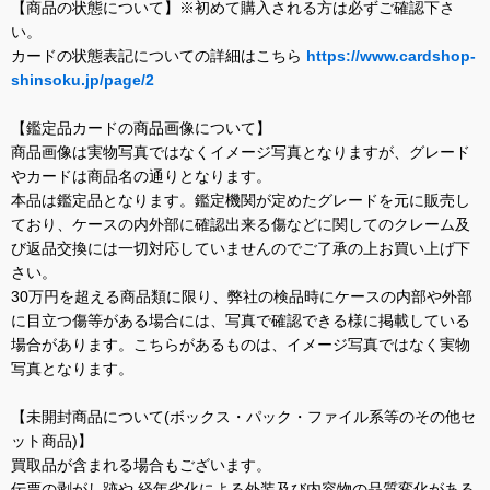
【商品の状態について】※初めて購入される方は必ずご確認下さ
い。
カードの状態表記についての詳細はこちら
https://www.cardshop-
shinsoku.jp/page/2
【鑑定品カードの商品画像について】
商品画像は実物写真ではなくイメージ写真となりますが、グレード
やカードは商品名の通りとなります。
本品は鑑定品となります。鑑定機関が定めたグレードを元に販売し
ており、ケースの内外部に確認出来る傷などに関してのクレーム及
び返品交換には一切対応していませんのでご了承の上お買い上げ下
さい。
30万円を超える商品類に限り、弊社の検品時にケースの内部や外部
に目立つ傷等がある場合には、写真で確認できる様に掲載している
場合があります。こちらがあるものは、イメージ写真ではなく実物
写真となります。
【未開封商品について(ボックス・パック・ファイル系等のその他セ
ット商品)】
買取品が含まれる場合もございます。
伝票の剥がし跡や 経年劣化による外装及び内容物の品質変化がある