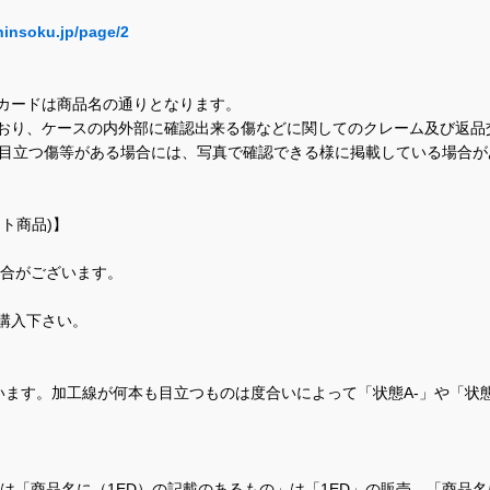
hinsoku.jp/page/2
カードは商品名の通りとなります。
おり、ケースの内外部に確認出来る傷などに関してのクレーム及び返品
に目立つ傷等がある場合には、写真で確認できる様に掲載している場合
ト商品)】
場合がございます。
購入下さい。
ます。加工線が何本も目立つものは度合いによって「状態A-」や「状
て、当店では「商品名に（1ED）の記載のあるもの」は「1ED」の販売、「