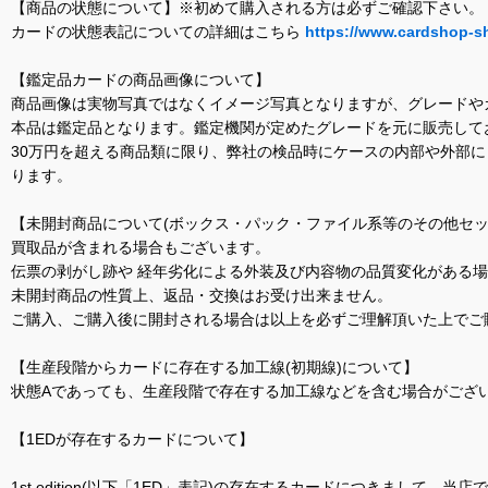
【商品の状態について】※初めて購入される方は必ずご確認下さい。
カードの状態表記についての詳細はこちら
https://www.cardshop-s
【鑑定品カードの商品画像について】
商品画像は実物写真ではなくイメージ写真となりますが、グレードや
本品は鑑定品となります。鑑定機関が定めたグレードを元に販売して
30万円を超える商品類に限り、弊社の検品時にケースの内部や外部
ります。
【未開封商品について(ボックス・パック・ファイル系等のその他セッ
買取品が含まれる場合もございます。
伝票の剥がし跡や 経年劣化による外装及び内容物の品質変化がある
未開封商品の性質上、返品・交換はお受け出来ません。
ご購入、ご購入後に開封される場合は以上を必ずご理解頂いた上でご
【生産段階からカードに存在する加工線(初期線)について】
状態Aであっても、生産段階で存在する加工線などを含む場合がござい
【1EDが存在するカードについて】
1st edition(以下「1ED」表記)の存在するカードにつきまし