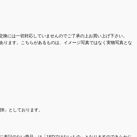
交換には一切対応していませんのでご了承の上お買い上げ下さい。
があります。こちらがあるものは、イメージ写真ではなく実物写真とな
態B」としております。
商品名に表記のない商品」は「1EDではないもの」となりますのであらかじ