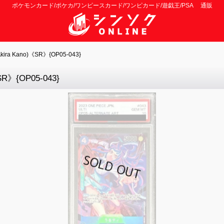
ポケモンカード/ポケカ/ワンピースカード/ワンピカード/遊戯王/PSA 通販
ra Kano)《SR》{OP05-043}
R》{OP05-043}