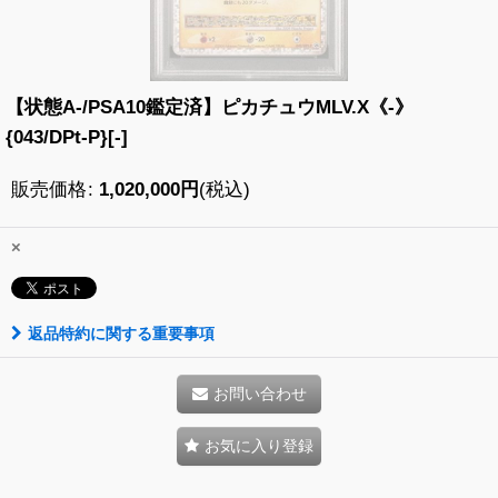
【状態A-/PSA10鑑定済】ピカチュウMLV.X《-》
{043/DPt-P}[-]
販売価格
:
1,020,000
円
(税込)
×
返品特約に関する重要事項
お問い合わせ
お気に入り登録