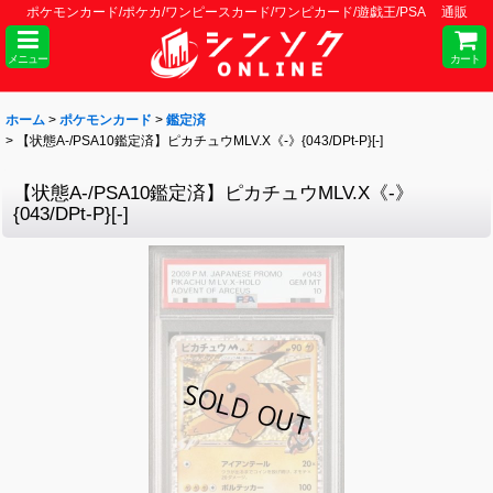
ポケモンカード/ポケカ/ワンピースカード/ワンピカード/遊戯王/PSA 通販
メニュー
カート
ホーム
>
ポケモンカード
>
鑑定済
>
【状態A-/PSA10鑑定済】ピカチュウMLV.X《-》{043/DPt-P}[-]
【状態A-/PSA10鑑定済】ピカチュウMLV.X《-》
{043/DPt-P}[-]