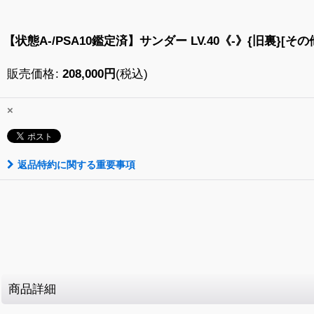
【状態A-/PSA10鑑定済】サンダー LV.40《-》{旧裏}[その
販売価格
:
208,000
円
(税込)
×
返品特約に関する重要事項
商品詳細