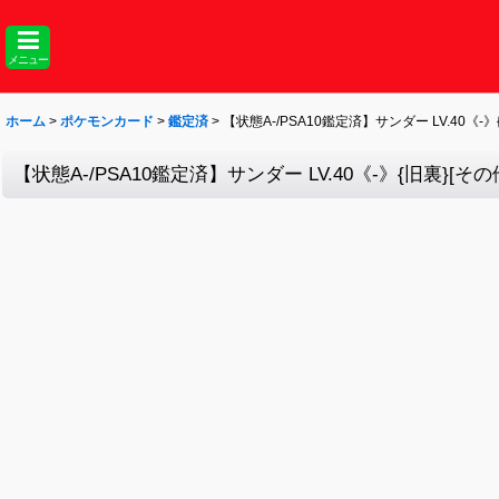
メニュー
ホーム
>
ポケモンカード
>
鑑定済
>
【状態A-/PSA10鑑定済】サンダー LV.40《-》
【状態A-/PSA10鑑定済】サンダー LV.40《-》{旧裏}[その