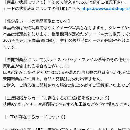
【商品の状態について】※初めて購入される方は必ずご確認下さい。
カードの状態表記についての詳細はこちら
https://www.cardshop-s
【鑑定品カードの商品画像について】
商品画像は実物写真ではなくイメージ写真となりますが、グレードや
本品は鑑定品となります。鑑定機関が定めたグレードを元に販売して
30万円を超える商品類に限り、弊社の検品時にケースの内部や外部
ります。
【未開封商品について(ボックス・パック・ファイル系等のその他セッ
買取品が含まれる場合もございます。
伝票の剥がし跡や 経年劣化による外装及び内容物の品質変化がある
未開封商品の性質上、返品・交換はお受け出来ません。
ご購入、ご購入後に開封される場合は以上を必ずご理解頂いた上でご
【生産段階からカードに存在する加工線(初期線)について】
状態Aであっても、生産段階で存在する加工線などを含む場合がござい
【1EDが存在するカードについて】
1st edition(以下「1ED」表記)の存在するカードにつきまし