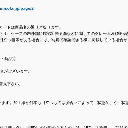
hinsoku.jp/page/2
カードは商品名の通りとなります。
おり、ケースの内外部に確認出来る傷などに関してのクレーム及び返品
に目立つ傷等がある場合には、写真で確認できる様に掲載している場合
ト商品)】
場合がございます。
購入下さい。
ます。加工線が何本も目立つものは度合いによって「状態A-」や「状
て、当店では「商品名に（1ED）の記載のあるもの」は「1ED」の販売、「