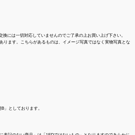
交換には一切対応していませんのでご了承の上お買い上げ下さい。
があります。こちらがあるものは、イメージ写真ではなく実物写真とな
態B」としております。
商品名に表記のない商品」は「1EDではないもの」となりますのであらかじ