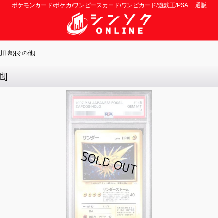
ポケモンカード/ポケカ/ワンピースカード/ワンピカード/遊戯王/PSA 通販
{旧裏}[その他]
他]