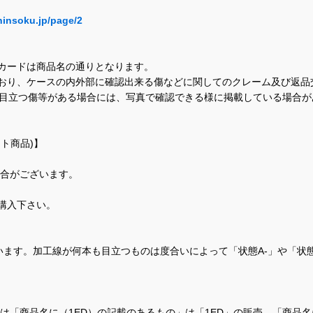
hinsoku.jp/page/2
カードは商品名の通りとなります。
おり、ケースの内外部に確認出来る傷などに関してのクレーム及び返品
に目立つ傷等がある場合には、写真で確認できる様に掲載している場合
ト商品)】
場合がございます。
購入下さい。
ます。加工線が何本も目立つものは度合いによって「状態A-」や「状
て、当店では「商品名に（1ED）の記載のあるもの」は「1ED」の販売、「