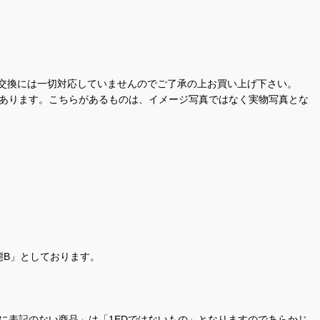
交換には一切対応していませんのでご了承の上お買い上げ下さい。
があります。こちらがあるものは、イメージ写真ではなく実物写真とな
態B」としております。
商品名に表記のない商品」は「1EDではないもの」となりますのであらかじ