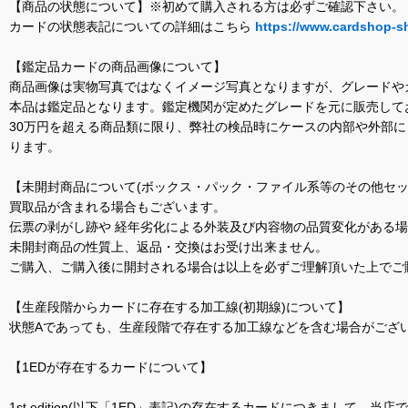
【商品の状態について】※初めて購入される方は必ずご確認下さい。
カードの状態表記についての詳細はこちら
https://www.cardshop-s
【鑑定品カードの商品画像について】
商品画像は実物写真ではなくイメージ写真となりますが、グレードや
本品は鑑定品となります。鑑定機関が定めたグレードを元に販売して
30万円を超える商品類に限り、弊社の検品時にケースの内部や外部
ります。
【未開封商品について(ボックス・パック・ファイル系等のその他セッ
買取品が含まれる場合もございます。
伝票の剥がし跡や 経年劣化による外装及び内容物の品質変化がある
未開封商品の性質上、返品・交換はお受け出来ません。
ご購入、ご購入後に開封される場合は以上を必ずご理解頂いた上でご
【生産段階からカードに存在する加工線(初期線)について】
状態Aであっても、生産段階で存在する加工線などを含む場合がござい
【1EDが存在するカードについて】
1st edition(以下「1ED」表記)の存在するカードにつきまし