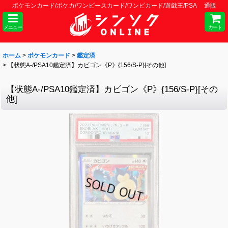
ポケモンカード/ポケカ/ワンピースカード/ワンピカード/遊戯王/PSA 通販
メニュー
カート
ホーム
>
ポケモンカード
>
鑑定済
>
【状態A-/PSA10鑑定済】カビゴン《P》{156/S-P}[その他]
【状態A-/PSA10鑑定済】カビゴン《P》{156/S-P}[その
他]