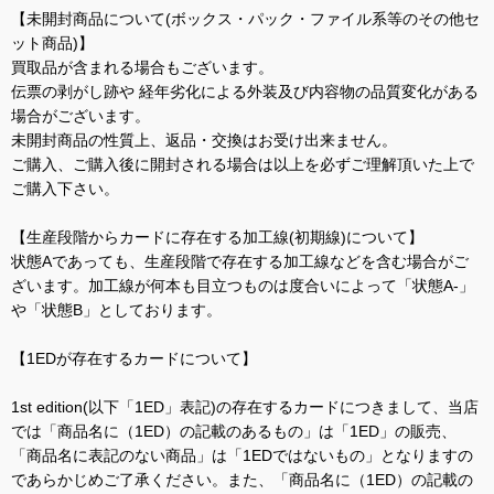
【未開封商品について(ボックス・パック・ファイル系等のその他セ
ット商品)】
買取品が含まれる場合もございます。
伝票の剥がし跡や 経年劣化による外装及び内容物の品質変化がある
場合がございます。
未開封商品の性質上、返品・交換はお受け出来ません。
ご購入、ご購入後に開封される場合は以上を必ずご理解頂いた上で
ご購入下さい。
【生産段階からカードに存在する加工線(初期線)について】
状態Aであっても、生産段階で存在する加工線などを含む場合がご
ざいます。加工線が何本も目立つものは度合いによって「状態A-」
や「状態B」としております。
【1EDが存在するカードについて】
1st edition(以下「1ED」表記)の存在するカードにつきまして、当店
では「商品名に（1ED）の記載のあるもの」は「1ED」の販売、
「商品名に表記のない商品」は「1EDではないもの」となりますの
であらかじめご了承ください。また、「商品名に（1ED）の記載の