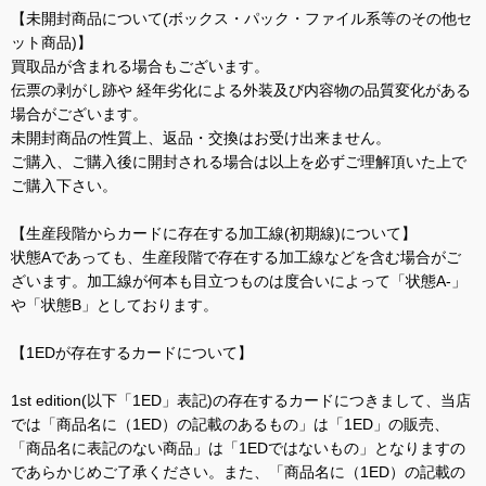
【未開封商品について(ボックス・パック・ファイル系等のその他セ
ット商品)】
買取品が含まれる場合もございます。
伝票の剥がし跡や 経年劣化による外装及び内容物の品質変化がある
場合がございます。
未開封商品の性質上、返品・交換はお受け出来ません。
ご購入、ご購入後に開封される場合は以上を必ずご理解頂いた上で
ご購入下さい。
【生産段階からカードに存在する加工線(初期線)について】
状態Aであっても、生産段階で存在する加工線などを含む場合がご
ざいます。加工線が何本も目立つものは度合いによって「状態A-」
や「状態B」としております。
【1EDが存在するカードについて】
1st edition(以下「1ED」表記)の存在するカードにつきまして、当店
では「商品名に（1ED）の記載のあるもの」は「1ED」の販売、
「商品名に表記のない商品」は「1EDではないもの」となりますの
であらかじめご了承ください。また、「商品名に（1ED）の記載の