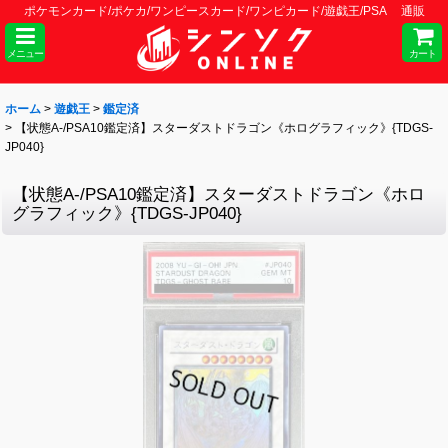
ポケモンカード/ポケカ/ワンピースカード/ワンピカード/遊戯王/PSA 通販
メニュー
カート
ホーム
>
遊戯王
>
鑑定済
>
【状態A-/PSA10鑑定済】スターダストドラゴン《ホログラフィック》{TDGS-
JP040}
【状態A-/PSA10鑑定済】スターダストドラゴン《ホロ
グラフィック》{TDGS-JP040}