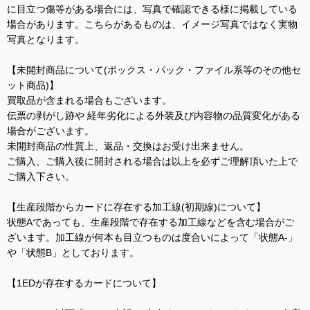
に目立つ傷等がある場合には、写真で確認できる様に掲載している
場合があります。こちらがあるものは、イメージ写真ではなく実物
写真となります。
【未開封商品について(ボックス・パック・ファイル系等のその他セ
ット商品)】
買取品が含まれる場合もございます。
伝票の剥がし跡や 経年劣化による外装及び内容物の品質変化がある
場合がございます。
未開封商品の性質上、返品・交換はお受け出来ません。
ご購入、ご購入後に開封される場合は以上を必ずご理解頂いた上で
ご購入下さい。
【生産段階からカードに存在する加工線(初期線)について】
状態Aであっても、生産段階で存在する加工線などを含む場合がご
ざいます。加工線が何本も目立つものは度合いによって「状態A-」
や「状態B」としております。
【1EDが存在するカードについて】