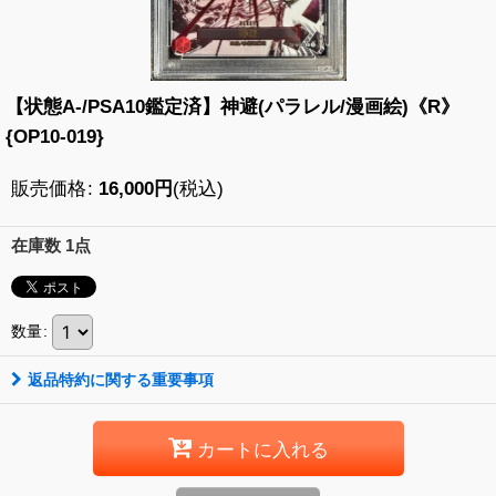
【状態A-/PSA10鑑定済】神避(パラレル/漫画絵)《R》
{OP10-019}
販売価格
:
16,000
円
(税込)
在庫数 1点
数量
:
返品特約に関する重要事項
カートに入れる