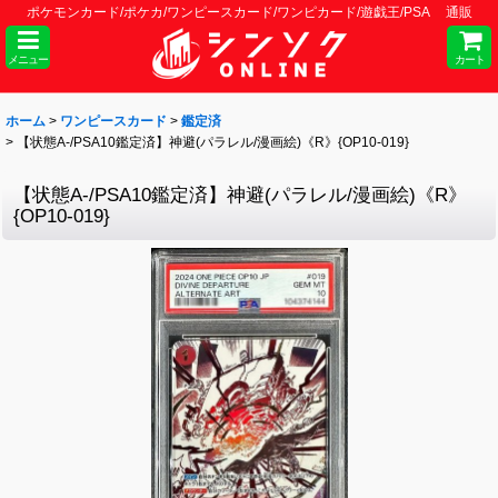
ポケモンカード/ポケカ/ワンピースカード/ワンピカード/遊戯王/PSA 通販
メニュー
カート
ホーム
>
ワンピースカード
>
鑑定済
>
【状態A-/PSA10鑑定済】神避(パラレル/漫画絵)《R》{OP10-019}
【状態A-/PSA10鑑定済】神避(パラレル/漫画絵)《R》
{OP10-019}