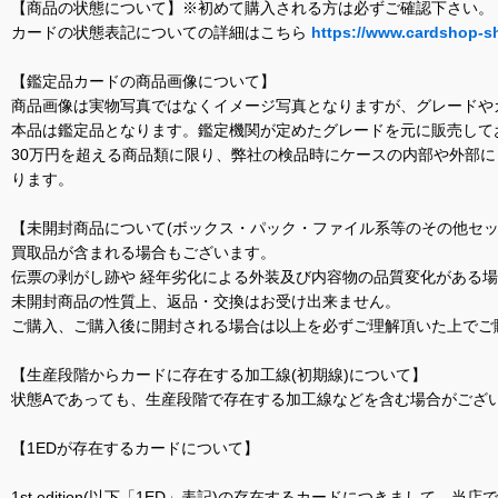
【商品の状態について】※初めて購入される方は必ずご確認下さい。
カードの状態表記についての詳細はこちら
https://www.cardshop-s
【鑑定品カードの商品画像について】
商品画像は実物写真ではなくイメージ写真となりますが、グレードや
本品は鑑定品となります。鑑定機関が定めたグレードを元に販売して
30万円を超える商品類に限り、弊社の検品時にケースの内部や外部
ります。
【未開封商品について(ボックス・パック・ファイル系等のその他セッ
買取品が含まれる場合もございます。
伝票の剥がし跡や 経年劣化による外装及び内容物の品質変化がある
未開封商品の性質上、返品・交換はお受け出来ません。
ご購入、ご購入後に開封される場合は以上を必ずご理解頂いた上でご
【生産段階からカードに存在する加工線(初期線)について】
状態Aであっても、生産段階で存在する加工線などを含む場合がござい
【1EDが存在するカードについて】
1st edition(以下「1ED」表記)の存在するカードにつきまし