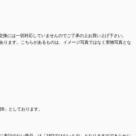
交換には一切対応していませんのでご了承の上お買い上げ下さい。
があります。こちらがあるものは、イメージ写真ではなく実物写真とな
態B」としております。
商品名に表記のない商品」は「1EDではないもの」となりますのであらかじ