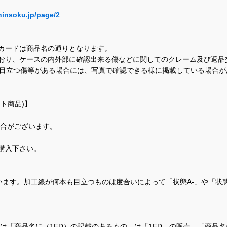
hinsoku.jp/page/2
カードは商品名の通りとなります。
おり、ケースの内外部に確認出来る傷などに関してのクレーム及び返品
に目立つ傷等がある場合には、写真で確認できる様に掲載している場合
ト商品)】
場合がございます。
購入下さい。
ます。加工線が何本も目立つものは度合いによって「状態A-」や「状
て、当店では「商品名に（1ED）の記載のあるもの」は「1ED」の販売、「