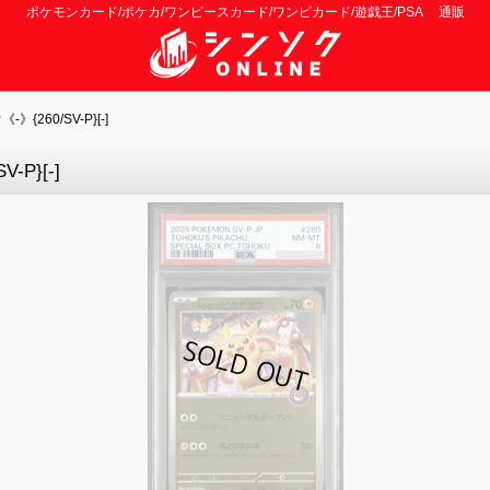
ポケモンカード/ポケカ/ワンピースカード/ワンピカード/遊戯王/PSA 通販
260/SV-P}[-]
P}[-]