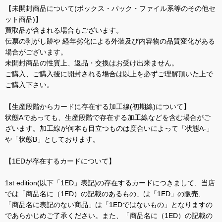
【未開封商品について(ボックス・パック・ファイル系等のその他セ
ット商品)】
買取品が含まれる場合もございます。
伝票の剥がし跡や 経年劣化による外装及び内容物の品質変化がある
場合がございます。
未開封商品の性質上、返品・交換はお受け出来ません。
ご購入、ご購入後に開封される場合は以上を必ずご理解頂いた上で
ご購入下さい。
【生産段階からカードに存在する加工線(初期線)について】
状態Aであっても、生産段階で存在する加工線などを含む場合がご
ざいます。加工線が何本も目立つものは度合いによって「状態A-」
や「状態B」としております。
【1EDが存在するカードについて】
1st edition(以下「1ED」表記)の存在するカードにつきまして、当店
では「商品名に（1ED）の記載のあるもの」は「1ED」の販売、
「商品名に表記のない商品」は「1EDではないもの」となりますの
であらかじめご了承ください。また、「商品名に（1ED）の記載の