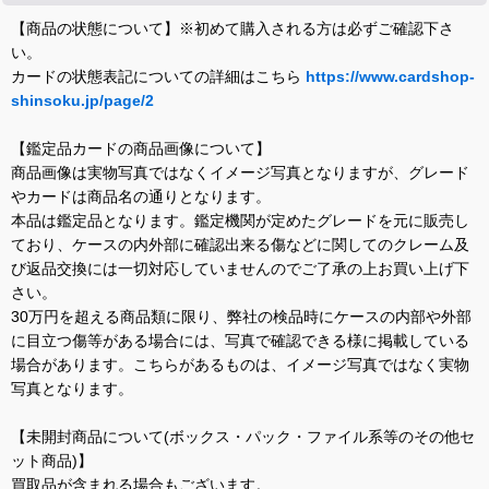
【商品の状態について】※初めて購入される方は必ずご確認下さ
い。
カードの状態表記についての詳細はこちら
https://www.cardshop-
shinsoku.jp/page/2
【鑑定品カードの商品画像について】
商品画像は実物写真ではなくイメージ写真となりますが、グレード
やカードは商品名の通りとなります。
本品は鑑定品となります。鑑定機関が定めたグレードを元に販売し
ており、ケースの内外部に確認出来る傷などに関してのクレーム及
び返品交換には一切対応していませんのでご了承の上お買い上げ下
さい。
30万円を超える商品類に限り、弊社の検品時にケースの内部や外部
に目立つ傷等がある場合には、写真で確認できる様に掲載している
場合があります。こちらがあるものは、イメージ写真ではなく実物
写真となります。
【未開封商品について(ボックス・パック・ファイル系等のその他セ
ット商品)】
買取品が含まれる場合もございます。