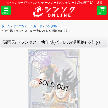
ポケモンカード/ポケカ/ワンピースカード/ワンピカード/遊戯王/PSA 通販
メニュー
カート
ホーム
>
ドラゴンボールカード
>
シングル
>
孫悟天/トランクス：幼年期(パラレル/漫画絵)《-》{-}
孫悟天/トランクス：幼年期(パラレル/漫画絵)《-》{-}