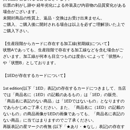
伝票の剥がし跡や 経年劣化による外装及び内容物の品質変化がある
場合がございます。
未開封商品の性質上、返品・交換はお受け出来ません。
ご購入、ご購入後に開封される場合は以上を必ずご理解頂いた上で
ご購入下さい。
【生産段階からカードに存在する加工線(初期線)について】
状態Aであっても、生産段階で存在する加工線などを含む場合がご
ざいます。加工線が何本も目立つものは度合いによって「状態A-」
や「状態B」としております。
【1EDが存在するカードについて】
1st edition(以下「1ED」表記)の存在するカードにつきまして、当店
では「商品名に（1ED）の記載のあるもの」は「1ED」の販売、
「商品名に表記のない商品」は「1EDではないもの」となりますの
であらかじめご了承ください。また、「商品名に（1ED）の記載の
ないもの」の商品画像が1EDの画像であっても、「商品名に表記の
ない商品」に当てはまりますのでご了承ください。
再販表記の星マークの有無 (以下「★あり・★なし」表記)の存在す